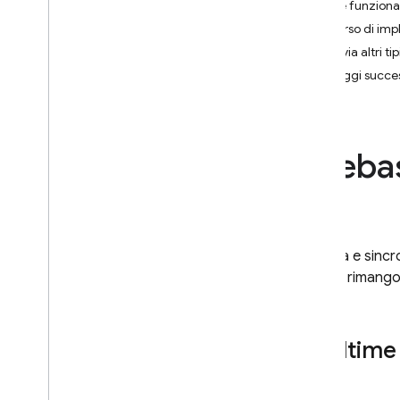
Come funzion
Percorso di im
App Check
Archivia altri tip
SQL Connect
Passaggi succes
Cloud Firestore
Fireba
Realtime Database
Presentazione
Scegli un database
i
OS+
Archivia e sincr
Android
client e rimango
Web
Flutter
Amministratore
Realtime
REST
C++
Unity