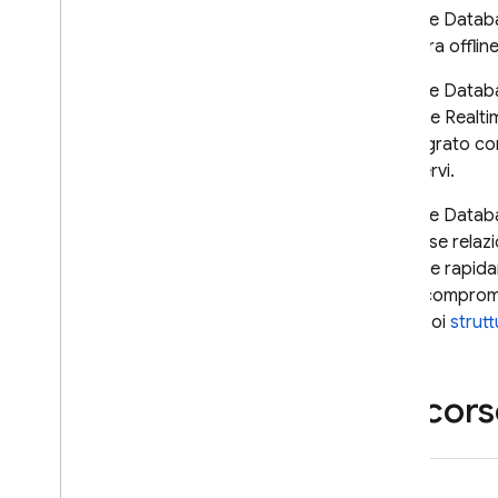
Realtime Datab
client era offli
Realtime Datab
Firebase Realt
Se integrato c
accedervi.
Realtime Datab
database relazi
eseguite rapida
senza compromet
dati e poi
strut
Percors