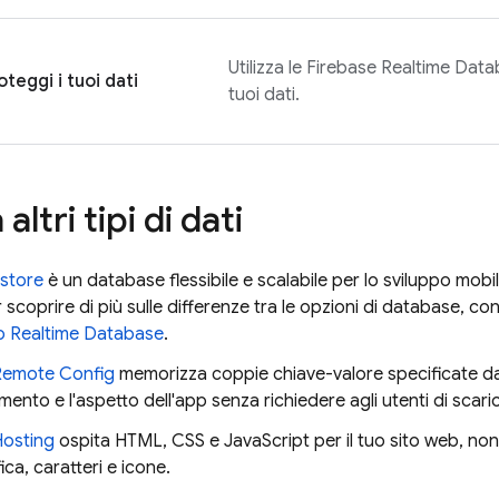
Utilizza le
Firebase Realtime Dat
oteggi i tuoi dati
tuoi dati.
altri tipi di dati
estore
è un database flessibile e scalabile per lo sviluppo mob
 scoprire di più sulle differenze tra le opzioni di database, co
o
Realtime Database
.
Remote Config
memorizza coppie chiave-valore specificate dal
nto e l'aspetto dell'app senza richiedere agli utenti di scar
Hosting
ospita HTML, CSS e JavaScript per il tuo sito web, nonch
ca, caratteri e icone.