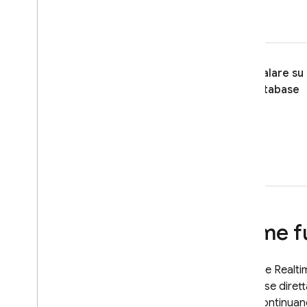
Scalare su 
database
Come f
Firebase Realt
database diretta
reale continuano