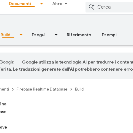
Documenti
Altro
Build
Esegui
Riferimento
Esempi
Google utilizza la tecnologia AI per tradurre i contenu
ferita. Le traduzioni generate dall'AI potrebbero contenere erro
menti
Firebase Realtime Database
Build
ina
ase
iave