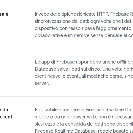
eale
Invece delle tipiche richieste HTTP,
Firebase 
sincronizzazione dei dati: ogni volta che i dat
dispositivo connesso riceve l'aggiornamento ne
collaborative e immersive senza pensare al co
Le app di Firebase rispondono anche offline
Database
salva i dati sul disco. Una volta ripri
client riceve le eventuali modifiche perse, sin
server.
e da
È possibile accedere al
Firebase Realtime Da
 client
mobile o da un browser web; non è necessario 
sicurezza e la convalida dei dati sono disponibi
Firebase Realtime Database
, regole basate 