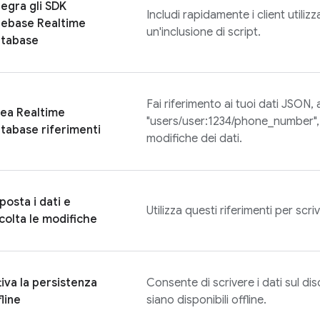
tegra gli SDK
Includi rapidamente i client util
rebase Realtime
un'inclusione di script.
tabase
Fai riferimento ai tuoi dati JSON
rea
Realtime
"users/user:1234/phone_number", p
tabase
riferimenti
modifiche dei dati.
posta i dati e
Utilizza questi riferimenti per scr
colta le modifiche
tiva la persistenza
Consente di scrivere i dati sul di
fline
siano disponibili offline.