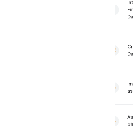
In
Fi
Da
C
Da
Im
as
At
of