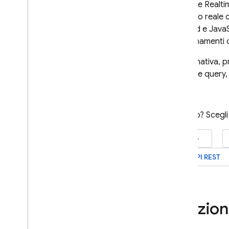
Firebase Realt
Sicurezza e regole
in tempo reale 
Utilizzo e prestazioni
Android e JavaSc
Località
aggiornamenti co
Backup automatici
In alternativa, 
Visualizzare e modificare i dati
eseguire query, 
nella console
Estendi con Cloud Functions
Serie di video: Firebase for SQL
Developers
Iniziamo? Scegli
Storage
iOS+
API REST
Regole di sicurezza
App Hosting
Funzion
Hosting