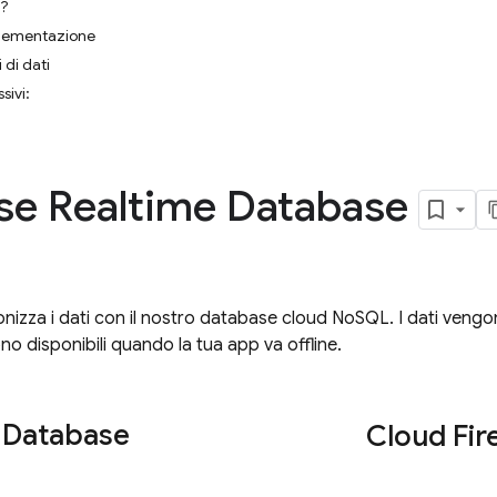
a?
plementazione
i di dati
sivi:
se Realtime Database
onizza i dati con il nostro database cloud NoSQL. I dati vengono
no disponibili quando la tua app va offline.
 Database
Cloud Fir