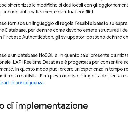
ase
sincronizza le modifiche ai dati locali con gli aggiornamenti
ne, unendo automaticamente eventuali conflitti.
ase
fornisce un linguaggio di regole flessibile basato su espre
ime Database
, per definire come devono essere strutturati i da
on
Firebase Authentication
, gli sviluppatori possono definire 
ase
è un database NoSQL e, in quanto tale, presenta ottimizzaz
onale. L'API
Realtime Database
è progettata per consentire s
mente. In questo modo puoi creare un'esperienza in tempo reale
tere la reattività. Per questo motivo, è importante pensare 
turarli di conseguenza
.
o di implementazione