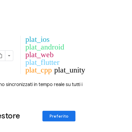
plat_ios
plat_android
plat_web
plat_flutter
plat_cpp
plat_unity
 sincronizzati in tempo reale su tutti i
estore
Preferito