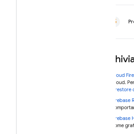
Pr
Archivia 
Cloud Fir
Cloud. Per
Firestore
Firebase 
comportame
Firebase 
come grafi