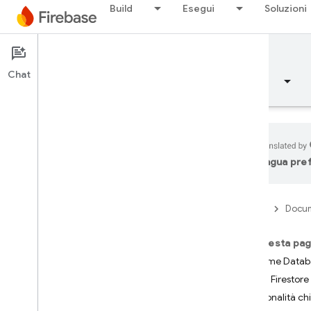
Build
Esegui
Soluzioni
Firebase Realtime Database
Chat
Panoramica
Concetti fondamentali
AI
lingua pre
Panoramica
Firebase
Docu
Emulator Suite
Su questa pag
Authentication
Realtime Datab
Cloud Firestore
Verifica del numero di
Funzionalità ch
telefono