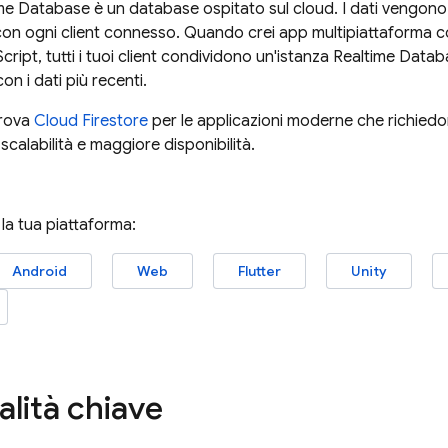
ime Database
è un database ospitato sul cloud. I dati vengono 
con ogni client connesso. Quando crei app multipiattaforma co
ript, tutti i tuoi client condividono un'istanza
Realtime Datab
n i dati più recenti.
prova
Cloud Firestore
per le applicazioni moderne che richiedono 
scalabilità e maggiore disponibilità.
 la tua piattaforma:
Android
Web
Flutter
Unity
alità chiave