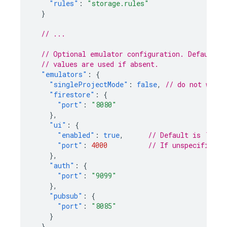
"rules"
:
"storage.rules"
}
// ...
// Optional emulator configuration. Default
// values are used if absent.
"emulators"
:
{
"singleProjectMode"
:
false
,
// do not warn 
"firestore"
:
{
"port"
:
"8080"
},
"ui"
:
{
"enabled"
:
true
,
// Default is `true
"port"
:
4000
// If unspecified, 
},
"auth"
:
{
"port"
:
"9099"
},
"pubsub"
:
{
"port"
:
"8085"
}
}