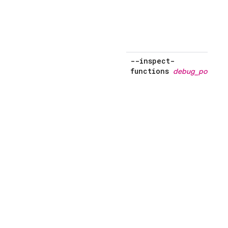
"
"
--inspect-
functions
debug_port