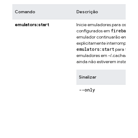
Comando
Descrição
emulators:start
Inicie emuladores para os prod
firebase
.
j
configurados em
emulador continuarão em exec
explicitamente interrompidos.
emulators:start
para fazer 
emuladores em ~/.cache/firebas
ainda não estiverem instalados.
Sinalizar
--only