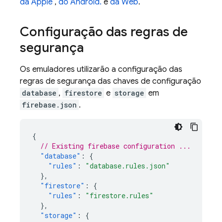
da Apple
,
do Android.
e
da Web
.
Configuração das regras de
segurança
Os emuladores utilizarão a configuração das
regras de segurança das chaves de configuração
database
,
firestore
e
storage
em
firebase.json
.
{
// Existing firebase configuration ...
"database"
:
{
"rules"
:
"database.rules.json"
},
"firestore"
:
{
"rules"
:
"firestore.rules"
},
"storage"
:
{