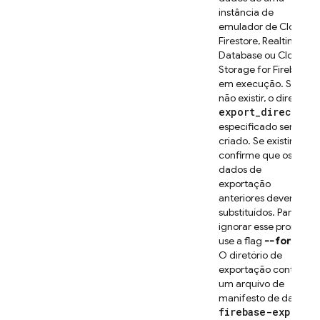
instância de
emulador de
Cloud
Firestore
,
Realtime
Database
ou
Cloud
Storage for Firebase
em execução. Se
não existir, o diretório
export_directory
especificado será
criado. Se existir,
confirme que os
dados de
exportação
anteriores devem ser
substituídos. Para
ignorar esse prompt,
use a flag
--force
.
O diretório de
exportação contém
um arquivo de
manifesto de dados,
firebase-export-