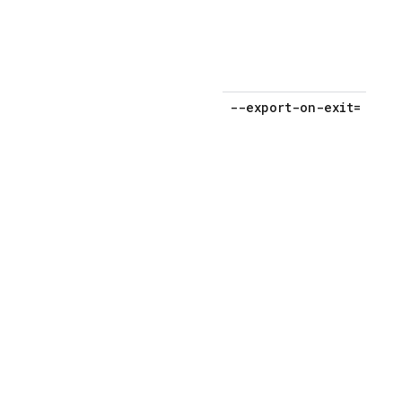
--export-on-exit=