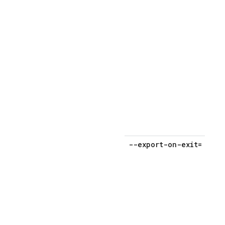
e
(
--export-on-exit=