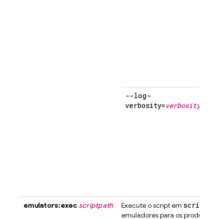
--log-
verbosity=
verbosity
scriptpa
emulators:exec
scriptpath
Execute o script em
emuladores para os produtos d