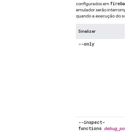
firebase
.
j
configurados em
emulador serão interrompidos
quando a execução do script fo
Sinalizar
--only
m
"
--inspect-
functions
debug_port