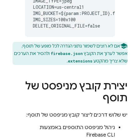
IMAGE_TYPE=jpeg

LOCATION=us-central1

IMG_BUCKET=${param:PROJECT_ID}.firebasesto
IMG_SIZES=100x100

DELETE_ORIGINAL_FILE=false
אם לא רוצים לשמור נתוני הגדרה לכל מופע של תוסף,
אפשר לערוך את הקובץ
ולהסיר את הערכים
firebase.json
שלא צריך מהקטע
.
extensions
יצירת קובץ מניפסט של
תוסף
יש שלוש דרכים ליצור קובץ מניפסט של תוסף:
ניהול מניפסט התוספים באמצעות
Firebase CLI