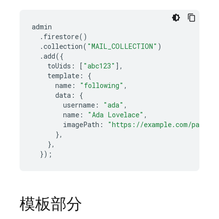
admin
.
firestore
()
.
collection
(
"MAIL_COLLECTION"
)
.
add
({
toUids
:
[
"abc123"
],
template
:
{
name
:
"following"
,
data
:
{
username
:
"ada"
,
name
:
"Ada Lovelace"
,
imagePath
:
"https://example.com/path/t
},
},
});
模板部分