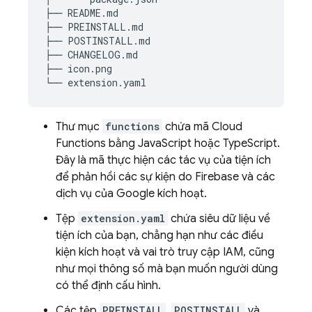
├── README.md

├── PREINSTALL.md

├── POSTINSTALL.md

├── CHANGELOG.md

├── icon.png

Thư mục
functions
chứa mã Cloud
Functions bằng JavaScript hoặc TypeScript.
Đây là mã thực hiện các tác vụ của tiện ích
để phản hồi các sự kiện do Firebase và các
dịch vụ của Google kích hoạt.
Tệp
extension.yaml
chứa siêu dữ liệu về
tiện ích của bạn, chẳng hạn như các điều
kiện kích hoạt và vai trò truy cập IAM, cũng
như mọi thông số mà bạn muốn người dùng
có thể định cấu hình.
Các tệp
PREINSTALL
,
POSTINSTALL
và