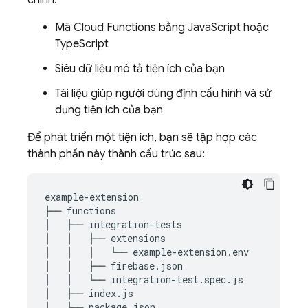
chính:
Mã Cloud Functions bằng JavaScript hoặc
TypeScript
Siêu dữ liệu mô tả tiện ích của bạn
Tài liệu giúp người dùng định cấu hình và sử
dụng tiện ích của bạn
Để phát triển một tiện ích, bạn sẽ tập hợp các
thành phần này thành cấu trúc sau:
example-extension

├── functions

│   ├── integration-tests

│   │   ├── extensions

│   │   │   └── example-extension.env

│   │   ├── firebase.json

│   │   └── integration-test.spec.js

│   ├── index.js

│   └── package.json
