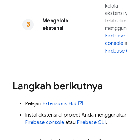
kelola
ekstensi yang
Mengelola
telah diinstal
ekstensi
menggunakan
Firebase
console
atau
Firebase
CLI
.
Langkah berikutnya
Pelajari
Extensions
Hub
.
Instal ekstensi di project Anda menggunakan
Firebase
console
atau
Firebase
CLI
.