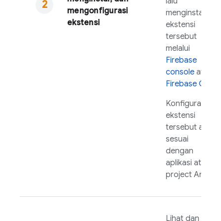
lalu
mengonfigurasi
menginstal
ekstensi
ekstensi
tersebut
melalui
Firebase
console
atau
Firebase
CLI
.
Konfigurasi
ekstensi
tersebut agar
sesuai
dengan
aplikasi atau
project Anda.
Lihat dan