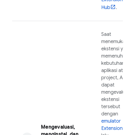
Hub
.
Saat
menemukan
ekstensi yang
memenuhi
kebutuhan di
aplikasi atau
project, Anda
dapat
mengevaluasi
ekstensi
tersebut
dengan
emulator
Mengevaluasi,
Extensions
,
menginstal, dan