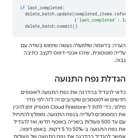
if
last_completed
:
delete_batch
.
update
(
completed_items
.
reference
{
'last_completed'
:
last_c
delete_batch
.
commit
()
הערה: בדוגמה שלמעלה נעשה שימוש בשדה עם
עלייה מונוטונית, שזהו אנטי-דפוס לקצב כתיבה
גבוה.
הגדלת נפח התנועה
כדאי להגדיל בהדרגה את נפח התנועה לאוספים
חדשים או למסמכים שקרובים זה לזה לפי סדר
מילוני, כדי לתת ל-
Cloud Firestore
מספיק זמן להכין
את המסמכים לעלייה בנפח התנועה. מומלץ להתחיל
עם עד 500 פעולות בשנייה באוסף חדש, ואז להגדיל
את נפח התנועה ב-50% כל 5 דקות. באופן דומה,
אפשר להגדיל בהדרגה את נפח התנועה של פעולות