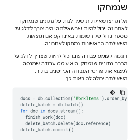
שנמחקו
אל תריצו שאילתות שמדלגות על נתונים שנמחקו
לאחרונה. יכול להיות שבשאילתה יהיה צורך לדלג על
מספר גדול של רשומות באינדקס אם תוצאות
השאילתה הראשונות נמחקו לאחרונה.
דוגמה לעומס עבודה שבו יכול להיות שצריך לדלג על
הרבה נתונים שנמחקו היא עומס עבודה שמנסה
למצוא את פריטי העבודה הכי ישנים בתור.
השאילתה יכולה להיראות כך:
docs
=
db
.
collection
(
'WorkItems'
)
.
order_by
(
'cre
delete_batch
=
db
.
batch
()
for
doc
in
docs
.
stream
():
finish_work
(
doc
)
delete_batch
.
delete
(
doc
.
reference
)
delete_batch
.
commit
()