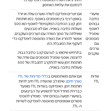
להחריג את השדה מהוספה לאינדקס כדי
לצמצם את עלויות האחסון.
שיעורי
אם יוצרים אינדקס לשדה שערכו עולה או יורד
כתיבה
באופן רציף בין מסמכים באוסף, כמו חותמת
גבוהים
זמן, קצב הכתיבה המקסימלי לאוסף הוא 500
לאוסף
פעולות כתיבה בשנייה. אם לא מבצעים
שמכיל
שאילתה על סמך השדה עם הערכים העוקבים,
מסמכים
אפשר להחריג את השדה מהוספה לאינדקס כדי
עם
לעקוף את המגבלה הזו.
ערכים
בתרחיש שימוש ב-IoT עם קצב כתיבה גבוה,
עוקבים
לדוגמה, אוסף שמכיל מסמכים עם שדה של
חותמת זמן עשוי להתקרב למגבלה של 500
פעולות כתיבה בשנייה.
שדות
אם אתם משתמשים ב
כללי מדיניות של TTL
TTL
(אורך חיים)
, שימו לב שהשדה TTL חייב להיות
חותמת זמן. האינדוקס בשדות TTL מופעל
כברירת מחדל ויכול להשפיע על הביצועים
בשיעורי תנועה גבוהים יותר. מומלץ להוסיף
פטורים אוטומטיים מהוספה לאינדקס לשדות
ה-TTL.