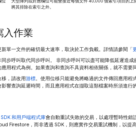
欄位
大型陣列或對應欄位可能會接近每個文件 40,000 個索引項目
將其排除在索引之外。
寫入作業
更新單一文件的確切最大速率，取決於工作負載。詳情請參閱「
非同步呼叫取代同步呼叫。 非同步呼叫可以盡可能降低延遲造成
的應用程式為例。如果查詢和查詢不具資料相依關係，就不需要
位移，請改用
游標
。使用位移只能避免將略過的文件傳回應用程
會影響查詢延遲時間，而且應用程式在擷取這類檔案時所須進行
SDK 和用戶端程式庫
會自動重試失敗的交易，以處理暫時性錯
oud Firestore
，而非透過 SDK，則應實作交易重試機制，以提