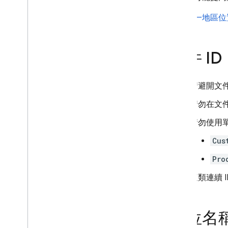
技術和最佳做法
選取
單一地區位
Cloud Firestore 的最佳做法
使用 Swift Codable 繪製地圖資
料
文件 ID
大規模瞭解讀取和寫入作業
大規模瞭解即時查詢
請避開文件
Cloud Firestore 整合
API 與 SDK 參考資料
請勿在文件
範例
請勿使用單
Enterprise 版
Cus
Enterprise 版本模式總覽
使用 Core 和 Pipeline 作業的原生
Pro
模式
這類連續 
與 Mongo
DB 相容的 Firestore
Realtime Database
欄位名