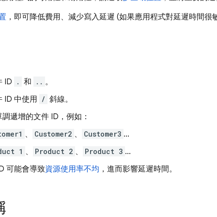
置
，即可降低費用、減少寫入延遲 (如果應用程式對延遲時間很敏
 ID
.
和
..
。
 ID 中使用
/
斜線。
調遞增的文件 ID，例如：
tomer1
、
Customer2
、
Customer3
...
duct 1
、
Product 2
、
Product 3
...
ID 可能會導致
資源使用率不均
，進而影響延遲時間。
稱