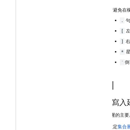
Storage
請避免在
安全性規則
.
句
[
左
App Hosting
]
右
Hosting
*
星
Cloud Functions
`
倒
Extensions
索引
Firebase ML
縮短寫入
相關產品
Cloud Messaging
寫入延遲的主要
Remote Config
設定
集合