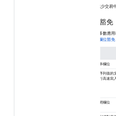
減少交易
索引豁免
對於大多數應用
增
單一欄位豁免
案件
大型字串欄位
對含有序列值的
集合進行高速寫
存留時間欄位