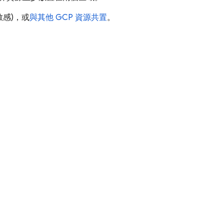
感)，或
與其他 GCP 資源共置
。