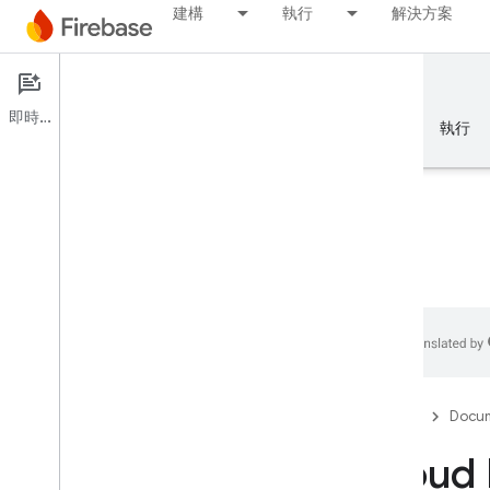
建構
執行
解決方案
Documentation
Firestore
即時通訊
總覽
基礎知識
AI
建構
執行
總覽
模擬器套件
Authentication
Firebase
Docum
驗證電話號碼
Cloud