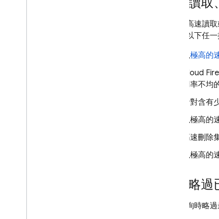
高速讀取
請避免高速讀取
式執行以下任一
以
極高的
Cloud Fir
用率不均
針對含有
以極高的速
高速刪除
以極高的
避免略過
避免查詢時略過