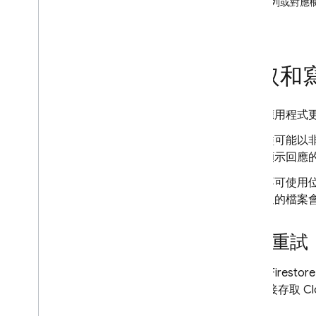
大型陣列或對應
讀取和
應用程式
盡可能以
顯示回應
不可使用
過的檔案
交易重試
Cloud Firestore
API 直接存取
Cl