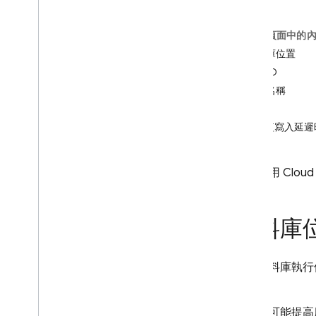
App Check
這個頁面中的
SQL Connect
資料庫位置
文件 ID
Cloud Firestore
欄位名稱
簡介
索引
Cloud Firestore 版本
縮短寫入延遲
Standard 版
Discover
建構使用
Cloud 
開始使用核心作業
管理資料庫
管理資料
資料庫
保護與驗證資料
解決方案
建立資料庫執行
用量、限制和定價
遲時間。
監控與疑難排解
如要盡可能提高
備份與時間點復原