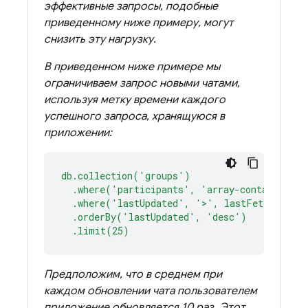
эффективные запросы, подобные
приведенному ниже примеру, могут
снизить эту нагрузку.
В приведенном ниже примере мы
ограничиваем запрос новыми чатами,
используя метку времени каждого
успешного запроса, хранящуюся в
приложении:
db.collection('groups')
.where('participants',
'array-contains'
,
'
.where('lastUpdated',
'>'
,
lastFetchTimes
.orderBy('lastUpdated',
'desc'
)
.limit(25)
Предположим, что в среднем при
каждом обновлении чата пользователем
приложение обновляется 10 раз. Этот