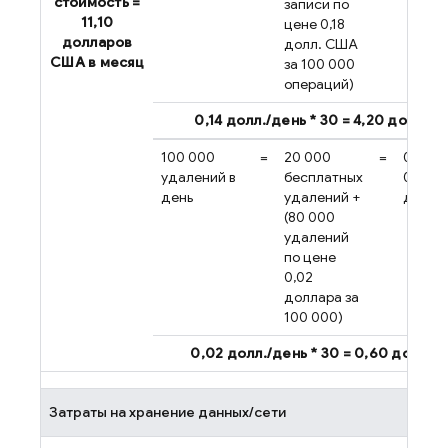
стоимость =
записи по
11,10
цене 0,18
долларов
долл. США
США в месяц
за 100 000
операций)
0,14 долл./день * 30 = 4,20 долл.
100 000
=
20 000
=
0,8 *
удалений в
бесплатных
0,02
день
удалений +
долла
(80 000
удалений
по цене
0,02
доллара за
100 000)
0,02 долл./день * 30 = 0,60 долл.
Затраты на хранение данных/сети