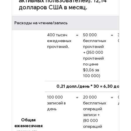
активных пользователей): 12
,
14
долларов США в месяц
.
Расходы на чтение/запись
400 тысяч
=
50 000
=
3,5 *
ежедневных
бесплатных
0,06 $
прочтений.
прочтений
+ (350 000
прочтений
по цене
$0,06 за
100 000)
0,21 долл./день * 30 = 6,30 долл.
100 000
=
20 000
=
0,8 * 0
записей в
бесплатных
долла
день
операций
записи +
Общая
(80 000
ежемесячная
операций