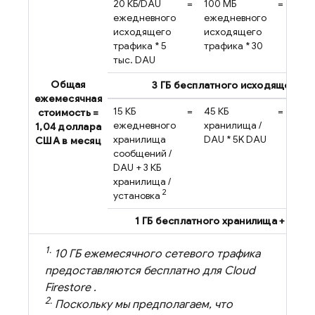
20 КБ/DAU
=
100 МБ
=
3 Г
ежедневного
ежедневного
тра
исходящего
исходящего
трафика * 5
трафика * 30
тыс. DAU
Общая
3 ГБ бесплатного исходящего т
ежемесячная
15 КБ
=
45 КБ
=
225
стоимость =
ежедневного
хранилища /
еже
1,04 доллара
хранилища
DAU * 5K DAU
хра
США в месяц
сообщений /
DAU 
DAU + 3 КБ
хранилища /
2
установка
1 ГБ бесплатного хранилища + (5,75 *
1.
10 ГБ ежемесячного сетевого трафика
предоставляются бесплатно для
Cloud
Firestore
.
2.
Поскольку мы предполагаем, что