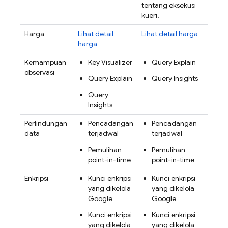
tentang eksekusi
kueri.
Harga
Lihat detail
Lihat detail harga
harga
Kemampuan
Key Visualizer
Query Explain
observasi
Query Explain
Query Insights
Query
Insights
Perlindungan
Pencadangan
Pencadangan
data
terjadwal
terjadwal
Pemulihan
Pemulihan
point-in-time
point-in-time
Enkripsi
Kunci enkripsi
Kunci enkripsi
yang dikelola
yang dikelola
Google
Google
Kunci enkripsi
Kunci enkripsi
yang dikelola
yang dikelola