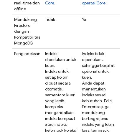
real-time dan
Core
.
operasi Core
.
offline
Mendukung
Tidak
Ya
Firestore
dengan
kompatibilitas
MongoDB
Pengindeksan
Indeks
Indeks tidak
diperlukan untuk
diperlukan,
kueri.
sehingga bersifat
Indeks untuk
opsional untuk
setiap kolom
kueri.
dibuat secara
Anda dapat
otomatis,
menentukan
sementara kueri
indeks sesuai
yang lebih
kebutuhan. Edisi
kompleks
Enterprise juga
mengandalkan
mendukung
indeks komposit
berbagai jenis
atau indeks
indeks yang lebih
kelompok koleksi
luas, termasuk