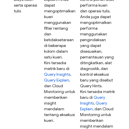
serta operasi
dapat
performa kueri
tulis
mengoptimalkan
dan operasi tulis.
kueri
Anda juga dapat
menggunakan
mengoptimalkan
filter rentang
performa
dan
menggunakan
ketidaksetaraan
pengindeksan
di beberapa
yang dapat
kolom dalam
disesuaikan,
satu kueri.
pemantauan yang
Kini tersedia
ditingkatkan, alat
metrik baru di
diagnostik, dan
Query Insights
,
kontrol eksekusi
Query Explain
,
baru yang disebut
dan Cloud
Query Hints.
Monitoring untuk
Kini tersedia metrik
memberikan
baru di
Query
insight
Insights
,
Query
mendalam
Explain
, dan Cloud
tentang eksekusi
Monitoring untuk
kueri.
memberikan
insight mendalam