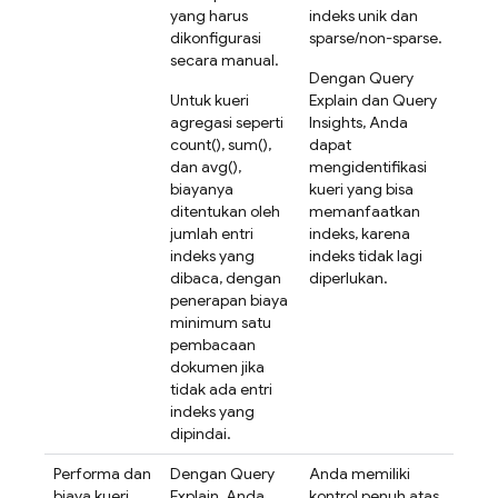
yang harus
indeks unik dan
dikonfigurasi
sparse/non-sparse.
secara manual.
Dengan Query
Untuk kueri
Explain dan Query
agregasi seperti
Insights, Anda
count(), sum(),
dapat
dan avg(),
mengidentifikasi
biayanya
kueri yang bisa
ditentukan oleh
memanfaatkan
jumlah entri
indeks, karena
indeks yang
indeks tidak lagi
dibaca, dengan
diperlukan.
penerapan biaya
minimum satu
pembacaan
dokumen jika
tidak ada entri
indeks yang
dipindai.
Performa dan
Dengan Query
Anda memiliki
biaya kueri
Explain, Anda
kontrol penuh atas