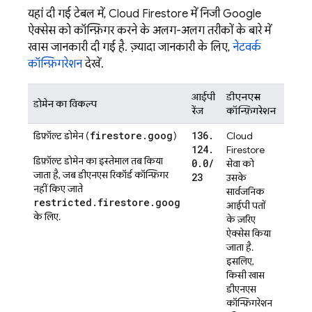
यहां दी गई टेबल में,
Cloud Firestore
में निजी Google
ऐक्सेस को कॉन्फ़िगर करने के अलग-अलग तरीकों के बारे में
खास जानकारी दी गई है. ज़्यादा जानकारी के लिए,
नेटवर्क
कॉन्फ़िगरेशन
देखें.
आईपी
डीएनएस
डोमेन का विकल्प
रूटिंग
रेंज
कॉन्फ़िगरेशन
firestore.goog
136
.
डिफ़ॉल्ट डोमेन (
)
Cloud
पक्का
124
.
Firestore
VPC ने
डिफ़ॉल्ट डोमेन का इस्तेमाल तब किया
0
.
0
/
सेवा को
इस्तेम
जाता है, जब डीएनएस रिकॉर्ड कॉन्फ़िगर
23
उसके
आईपी प
नहीं किए जाते
सार्वजनिक
ट्रैफ़
restricted.firestore.goog
आईपी पतों
सके.
C
के लिए.
के ज़रिए
बे
ऐक्सेस किया
पक
जाता है.
पास
इसलिए,
जि
किसी खास
d
डीएनएस
i
कॉन्फ़िगरेशन