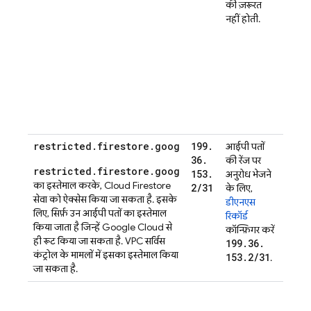
g
की ज़रूरत
डेस
नहीं होती.
0.
अगर
हैं,
कस
13
आई
लिए
restricted.firestore.goog
199
.
आईपी पतों
पक्का
36
.
की रेंज पर
VPC ने
restricted.firestore.goog
153
.
19
अनुरोध भेजने
हों.
का इस्तेमाल करके,
Cloud Firestore
2
/
31
के लिए,
सेवा को ऐक्सेस किया जा सकता है. इसके
डीएनएस
लिए, सिर्फ़ उन आईपी पतों का इस्तेमाल
रिकॉर्ड
किया जाता है जिन्हें Google Cloud से
कॉन्फ़िगर करें
ही रूट किया जा सकता है. VPC सर्विस
199
.
36
.
कंट्रोल के मामलों में इसका इस्तेमाल किया
153
.
2
/
31
.
जा सकता है.