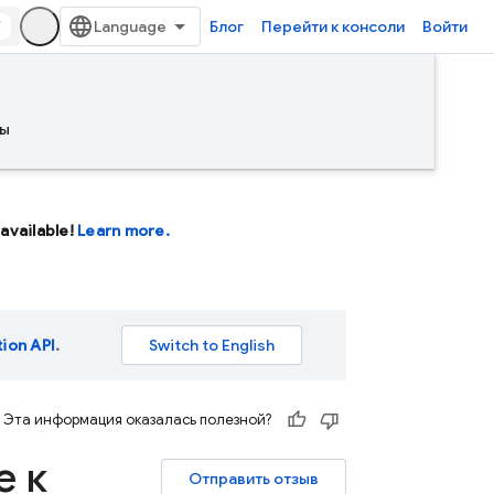
/
Блог
Перейти к консоли
Войти
ы
available!
Learn more.
tion API
.
Эта информация оказалась полезной?
е к
Отправить отзыв