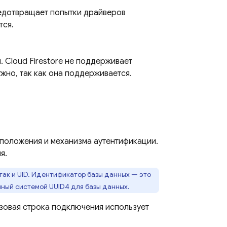
едотвращает попытки драйверов
тся.
и.
Cloud Firestore
не поддерживает
жно, так как она поддерживается.
оположения и механизма аутентификации.
я.
 так и UID. Идентификатор базы данных — это
нный системой UUID4 для базы данных.
азовая строка подключения использует