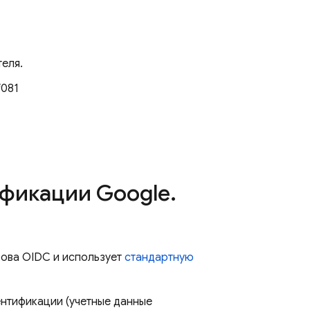
теля.
f081
ификации Google
.
зова OIDC и использует
стандартную
ентификации (учетные данные