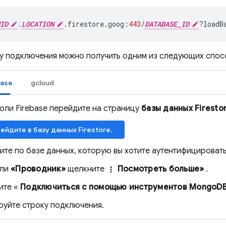
ID
.
LOCATION
.
firestore
.
goog
:
443
/
DATABASE_ID
?
loadB
у подключения можно получить одним из следующих спос
base
gcloud
оли Firebase перейдите на страницу
базы данных Firesto
ейдите в базу данных Firestore.
те по базе данных, которую вы хотите аутентифицировать
ели
«Проводник»
щелкните
Посмотреть больше»
.
more_vert
ите «
Подключиться с помощью инструментов MongoD
руйте строку подключения.