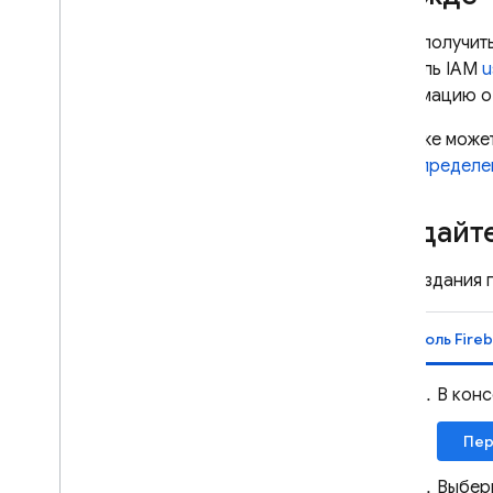
Remote Config
Чтобы получит
вам роль IAM
u
информацию о 
Вы также може
предопределе
Создайте
Для создания 
Консоль Fire
В конс
Пер
Выбери