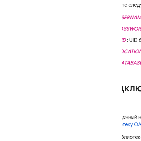
Замените след
USERNAM
PASSWO
UID
: UID 
LOCATIO
DATABASE
Подклю
Приведенный н
библиотеку OA
Эта библиотек