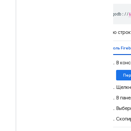
совместимостью с Mongo
DB
.
Управление базами данных
mongodb
:
//
U
Подключиться к базе данных
Аутентификация и
Базовую строк
подключение к базе
данных
Управление данными
Консоль Fire
Перенос
Защищайте и проверяйте
В конс
данные
Использование
,
Пер
местоположения и цены
Мониторинг и устранение
Щелкни
неполадок
В пан
Резервные копии и
восстановление на
Выбер
определенный момент
времени
Скопи
Realtime Database