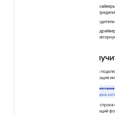
Мониторинг и устранение
Драйверы
неполадок
определи
Резервные копии и
Водители
восстановление на
определенный момент времени
В драйве
Методы и лучшие практики
повторную
Интеграция Cloud Firestore
Справочник API и SDK
Примеры
Получи
Корпоративная версия
Обзор режимов корпоративной
Строка подклю
версии
Следующие инс
Нативный режим с операциями
ядра и конвейера
.
Примечание
Firestore с совместимостью с
имя ресурса, кот
Mongo
DB
Обзор совместимости с
Точная строка
Mongo
DB
следующий фо
Начните работу с