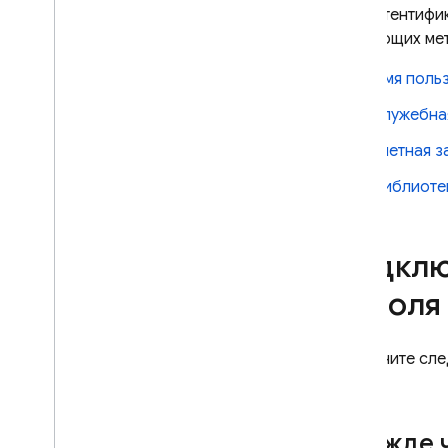
Для аутентифи
следующих ме
Storage
Имя поль
Правила безопасности
служебна
App Hosting
учетная 
Библиоте
Hosting
Cloud Functions
Подклю
пароля
Extensions
Firebase ML
Выполните сле
к ней.
СОПУТСТВУЮЩИЕ ТОВАРЫ
Cloud Messaging
Прежде ч