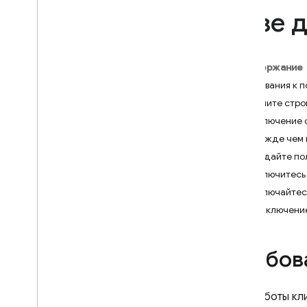
App Check
базе 
SQL Connect
Содержание
Cloud Firestore
Требования к 
Введение
Получите стро
Версии Cloud Firestore
Подключение с
Прежде чем 
Стандартное издание
Создайте пол
Обзор
Подключитесь 
Начните работу с основными
операциями
.
Подключайтесь
Управление базами данных
Подключение 
Управление данными
Защищайте и проверяйте
Требов
данные
Решения
Использование
,
ограничения и
Для работы кл
цены