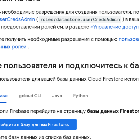
ь необходимые разрешения для создания пользователя, п
serCredsAdmin
(
roles/datastore.userCredsAdmin
) в ва
предоставлении ролей см. в разделе
«Управление доступ
те получить необходимые разрешения с помощью
пользов
нных ролей
.
 пользователя и подключитесь к б
пользователя для вашей базы данных
Cloud Firestore
испол
base
gcloud CLI
Java
Python
оли Firebase перейдите на страницу
базы данных Firesto
ейдите в базу данных Firestore.
те базу данных из списка баз данных.