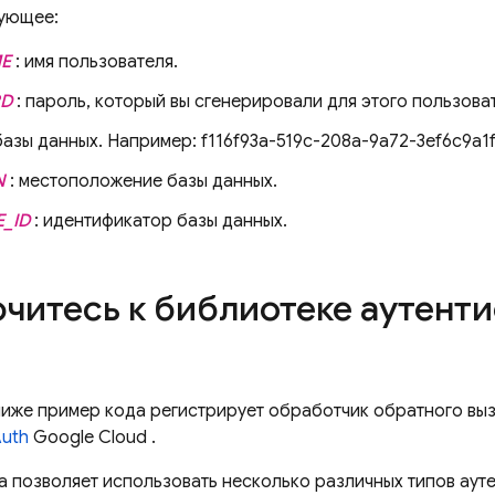
ующее:
E
: имя пользователя.
RD
: пароль, который вы сгенерировали для этого пользова
базы данных. Например: f116f93a-519c-208a-9a72-3ef6c9a1
N
: местоположение базы данных.
_ID
: идентификатор базы данных.
читесь к библиотеке аутент
иже пример кода регистрирует обработчик обратного вы
uth
Google Cloud
.
а позволяет использовать несколько различных типов аут