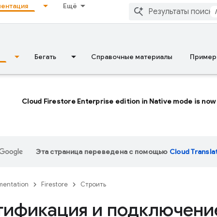
ентация
Ещё
Бегать
Справочные материалы
Пример
Cloud Firestore Enterprise edition in Native mode is now 
Эта страница переведена с помощью
Cloud Transla
entation
Firestore
Строить
тификация и подключени