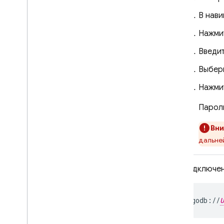
В нав
Нажми
Введи
Выбери
Нажми
Пароль
Вни
дальне
Для подключен
mongodb
:
//
U