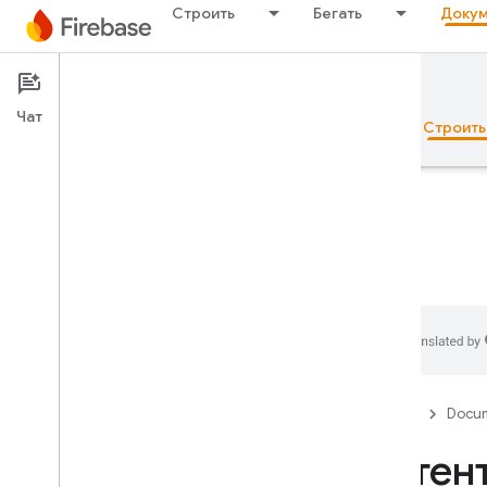
Строить
Бегать
Докум
Documentation
Firestore
Чат
Обзор
Основы рекламы
ИИ
Строить
Обзор
Набор эмуляторов
Authentication
Firebase
Docum
Проверка номера телефона
Аутен