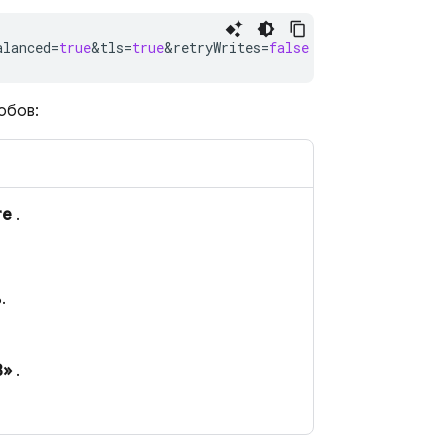
alanced
=
true
&
tls
=
true
&
retryWrites
=
false
обов:
re
.
.
B»
.