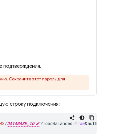
е подтверждения.
ию. Сохраните этот пароль для
щую строку подключения:
43
/
DATABASE_ID
?
loadBalanced
=
true
&
authMechanism
=
SCRAM
-