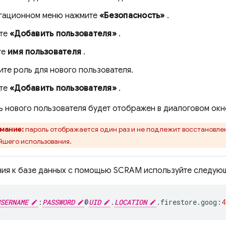
игационном меню нажмите
«Безопасность»
.
те
«Добавить пользователя»
.
те
имя пользователя
.
те роль для нового пользователя.
те
«Добавить пользователя»
.
 нового пользователя будет отображен в диалоговом окн
мание:
пароль отображается один раз и не подлежит восстановлен
йшего использования.
ия к базе данных с помощью SCRAM используйте следую
SERNAME
:
PASSWORD
@
UID
.
LOCATION
.
firestore
.
goog
:
4