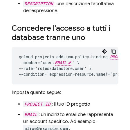
DESCRIPTION
: una descrizione facoltativa
dell'espressione.
Concedere l'accesso a tutti i
database tranne uno
gcloud projects add-iam-policy-binding 
PROJECT_
--member='user:
EMAIL
' \

--role='roles/datastore.user' \

--condition='expression=resource.name!="project
Imposta quanto segue:
PROJECT_ID
: il tuo ID progetto
EMAIL
: un indirizzo email che rappresenta
un account specifico. Ad esempio,
alice@example.com
.