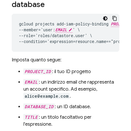
database
gcloud projects add-iam-policy-binding 
PROJECT_
--member='user:
EMAIL
' \

--role='roles/datastore.user' \

--condition='expression=resource.name=="project
Imposta quanto segue:
PROJECT_ID
: il tuo ID progetto
EMAIL
: un indirizzo email che rappresenta
un account specifico. Ad esempio,
alice@example.com
.
DATABASE_ID
: un ID database.
TITLE
: un titolo facoltativo per
l'espressione.