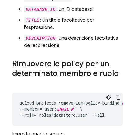
DATABASE_ID
: un ID database.
TITLE
: un titolo facoltativo per
l'espressione.
DESCRIPTION
: una descrizione facoltativa
dell'espressione.
Rimuovere le policy per un
determinato membro e ruolo
gcloud projects remove-iam-policy-binding 
PROJE
--member='user:
EMAIL
' \

Imposta quanto segue: