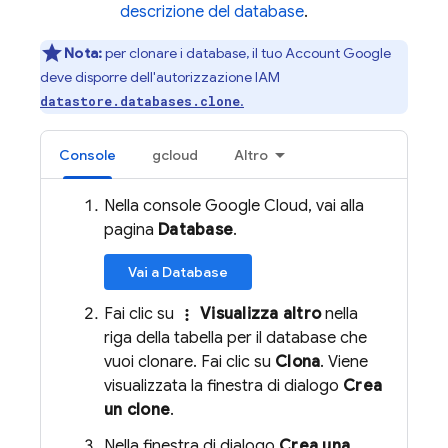
descrizione del database
.
Nota:
per clonare i database, il tuo Account Google
deve disporre dell'autorizzazione IAM
.
datastore.databases.clone
Console
gcloud
Altro
Nella console Google Cloud, vai alla
pagina
Database
.
Vai a Database
Fai clic su
Visualizza altro
nella
more_vert
riga della tabella per il database che
vuoi clonare. Fai clic su
Clona
. Viene
visualizzata la finestra di dialogo
Crea
un clone
.
Nella finestra di dialogo
Crea una