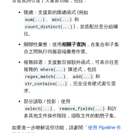
管道查詢引進了大量新功能，包括：
匯總：支援新的匯總函式 (例如
sum(...)
、
min(...)
和
count_distinct(...)
)，並搭配任意分組欄
位。
關聯性彙整：使用
相關子查詢
，在集合和子集
合之間執行伺服器端彙整作業。
複雜篩選：支援數百個額外函式，可表示任意
複雜的
where(...)
陳述式，包括
regex_match(...)
、
add(...)
和
str_contains(...)
，完全沒有硬式索引需
求。
部分讀取 / 投影：使用
select(...)
、
remove_fields(...)
和許
多其他文件操作階段，擷取文件的動態子集。
如要進一步瞭解這些功能，請參閱「
使用 Pipeline 作