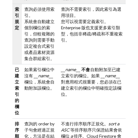
索
查詢必須使用索
查詢不需要索引，因此索引為選
引
引。
用項目。
規
系統會自動建立
您可以視需要定義索引。
定
個別欄位的索
Enterprise 版也支援更多索引類
引，但較複雜的
型，包括非稀疏/稀疏和不重複索
查詢則需要手動
引。
設定複合式索引
或產品素材資源
集合群組索引。
已
如果索引欄位中
__name__
不會
自動附加至已建
建
沒有
__name__
立索引的欄位。如果
__name__
立
欄位，系統會自
對應用程式很重要，您必須在已
索
動附加該欄位。
建立索引的欄位中明確指定該欄
引
位。
的
欄
位
排
查詢的 order by
不進行排序順序正規化。
sort a
序
子句會經過正規
ASC
等排序順序只保證結果會依
順
化，方法是在結
欄位
a
排序。
Cloud Firestore
會