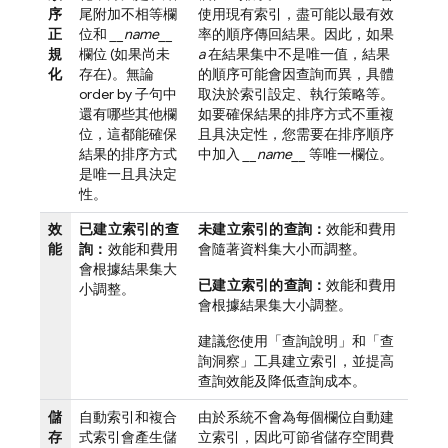
序
尾附加不相等欄
使用現有索引，盡可能以最有效
正
位和
__name__
率的順序傳回結果。因此，如果
規
欄位 (如果尚未
a
在結果集中不是唯一值，結果
化
存在)。無論
的順序可能會因查詢而異，具體
order by 子句中
取決於索引設定、執行策略等。
還有哪些其他欄
如要確保結果的排序方式不重複
位，這都能確保
且具決定性，您需要在排序順序
結果的排序方式
中加入
__name__
等唯一欄位。
是唯一且具決定
性。
效
已建立索引的查
未建立索引的查詢：
效能和費用
能
詢：
效能和費用
會隨著資料集大小而調整。
會根據結果集大
已建立索引的查詢：
效能和費用
小調整。
會根據結果集大小調整。
建議您使用「查詢說明」和「查
詢洞察」工具建立索引，並提高
查詢效能及降低查詢成本。
儲
自動索引和複合
由於系統不會為每個欄位自動建
存
式索引會產生儲
立索引，因此可節省儲存空間費