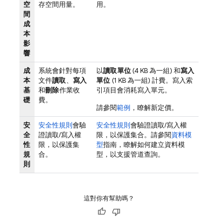
空
存空間用量。
用。
間
成
本
影
響
成
系統會針對每項
以
讀取單位
(4 KB 為一組) 和
寫入
本
文件
讀取
、
寫入
單位
(1 KB 為一組) 計費。寫入索
基
和
刪除
作業收
引項目會消耗寫入單元。
礎
費。
請參閱
範例
，瞭解新定價。
安
安全性規則
會驗
安全性規則
會驗證讀取/寫入權
全
證讀取/寫入權
限，以保護集合。請參閱
資料模
性
限，以保護集
型
指南，瞭解如何建立資料模
規
合。
型，以支援管道查詢。
則
這對你有幫助嗎？