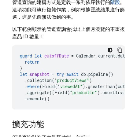
管道查詢的建構方式是定義一系列依序執行的
階段
。
這項功能可執行複雜作業，例如根據匯總結果進行篩
選，這是先前無法做到的事。
以下範例顯示的管道查詢會找出上個月瀏覽的不重複
產品 ID 數量：
guard
let
cutoffDate
=
Calendar
.
current
.
date
(
by
return
}
let
snapshot
=
try
await
db
.
pipeline
()
.
collection
(
"productViews"
)
.
where
(
Field
(
"viewedAt"
).
greaterThan
(
cutoffD
.
aggregate
([
Field
(
"productId"
).
countDistinct
(
.
execute
()
擴充功能