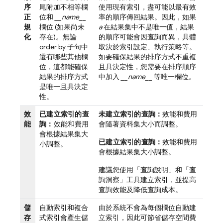
序
尾附加不相等欄
使用現有索引，盡可能以最有效
正
位和
__name__
率的順序傳回結果。因此，如果
規
欄位 (如果尚未
a
在結果集中不是唯一值，結果
化
存在)。無論
的順序可能會因查詢而異，具體
order by 子句中
取決於索引設定、執行策略等。
還有哪些其他欄
如要確保結果的排序方式不重複
位，這都能確保
且具決定性，您需要在排序順序
結果的排序方式
中加入
__name__
等唯一欄位。
是唯一且具決定
性。
效
已建立索引的查
未建立索引的查詢：
效能和費用
能
詢：
效能和費用
會隨著資料集大小而調整。
會根據結果集大
已建立索引的查詢：
效能和費用
小調整。
會根據結果集大小調整。
建議您使用「查詢說明」和「查
詢洞察」工具建立索引，並提高
查詢效能及降低查詢成本。
儲
自動索引和複合
由於系統不會為每個欄位自動建
存
式索引會產生儲
立索引，因此可節省儲存空間費