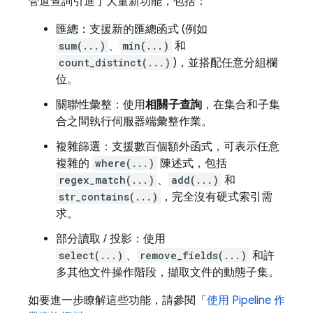
管道查詢引進了大量新功能，包括：
匯總：支援新的匯總函式 (例如
sum(...)
、
min(...)
和
count_distinct(...)
)，並搭配任意分組欄
位。
關聯性彙整：使用
相關子查詢
，在集合和子集
合之間執行伺服器端彙整作業。
複雜篩選：支援數百個額外函式，可表示任意
複雜的
where(...)
陳述式，包括
regex_match(...)
、
add(...)
和
str_contains(...)
，完全沒有硬式索引需
求。
部分讀取 / 投影：使用
select(...)
、
remove_fields(...)
和許
多其他文件操作階段，擷取文件的動態子集。
如要進一步瞭解這些功能，請參閱「
使用 Pipeline 作