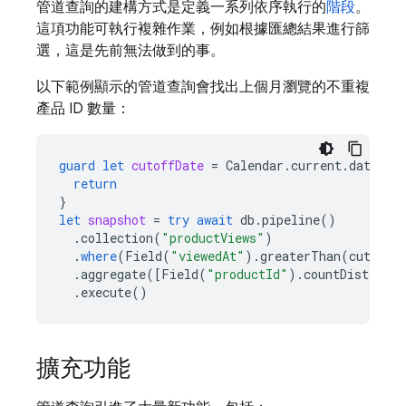
管道查詢的建構方式是定義一系列依序執行的
階段
。
這項功能可執行複雜作業，例如根據匯總結果進行篩
選，這是先前無法做到的事。
以下範例顯示的管道查詢會找出上個月瀏覽的不重複
產品 ID 數量：
guard
let
cutoffDate
=
Calendar
.
current
.
date
(
by
return
}
let
snapshot
=
try
await
db
.
pipeline
()
.
collection
(
"productViews"
)
.
where
(
Field
(
"viewedAt"
).
greaterThan
(
cutoffD
.
aggregate
([
Field
(
"productId"
).
countDistinct
(
.
execute
()
擴充功能