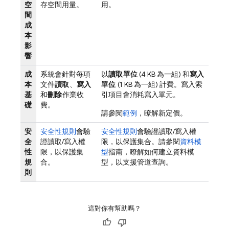
空
存空間用量。
用。
間
成
本
影
響
成
系統會針對每項
以
讀取單位
(4 KB 為一組) 和
寫入
本
文件
讀取
、
寫入
單位
(1 KB 為一組) 計費。寫入索
基
和
刪除
作業收
引項目會消耗寫入單元。
礎
費。
請參閱
範例
，瞭解新定價。
安
安全性規則
會驗
安全性規則
會驗證讀取/寫入權
全
證讀取/寫入權
限，以保護集合。請參閱
資料模
性
限，以保護集
型
指南，瞭解如何建立資料模
規
合。
型，以支援管道查詢。
則
這對你有幫助嗎？