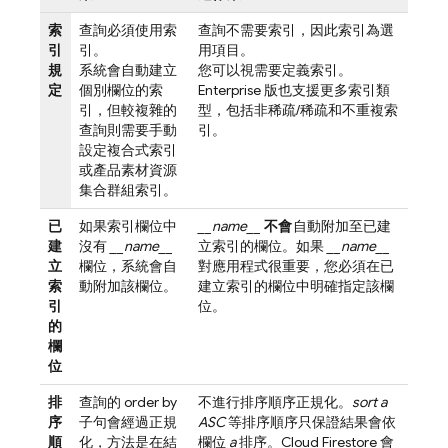
索
查詢必須使用索
查詢不需要索引，因此索引為選
引
引。
用項目。
規
系統會自動建立
您可以視需要定義索引。
定
個別欄位的索
Enterprise 版也支援更多索引類
引，但較複雜的
型，包括非稀疏/稀疏和不重複索
查詢則需要手動
引。
設定複合式索引
或產品素材資源
集合群組索引。
已
如果索引欄位中
__name__
不會
自動附加至已建
建
沒有
__name__
立索引的欄位。如果
__name__
立
欄位，系統會自
對應用程式很重要，您必須在已
索
動附加該欄位。
建立索引的欄位中明確指定該欄
引
位。
的
欄
位
排
查詢的 order by
不進行排序順序正規化。
sort a
序
子句會經過正規
ASC
等排序順序只保證結果會依
順
化，方法是在結
欄位
a
排序。
Cloud Firestore
會