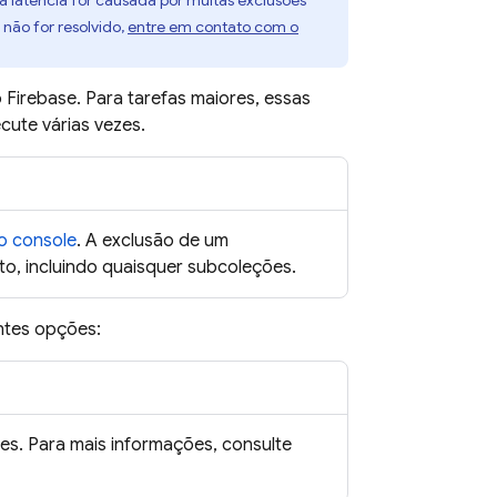
 a latência for causada por muitas exclusões
não for resolvido,
entre em contato com o
Firebase. Para tarefas maiores, essas
cute várias vezes.
o console
. A exclusão de um
, incluindo quaisquer subcoleções.
ntes opções:
es. Para mais informações, consulte