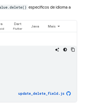
alue.delete()
específicos de idioma a
va
Dart
Java
Mais
update_delete_field
.
js