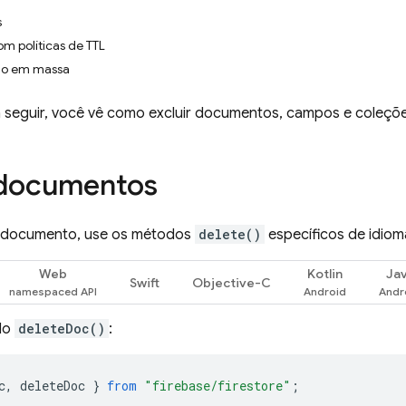
s
om políticas de TTL
ão em massa
 seguir, você vê como excluir documentos, campos e coleçõe
 documentos
m documento, use os métodos
delete()
específicos de idioma
Web
Kotlin
Ja
Swift
Objective-C
do
deleteDoc()
:
c
,
deleteDoc
}
from
"firebase/firestore"
;