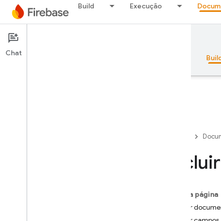
Build
Execução
Docum
Documentation
Firestore
Chat
Visão geral
Princípios básicos
AI
Buil
Visão geral
Firebase
Docum
Pacote de emuladores
Exclui
Authentication
Nesta página
Verificação do número de
Excluir docume
telefone
Excluir campos