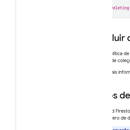
// Deleting
Excluir
Uma política d
grupo de coleç
Para mais info
Jobs de
O
Cloud Firest
no número de d