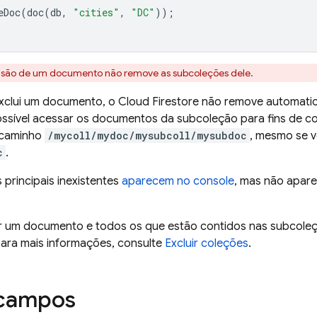
eDoc
(
doc
(
db
,
"cities"
,
"DC"
));
usão de um documento não remove as subcoleções dele.
xclui um documento, o
Cloud Firestore
não remove automati
ossível acessar os documentos da subcoleção para fins de co
 caminho
/mycoll/mydoc/mysubcoll/mysubdoc
, mesmo se v
c
.
principais inexistentes
aparecem no console
, mas não apare
ir um documento e todos os que estão contidos nas subcoleçõ
ara mais informações, consulte
Excluir coleções
.
 campos