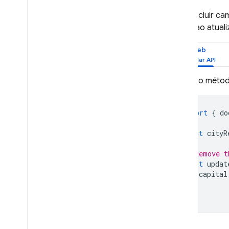
Modo nativo com operações
principais e de pipeline
Para excluir c
Firestore com compatibilidade
seguir ao atual
com o Mongo
DB
Web
Realtime Database
Use o méto
Storage
Regras de segurança
import
{
do
const
cityR
App Hosting
// Remove t
Hosting
await
updat
capital
});
Cloud Functions
Extensions