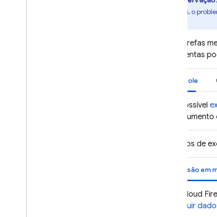
Observação
recentes, o probl
suporte
.
Para tarefas me
ferramentas pod
Console
É possível
e
documento d
Para jobs de e
O
Cloud Fir
Excluir dad