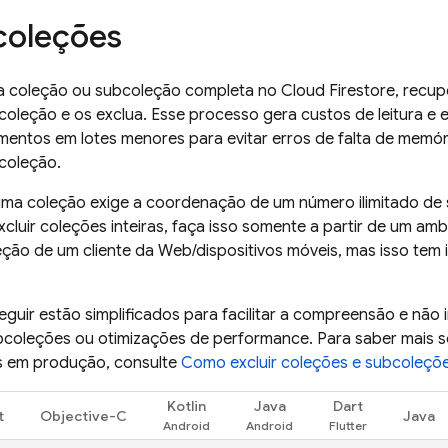
 coleções
ma coleção ou subcoleção completa no
Cloud Firestore
, recu
oleção e os exclua. Esse processo gera custos de leitura e 
entos em lotes menores para evitar erros de falta de memóri
coleção.
ma coleção exige a coordenação de um número ilimitado de so
xcluir coleções inteiras, faça isso somente a partir de um ambi
eção de um cliente da Web/dispositivos móveis, mas isso tem
eguir estão simplificados para facilitar a compreensão e não
bcoleções ou otimizações de performance. Para saber mai
es em produção, consulte
Como excluir coleções e subcoleçõ
Kotlin
Java
Dart
t
Objective-C
Java