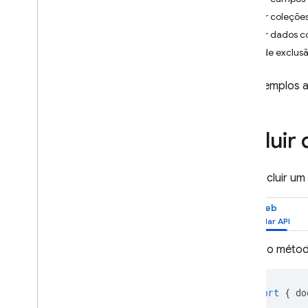
Excluir coleçõe
App Check
Excluir dados c
Jobs de exclus
SQL Connect
Nos exemplos a
Cloud Firestore
Introdução
Edições do Cloud Firestore
Excluir
Edição Standard
Descoberta
Para excluir u
Começar a usar as operações
principais
Web
Gerenciar bancos de dados;
Gerenciar dados
Use o méto
Adicionar dados
Consultar dados com
operações principais
import
{
do
Processar e mover dados