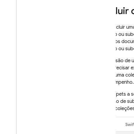
Firebase ML
Excluir
PRODUTOS RELACIONADOS
Para excluir u
Cloud Messaging
coleção ou subc
Remote Config
exclua os docum
coleção ou sub
A exclusão de u
você precisar e
excluir uma col
o desempenho.
Os snippets a s
exclusão de su
excluir coleçõ
Web
Swif