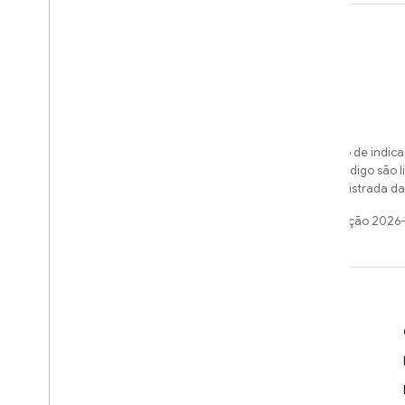
Exceto em caso de indica
amostras de código são 
uma marca registrada da 
Última atualização 2026
Saiba mais
Guias do desenvolvedor
Referência da API e do SDK
Amostras