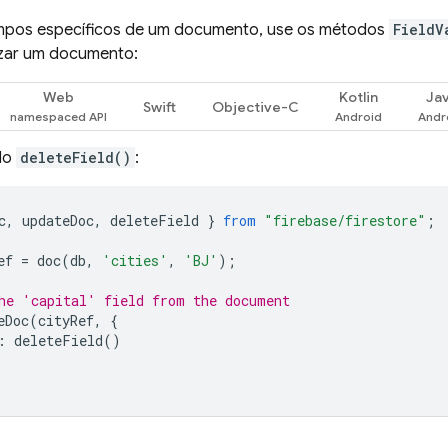
ampos específicos de um documento, use os métodos
FieldV
izar um documento:
Web
Kotlin
Ja
Swift
Objective-C
do
deleteField()
:
c
,
updateDoc
,
deleteField
}
from
"firebase/firestore"
;
ef
=
doc
(
db
,
'cities'
,
'BJ'
);
he 'capital' field from the document
eDoc
(
cityRef
,
{
:
deleteField
()