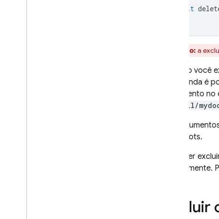
await
delet
Excluir dados
Excluir dados
Excluir dados em massa
Proteger e validar dados
Aviso:
a excl
Soluções
Quando você e
Uso
,
limites e preços
dele. Ainda é p
Como monitorar e resolver
documento no
problemas
/mycoll/mydo
Backups e recuperação pontual
Técnicas e práticas
Os documentos 
recomendadas
snapshots.
Integrações do Cloud Firestore
Referência da API e do SDK
Se quiser exclu
manualmente. P
Exemplos
Edição Enterprise
Visão geral dos modos da edição
Excluir
Enterprise