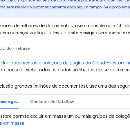
:
excluir um grande número de documentos
pode afetar a latência
. Se
ema será resolvido automaticamente após algum tempo. Se o problema 
nores de milhares de documentos, use o console ou a CLI do 
em começar a atingir o tempo limite e exigir que você as exe
CLI do Firebase
xcluir documentos e coleções da página do
Cloud Firestore
n
o console exclui todos os dados aninhados desse documento
xclusão grandes (milhões de documentos), use uma das segui
Exclusão em massa gerenciada
Conector do Dataflow
estore
permite excluir em massa um ou mais grupos de coleçõ
os em massa
.