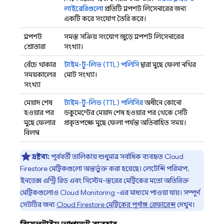
লাইব্রেরিগুলো
প্রতিটি স্ন্যাপশট লিসেনারের জন্য
একটি করে সংযোগ তৈরি করে।
স্ন্যাপশট
সমস্ত সক্রিয় সংযোগ জুড়ে স্ন্যাপশট লিসেনারের
শ্রোতারা
সংখ্যা।
বেঁচে থাকার
টাইম-টু-লিভ (TTL) পলিসি
দ্বারা মুছে ফেলা নথির
সময়কালের
মোট সংখ্যা।
সংখ্যা
মেয়াদ শেষ
টাইম-টু-লিভ (TTL) পলিসির
অধীনে কোনো
হওয়ার পর
ডকুমেন্টের মেয়াদ শেষ হওয়ার পর থেকে সেটি
মুছে ফেলার
প্রকৃতপক্ষে মুছে ফেলা পর্যন্ত অতিবাহিত সময়।
বিলম্ব
দ্রষ্টব্য:
পূর্ববর্তী তালিকায় শুধুমাত্র সর্বাধিক ব্যবহৃত
Cloud
Firestore
মেট্রিকগুলো অন্তর্ভুক্ত করা হয়েছে। লেটেন্সি পরিমাপ,
ইনডেক্স এন্ট্রি রিড এবং সিস্টেম-স্তরের মেট্রিকের মতো অতিরিক্ত
মেট্রিকগুলোও
Cloud Monitoring
-এর মাধ্যমে পাওয়া যায়। সম্পূর্ণ
সেটটির জন্য
Cloud Firestore
মেট্রিকের পূর্ণাঙ্গ রেফারেন্স
দেখুন।