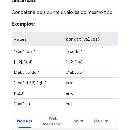
Descrição:
Concatena dois ou mais valores do mesmo tipo.
Exemplos:
concat(
values)
values
"abc", "def"
"abcdef"
[1, 2], [3, 4]
[1, 2, 3, 4]
b"abc", b"def"
b"abcdef"
"abc", [1,2,3], "ghi"
erro
[1,2,3]
erro
"abc", null
null
Web
Node.js
Swift
Mais