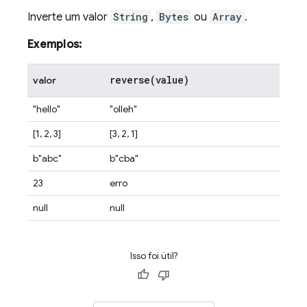
Inverte um valor
String
,
Bytes
ou
Array
.
Exemplos:
reverse(
value)
valor
"hello"
"olleh"
[1, 2, 3]
[3, 2, 1]
b"abc"
b"cba"
23
erro
null
null
Isso foi útil?