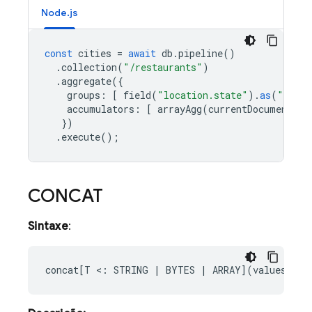
Node.js
const
cities
=
await
db
.
pipeline
()
.
collection
(
"/restaurants"
)
.
aggregate
({
groups
:
[
field
(
"location.state"
).
as
(
"state
accumulators
:
[
arrayAgg
(
currentDocument
().
})
.
execute
();
CONCAT
Sintaxe
: