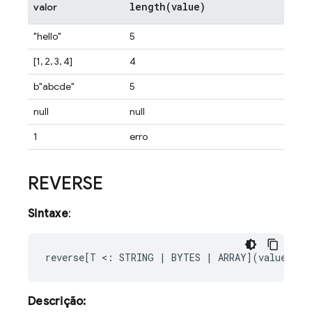
length(
value)
valor
"hello"
5
[1, 2, 3, 4]
4
b"abcde"
5
null
null
1
erro
REVERSE
Sintaxe
:
Descrição: