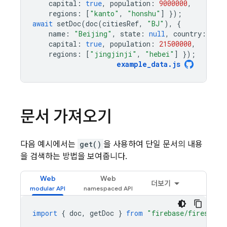
capital
:
true
,
population
:
9000000
,
regions
:
[
"kanto"
,
"honshu"
]
});
await
setDoc
(
doc
(
citiesRef
,
"BJ"
),
{
name
:
"Beijing"
,
state
:
null
,
country
:
"Ch
capital
:
true
,
population
:
21500000
,
regions
:
[
"jingjinji"
,
"hebei"
]
});
example_data
.
js
문서 가져오기
다음 예시에서는
get()
을 사용하여 단일 문서의 내용
을 검색하는 방법을 보여줍니다.
Web
Web
더보기
import
{
doc
,
getDoc
}
from
"firebase/firestore