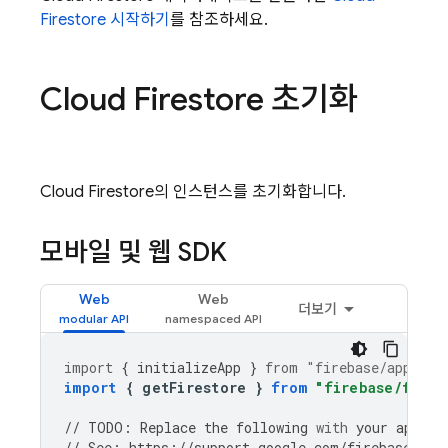
Firestore
시작하기
를 참조하세요.
Cloud Firestore
초기화
Cloud Firestore
의 인스턴스를 초기화합니다.
모바일 및 웹 SDK
Web
Web
더보기
import
{
initializeApp
}
from
"firebase/app"
;
import
{
getFirestore
}
from
"firebase/fires
//
TODO
:
Replace
the
following
with
your
app
's 
//
See
:
https
:
//
support
.
google
.
com
/
firebase
/
ans