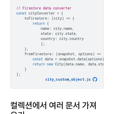
// Firestore data converter
const
cityConverter
=
{
toFirestore
:
(
city
)
=
>
{
return
{
name
:
city
.
name
,
state
:
city
.
state
,
country
:
city
.
country
};
},
fromFirestore
:
(
snapshot
,
options
)
=
>
{
const
data
=
snapshot
.
data
(
options
);
return
new
City
(
data
.
name
,
data
.
state
,
}
};
city_custom_object
.
js
컬렉션에서 여러 문서 가져