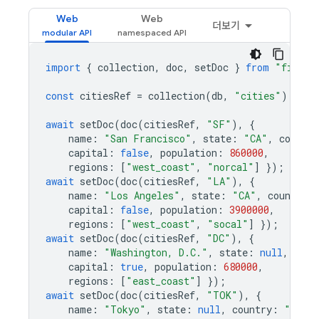
Web
Web
더보기
import
{
collection
,
doc
,
setDoc
}
from
"fireba
const
citiesRef
=
collection
(
db
,
"cities"
);
await
setDoc
(
doc
(
citiesRef
,
"SF"
),
{
name
:
"San Francisco"
,
state
:
"CA"
,
country
capital
:
false
,
population
:
860000
,
regions
:
[
"west_coast"
,
"norcal"
]
});
await
setDoc
(
doc
(
citiesRef
,
"LA"
),
{
name
:
"Los Angeles"
,
state
:
"CA"
,
country
:
capital
:
false
,
population
:
3900000
,
regions
:
[
"west_coast"
,
"socal"
]
});
await
setDoc
(
doc
(
citiesRef
,
"DC"
),
{
name
:
"Washington, D.C."
,
state
:
null
,
coun
capital
:
true
,
population
:
680000
,
regions
:
[
"east_coast"
]
});
await
setDoc
(
doc
(
citiesRef
,
"TOK"
),
{
name
:
"Tokyo"
,
state
:
null
,
country
:
"Japa