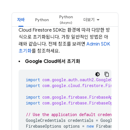
Python
자바
Python
더보기
Cloud Firestore
SDK는 환경에 따라 다양한 방
식으로 초기화됩니다. 가장 일반적인 방법은 아
래와 같습니다. 전체 참조를 보려면
Admin SDK
초기화
를 참조하세요.
Google Cloud
에서 초기화
import
com.google.auth.oauth2.GoogleCredenti
import
com.google.cloud.firestore.Firestore
;
import
com.google.firebase.FirebaseApp
;
import
com.google.firebase.FirebaseOptions
;
// Use the application default credentials
GoogleCredentials
credentials
=
GoogleCreden
FirebaseOptions
options
=
new
FirebaseOption