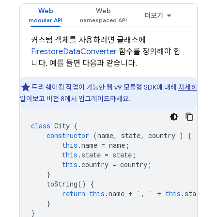
Web
Web
더보기
커스텀 객체를 사용하려면 클래스에
FirestoreDataConverter
함수를 정의해야 합
니다. 예를 들면 다음과 같습니다.
트리 쉐이킹 작업이 가능한 웹 v9 모듈형 SDK에 대해
자세히
알아보고
버전 8에서
업그레이드
하세요.
class
City
{
constructor
(
name
,
state
,
country
)
{
this
.
name
=
name
;
this
.
state
=
state
;
this
.
country
=
country
;
}
toString
()
{
return
this
.
name
+
', '
+
this
.
state
+
}
}