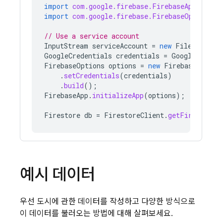
import
com.google.firebase.FirebaseApp
;
import
com.google.firebase.FirebaseOptions
;
// Use a service account
InputStream
serviceAccount
=
new
FileInputSt
GoogleCredentials
credentials
=
GoogleCreden
FirebaseOptions
options
=
new
FirebaseOption
.
setCredentials
(
credentials
)
.
build
();
FirebaseApp
.
initializeApp
(
options
);
Firestore
db
=
FirestoreClient
.
getFirestore
(
예시 데이터
우선 도시에 관한 데이터를 작성하고 다양한 방식으로
이 데이터를 불러오는 방법에 대해 살펴보세요.