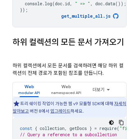
console
.
log
(
doc
.
id
,
" => "
,
doc
.
data
());
});
get_multiple_all
.
js
하위 컬렉션의 모든 문서 가져오기
하위 컬렉션에서 모든 문서를 검색하려면 해당 하위 컬
렉션의 전체 경로가 포함된 참조를 만듭니다.
Web
Web
더보기
트리 쉐이킹 작업이 가능한 웹 v9 모듈형 SDK에 대해
자세히
알아보고
버전 8에서
업그레이드
하세요.
const
{
collection
,
getDocs
}
=
require
(
"fireba
// Query a reference to a subcollection