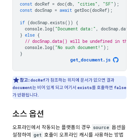
const
docRef
=
doc
(
db
,
"cities"
,
"SF"
);
const
docSnap
=
await
getDoc
(
docRef
);
if
(
docSnap
.
exists
())
{
console
.
log
(
"Document data:"
,
docSnap
.
data
())
}
else
{
// docSnap.data() will be undefined in this c
console
.
log
(
"No such document!"
);
}
get_document
.
js
참고:
가 참조하는 위치에 문서가 없으면 결과
docRef
는 비어 있게 되고 여기서
를 호출하면
document
exists
false
가 반환됩니다.
소스 옵션
오프라인에서 작동되는 플랫폼의 경우
source
옵션을
설정하여
get
호출이 오프라인 캐시를 사용하는 방법