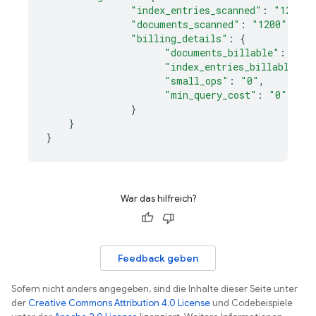
"index_entries_scanned"
:
"1200"
,
"documents_scanned"
:
"1200"
"billing_details"
:
{
"documents_billable"
:
"120
"index_entries_billable"
:
"small_ops"
:
"0"
,
"min_query_cost"
:
"0"
,
}
}
}
War das hilfreich?
Feedback geben
Sofern nicht anders angegeben, sind die Inhalte dieser Seite unter
der
Creative Commons Attribution 4.0 License
und Codebeispiele