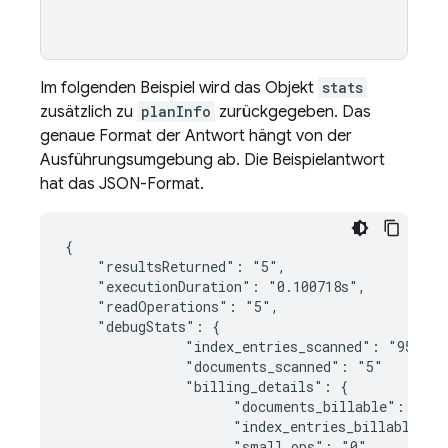
Im folgenden Beispiel wird das Objekt
stats
zusätzlich zu
planInfo
zurückgegeben. Das
genaue Format der Antwort hängt von der
Ausführungsumgebung ab. Die Beispielantwort
hat das JSON-Format.
{

    "resultsReturned": "5",

    "executionDuration": "0.100718s",

    "readOperations": "5",

    "debugStats": {

               "index_entries_scanned": "95000",
               "documents_scanned": "5"

               "billing_details": {

                     "documents_billable": "5",

                     "index_entries_billable": "
                     "small_ops": "0",
