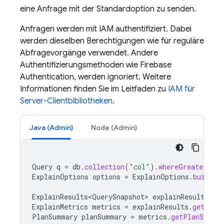
eine Anfrage mit der Standardoption zu senden.
Anfragen werden mit IAM authentifiziert. Dabei
werden dieselben Berechtigungen wie für reguläre
Abfragevorgänge verwendet. Andere
Authentifizierungsmethoden wie
Firebase
Authentication
, werden ignoriert. Weitere
Informationen finden Sie im Leitfaden zu
IAM für
Server-Clientbibliotheken
.
Java (Admin)
Node (Admin)
Query
q
=
db
.
collection
(
"col"
).
whereGreaterThan
ExplainOptions
options
=
ExplainOptions
.
builder
ExplainResults<QuerySnapshot>
explainResults
=
ExplainMetrics
metrics
=
explainResults
.
getMetr
PlanSummary
planSummary
=
metrics
.
getPlanSumma