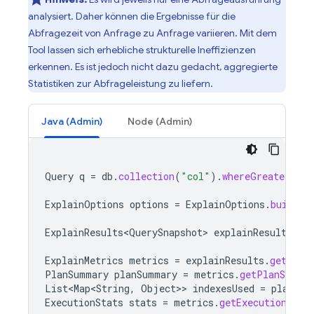
analysiert. Daher können die Ergebnisse für die
Abfragezeit von Anfrage zu Anfrage variieren. Mit dem
Tool lassen sich erhebliche strukturelle Ineffizienzen
erkennen. Es ist jedoch nicht dazu gedacht, aggregierte
Statistiken zur Abfrageleistung zu liefern.
Java (Admin)
Node (Admin)
Query
q
=
db
.
collection
(
"col"
).
whereGreaterThan
ExplainOptions
options
=
ExplainOptions
.
builder
ExplainResults<QuerySnapshot>
explainResults
=
ExplainMetrics
metrics
=
explainResults
.
getMetr
PlanSummary
planSummary
=
metrics
.
getPlanSumma
List<Map<String
,
Object
>>
indexesUsed
=
planSum
ExecutionStats
stats
=
metrics
.
getExecutionStat