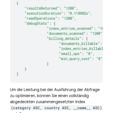
{
"resultsReturned"
:
"1200"
,
"executionDuration"
:
"0.118882s"
,
"readOperations"
:
"1200"
,
"debugStats"
:
{
"index_entries_scanned"
:
"16500"
"documents_scanned"
:
"1200"
"billing_details"
:
{
"documents_billable"
:
"120
"index_entries_billable"
:
"small_ops"
:
"0"
,
"min_query_cost"
:
"0"
,
}
}
}
Um die Leistung bei der Ausführung der Abfrage
zu optimieren, können Sie einen vollständig
abgedeckten zusammengesetzten Index
(category ASC, country ASC, __name__ ASC)