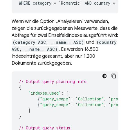
WHERE category = 'Romantic' AND country = 'USA'
Wenn wir die Option „Analysieren“ verwenden,
zeigen die zurückgegebenen Messwerte, dass die
Abfrage für zwei Einzelfeldindexe ausgeführt wird:
(category ASC, __name__ ASC)
und
(country
ASC, __name__ ASC)
. Es werden 16.500
Indexeinträge gescannt, aber nur 1.200
Dokumente zurückgegeben.
// Output query planning info
{
"indexes_used"
:
[
{
"query_scope"
:
"Collection"
,
"properti
{
"query_scope"
:
"Collection"
,
"properti
]
}
// Output query status