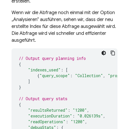
erstellen.
Wenn wir die Abfrage noch einmal mit der Option
„Analysieren“ ausführen, sehen wir, dass der neu
erstellte Index für diese Abfrage ausgewählt wird.
Die Abfrage wird viel schneller und effizienter
ausgeführt.
// Output query planning info
{
"indexes_used"
:
[
{
"query_scope"
:
"Collection"
,
"properti
]
}
// Output query stats
{
"resultsReturned"
:
"1200"
,
"executionDuration"
:
"0.026139s"
,
"readOperations"
:
"1200"
,
"debugStats"
:
{