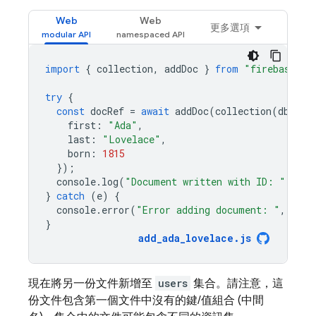
Web
Web
更多選項
import
{
collection
,
addDoc
}
from
"firebase/fi
try
{
const
docRef
=
await
addDoc
(
collection
(
db
,
"u
first
:
"Ada"
,
last
:
"Lovelace"
,
born
:
1815
});
console
.
log
(
"Document written with ID: "
,
doc
}
catch
(
e
)
{
console
.
error
(
"Error adding document: "
,
e
);
}
add_ada_lovelace
.
js
現在將另一份文件新增至
users
集合。請注意，這
份文件包含第一個文件中沒有的鍵/值組合 (中間