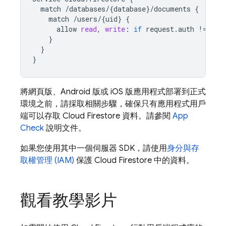
match
/
databases
/
{
database
}
/
documents
{
match
/
users
/
{
uid
}
{
allow
read
,
write
:
if
request
.
auth
!
=
nul
}
}
}
將網頁版、Android 版或 iOS 版應用程式部署到正式
環境之前，請採取相關步驟，確保只有應用程式用戶
端可以存取
Cloud Firestore
資料。請參閱
App
Check
說明文件。
如果您使用其中一個伺服器 SDK，請使用
身分與存
取權管理 (IAM)
保護
Cloud Firestore
中的資料。
觀看教學影片