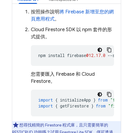
按照操作說明
將 Firebase 新增至您的網
頁應用程式
。
Cloud Firestore
SDK 以 npm 套件的形
式提供。
npm
install
firebase
@12.17.0
--
save
您需要匯入 Firebase 和
Cloud
Firestore
。
import
{
initializeApp
}
from
"firebase
import
{
getFirestore
}
from
"firebase/
想尋找精簡的 Firestore 程式庫，且只需要簡單的
REST/CRUD 功能嗎？試用
Firestore Lite SDK
，僅可透過