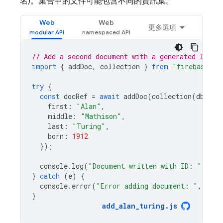
名)。集合中的文件可能包含不同的資訊集。
Web
Web
更多選項
// Add a second document with a generated ID.
import
{
addDoc
,
collection
}
from
"firebase/fi
try
{
const
docRef
=
await
addDoc
(
collection
(
db
,
"u
first
:
"Alan"
,
middle
:
"Mathison"
,
last
:
"Turing"
,
born
:
1912
});
console
.
log
(
"Document written with ID: "
,
doc
}
catch
(
e
)
{
console
.
error
(
"Error adding document: "
,
e
);
}
add_alan_turing
.
js