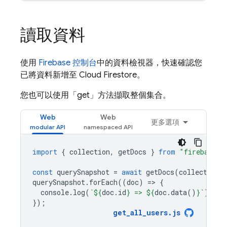
讀取資料
使用
Firebase 控制台
中的資料檢視器，快速確認您
已將資料新增至
Cloud Firestore
。
您也可以使用「get」方法擷取整個集合。
Web
Web
更多選項
import
{
collection
,
getDocs
}
from
"firebase/f
const
querySnapshot
=
await
getDocs
(
collection
(
querySnapshot
.
forEach
((
doc
)
=
>
{
console
.
log
(
`
${
doc
.
id
}
 => 
${
doc
.
data
()
}
`
);
});
get_all_users
.
js