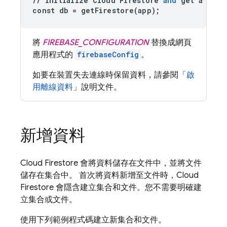
//
Initialize
Cloud
Firestore
and
get
a
refe
const
db
=
getFirestore
(
app
);
將
FIREBASE_CONFIGURATION
替換成網頁
應用程式的
firebaseConfig
。
如要在裝置失去連線時保留資料，請參閱「
啟
用離線資料
」說明文件。
新增資料
Cloud Firestore
會將資料儲存在文件中，並將文件
儲存在集合中。 首次將資料新增至文件時，
Cloud
Firestore
會隱含建立集合和文件。您不需要明確建
立集合或文件。
使用下列範例程式碼建立新集合和文件。