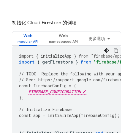
初始化
Cloud Firestore
的例項：
Web
Web
更多選項
import
{
initializeApp
}
from
"firebase/app"
;
import
{
getFirestore
}
from
"firebase/fires
//
TODO
:
Replace
the
following
with
your
app
's 
//
See
:
https
:
//
support
.
google
.
com
/
firebase
/
ans
const
firebaseConfig
=
{
FIREBASE_CONFIGURATION
};
//
Initialize
Firebase
const
app
=
initializeApp
(
firebaseConfig
);