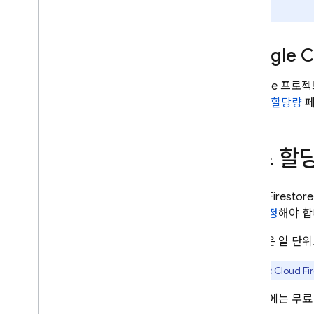
다.
쿼리 성능 설명
Query Explain 보고서 참조
Google C
Cloud Firestore 청구 이해
약정 사용 할인
Firebase 프
Cloud Firestore 비용 예시
Engine
할당량
페
스토리지 크기 계산 이해
모니터링 및 문제해결
백업 및 PITR
무료 할
기술 및 권장사항
Cloud Firestore 통합
Cloud Firestore
API 및 SDK 참조
사용 설정
해야 합
샘플
할당량은 일 단위
Enterprise 버전
Enterprise 버전 모드 개요
중요:
Cloud Fi
핵심 및 파이프라인 작업을 포함하는
Native 모드
다음 표에는 무료
Mongo
DB 호환성을 갖춘 Firestore