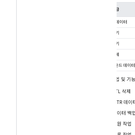
무료 등급
Realtime Database
저장된 데이터
Storage
문서 읽기
보안 규칙
문서 쓰기
문서 삭제
App Hosting
아웃바운드 데이터
Hosting
다음 작업 및 기
Cloud Functions
TTL 삭제
PITR 데이
Extensions
데이터 백
Firebase ML
복원 작업
관련 제품