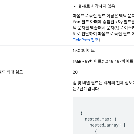
0-9
로 시작하지 않음
따옴표로 묶인 필드 이름은 백틱 문자
foo
x&y
필드 아래에 중첩된
필드를
\
틱 문자를 백슬래시 문자(
)로 이스
체로 전달하여 따옴표로 묶인 필드 
FieldPath 참조
).
기
1,500바이트
1MiB - 89바이트(1,048,487바이트
필드 최대 심도
20
맵 및 배열 필드는 객체의 전체 심도
는 3단계입니다.
{

  nested_map: {       
    nested_array: [    
      {
