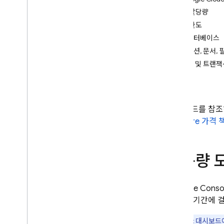
App Check
무료 할당량
표준 한도
SQL Connect
데이터베이스
컬렉션, 문서, 
Cloud Firestore
쓰기 및 트랜잭
소개
색인
Cloud Firestore 버전
표준 버전
이 가이드를 참
Discover
Firestore
가격 
핵심 작업 시작하기
데이터베이스 관리
사용량 
데이터 관리
데이터 보안 및 유효성 검사
솔루션
Firebase
Cons
사용량
,
한도
,
가격 책정
여 여러 기간에 
사용량 및 한도
참고:
대시보드에
사용량 모니터링