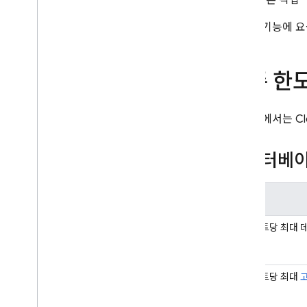
클론 작업
Cloud Messaging
이러한 기능에 요
Remote Config
표준 한
다음 표에서는
Cl
데이터베
한도
프로젝트당 최대 
프로젝트당 최대
고
스
수