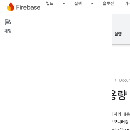
빌드
실행
솔루션
가
Documentation
Firestore
채팅
개요
기본사항
AI
빌드
실행
개요
Firebase
Docum
에뮬레이터 도구 모음
사용량 
Authentication
이 페이지의 내
전화번호 확인
사용량 모니터링
Google Clo