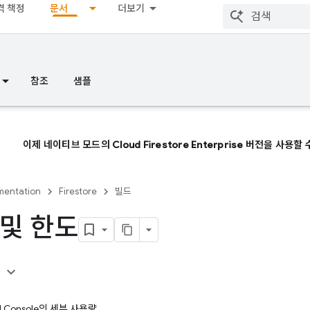
격 책정
문서
더보기
참조
샘플
이제 네이티브 모드의 Cloud Firestore Enterprise 버전을 사용할
entation
Firestore
빌드
및 한도
용
ud Console의 세부 사용량