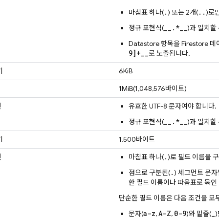
.
..
마침표 하나(
) 또는 2개(
)로
__.*__
정규 표현식(
)과 일치할
Datastore 항목을 Firesto
9]+__
로 노출됩니다.
기
6KiB
1MiB(1,048,576바이트)
건
유효한 UTF-8 문자여야 합니다.
__.*__
정규 표현식(
)과 일치할
기
1,500바이트
.
건
마침표 하나(
)로 필드 이름을 
.
점으로 구분된(
) 세그먼트 문자
한 필드 이름이나 따옴표로 묶인
단순한 필드 이름은 다음 조건을 모
a-z
A-Z
0-9
_
문자(
,
,
)와 밑줄(