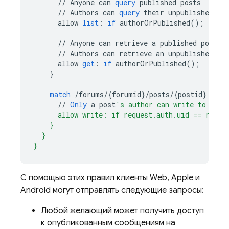
//
Anyone
can
query
published
posts
//
Authors
can
query
their
unpublished
po
allow
list
:
if
authorOrPublished
();
//
Anyone
can
retrieve
a
published
post
//
Authors
can
retrieve
an
unpublished
po
allow
get
:
if
authorOrPublished
();
}
match
/
forums
/
{
forumid
}
/
posts
/
{
postid
}
{
//
Only
a
post
's author can write to a po
      allow write: if request.auth.uid == resou
    }
  }
}
С помощью этих правил клиенты Web, Apple и
Android могут отправлять следующие запросы:
Любой желающий может получить доступ
к опубликованным сообщениям на