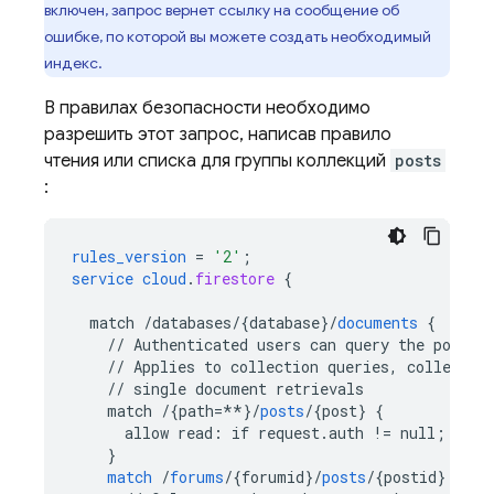
включен, запрос вернет ссылку на сообщение об
ошибке, по которой вы можете создать необходимый
индекс.
В правилах безопасности необходимо
разрешить этот запрос, написав правило
чтения или списка для группы коллекций
posts
:
rules_version
=
'2'
;
service
cloud
.
firestore
{
match
/databases/{database
}
/
documents
{
//
Authenticated
users
can
query
the
posts
//
Applies
to
collection
queries,
collectio
//
single
document
retrievals
match
/{path=**
}
/
posts
/
{
post
}
{
allow
read
:
if
request
.
auth
!=
null
;
}
match
/
forums
/
{
forumid
}
/
posts
/
{
postid
}
{