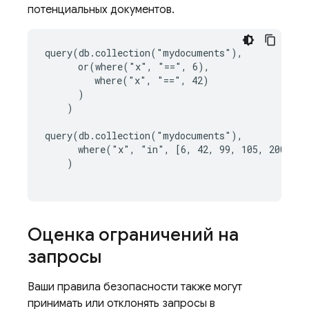
потенциальных документов.
query(db.collection("mydocuments"),

      or(where("x", "==", 6),

         where("x", "==", 42)

      )

    )

query(db.collection("mydocuments"),

      where("x", "in", [6, 42, 99, 105, 200])

    )

Оценка ограничений на
запросы
Ваши правила безопасности также могут
принимать или отклонять запросы в