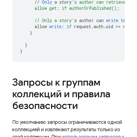
//
Only
a
story
's author can retrieve an 
      allow get: if authorOrPublished();
      // Only a story'
s
author
can
write
to
a
s
allow
write
:
if
request
.
auth
.
uid
==
resou
}
}
}
Запросы к группам
коллекций и правила
безопасности
По умолчанию запросы ограничиваются одной
коллекцией и извлекают результаты только из
этой коллекции. При
использовании запросов к