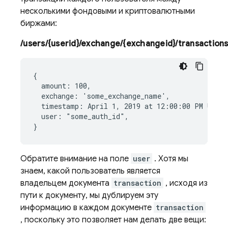
несколькими фондовыми и криптовалютными
биржами:
/users/{userid}/exchange/{exchangeid}/transactions
{

  amount: 100,

  exchange: 'some_exchange_name',

  timestamp: April 1, 2019 at 12:00:00 PM UTC-7
  user: "some_auth_id",

Обратите внимание на поле
user
. Хотя мы
знаем, какой пользователь является
владельцем документа
transaction
, исходя из
пути к документу, мы дублируем эту
информацию в каждом документе
transaction
, поскольку это позволяет нам делать две вещи: