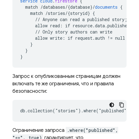
service
cloud
.
firestore
{
match
/databases/{database
}
/
documents
{
match
/stories/{storyid
}
{
//
Anyone
can
read
a
published
story
;
onl
allow
read
:
if
resource
.
data
.
published
==
//
Only
story
authors
can
write
allow
write
:
if
request
.
auth
!=
null
 && 
r
}
}
}
Запрос к опубликованным страницам должен
включать те же ограничения, что и правила
безопасности:
Ограничение запроса
.where("published",
"==", true)
гарантирует, что