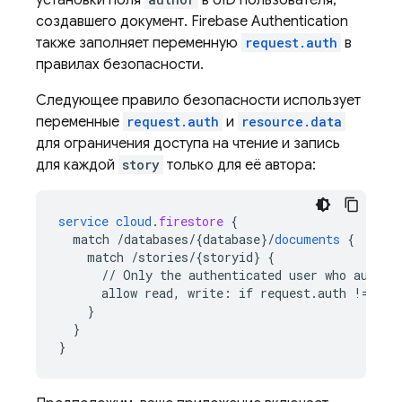
установки поля
в UID пользователя,
создавшего документ. Firebase Authentication
также заполняет переменную
request.auth
в
правилах безопасности.
Следующее правило безопасности использует
переменные
request.auth
и
resource.data
для ограничения доступа на чтение и запись
для каждой
story
только для её автора:
service
cloud
.
firestore
{
match
/databases/{database
}
/
documents
{
match
/stories/{storyid
}
{
//
Only
the
authenticated
user
who
author
allow
read,
write
:
if
request
.
auth
!=
nul
}
}
}