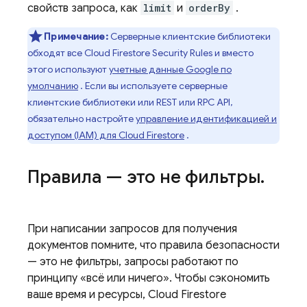
свойств запроса, как
limit
и
orderBy
.
Примечание:
Серверные клиентские библиотеки
обходят все
Cloud Firestore
Security Rules
и вместо
этого используют
учетные данные Google по
умолчанию
. Если вы используете серверные
клиентские библиотеки или REST или RPC API,
обязательно настройте
управление идентификацией и
доступом (IAM) для
Cloud Firestore
.
Правила — это не фильтры
.
При написании запросов для получения
документов помните, что правила безопасности
— это не фильтры, запросы работают по
принципу «всё или ничего». Чтобы сэкономить
ваше время и ресурсы,
Cloud Firestore