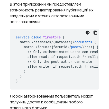
В этом приложении мы предоставляем
возможность редактирования публикаций их
владельцами и чтения авторизованными
пользователями:
service
cloud
.
firestore
{
match
/databases/{database
}
/
documents
{
match
/forums/{forumid
}
/
posts
/
{
post
}
{
//
Only
authenticated
users
can
read
allow
read
:
if
request
.
auth
!=
null
;
//
Only
the
post
author
can
write
allow
write
:
if
request
.
auth
!=
null
 && 
r
}
}
}
Любой авторизованный пользователь может
получить доступ к сообщениям любого
отдельного форума: