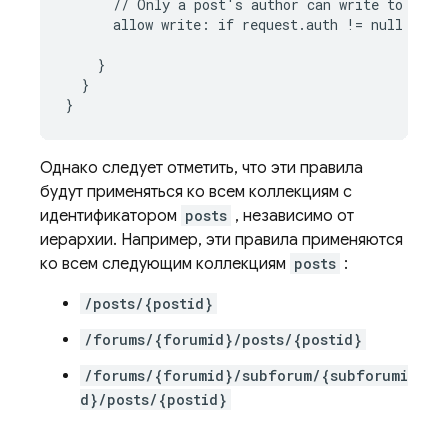
//
Only
a
post's
author
can
write
to
a
po
allow
write
:
if
request
.
auth
!=
null
 && 
r
}
}
}
Однако следует отметить, что эти правила
будут применяться ко всем коллекциям с
идентификатором
posts
, независимо от
иерархии. Например, эти правила применяются
ко всем следующим коллекциям
posts
:
/posts/{postid}
/forums/{forumid}/posts/{postid}
/forums/{forumid}/subforum/{subforumi
d}/posts/{postid}