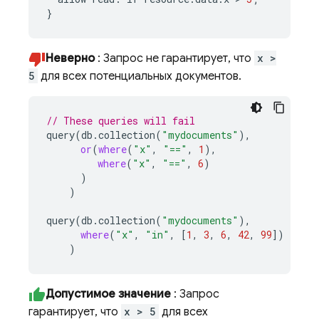
}
Неверно
: Запрос не гарантирует, что
x >
5
для всех потенциальных документов.
// These queries will fail
query
(
db
.
collection
(
"mydocuments"
),
or
(
where
(
"x"
,
"=="
,
1
),
where
(
"x"
,
"=="
,
6
)
)
)
query
(
db
.
collection
(
"mydocuments"
),
where
(
"x"
,
"in"
,
[
1
,
3
,
6
,
42
,
99
])
)
Допустимое значение
: Запрос
гарантирует, что
x > 5
для всех