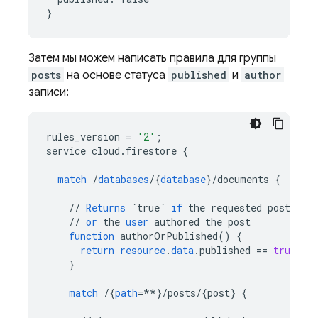
Затем мы можем написать правила для группы
posts
на основе статуса
published
и
author
записи:
rules_version
=
'2'
;
service
cloud
.
firestore
{
match
/
databases
/
{
database
}
/
documents
{
//
Returns
`true`
if
the
requested
post
is
//
or
the
user
authored
the
post
function
authorOrPublished
()
{
return
resource
.
data
.
published
==
true
||
}
match
/
{
path
=**
}
/
posts
/
{
post
}
{