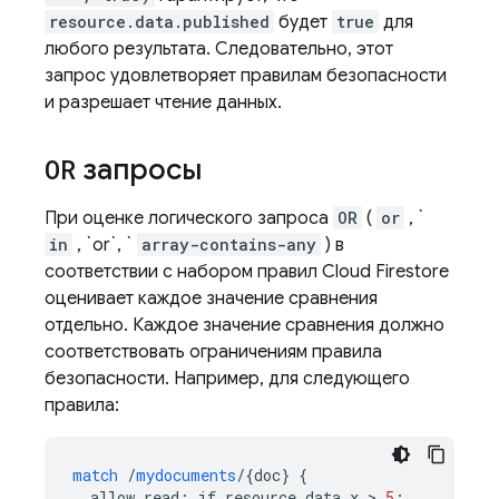
resource.data.published
будет
true
для
любого результата. Следовательно, этот
запрос удовлетворяет правилам безопасности
и разрешает чтение данных.
OR
запросы
При оценке логического запроса
OR
(
or
, `
in
, `or`, `
array-contains-any
) в
соответствии с набором правил
Cloud Firestore
оценивает каждое значение сравнения
отдельно. Каждое значение сравнения должно
соответствовать ограничениям правила
безопасности. Например, для следующего
правила:
match
/
mydocuments
/
{
doc
}
{
allow
read
:
if
resource
.
data
.
x
 > 
5
;