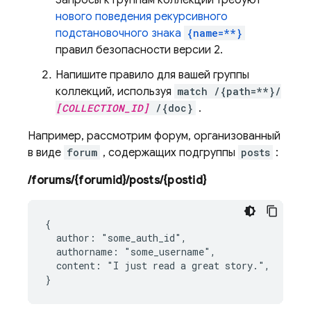
нового поведения рекурсивного
подстановочного знака
{name=**}
правил безопасности версии 2.
Напишите правило для вашей группы
коллекций, используя
match /{path=**}/
[COLLECTION_ID]
/{doc}
.
Например, рассмотрим форум, организованный
в виде
forum
, содержащих подгруппы
posts
:
/forums/{forumid}/posts/{postid}
{

  author: "some_auth_id",

  authorname: "some_username",

  content: "I just read a great story.",
