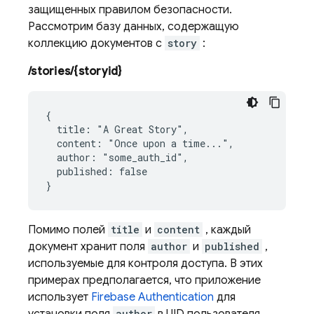
защищенных правилом безопасности.
Рассмотрим базу данных, содержащую
коллекцию документов с
story
:
/stories/{storyid}
{

  title: "A Great Story",

  content: "Once upon a time...",

  author: "some_auth_id",

  published: false

Помимо полей
title
и
content
, каждый
документ хранит поля
author
и
published
,
используемые для контроля доступа. В этих
примерах предполагается, что приложение
использует
Firebase Authentication
для
author