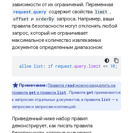
зависимости от их ограничений. Переменная
request.query
содержит свойства
limit
,
offset
и
orderBy
запроса. Например, ваши
правила безопасности могут отклонять любой
запрос, который не ограничивает
максимальное количество извлекаемых
документов определенным диапазоном:
allow
list
:
if
request
.
query
.
limit
<
=
10
;
Примечание:
Правила
можно разделить на
read
правила
и правила
. Правила
применяются
get
list
get
к запросам отдельных документов, а правила
— к
list
запросам и запросам коллекций.
Приведенный ниже набор правил
демонстрирует, как писать правила
безопасности, которые оценивают