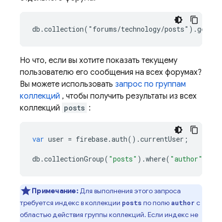
Но что, если вы хотите показать текущему
пользователю его сообщения на всех форумах?
Вы можете использовать
запрос по группам
коллекций
, чтобы получить результаты из всех
коллекций
posts
:
var
user
=
firebase
.
auth
()
.
currentUser
;
db
.
collectionGroup
(
"posts"
)
.
where
(
"author"
,
"=
Примечание:
Для выполнения этого запроса
требуется индекс в коллекции
по полю
с
posts
author
областью действия группы коллекций. Если индекс не