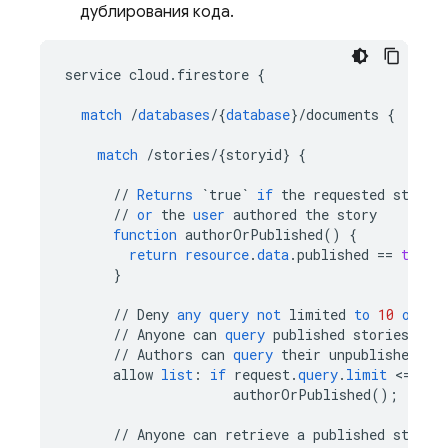
дублирования кода.
service
cloud
.
firestore
{
match
/
databases
/
{
database
}
/
documents
{
match
/
stories
/
{
storyid
}
{
//
Returns
`true`
if
the
requested
story
//
or
the
user
authored
the
story
function
authorOrPublished
()
{
return
resource
.
data
.
published
==
true
}
//
Deny
any
query
not
limited
to
10
or
fe
//
Anyone
can
query
published
stories
//
Authors
can
query
their
unpublished
st
allow
list
:
if
request
.
query
.
limit
<
=
10
authorOrPublished
();
//
Anyone
can
retrieve
a
published
story