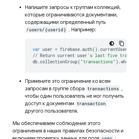
Напишите запросы к группам коллекций,
которые ограничиваются документами,
содержащими определенный путь
/users/{userid}
. Например:
var
user
=
firebase
.
auth
()
.
currentUser
;
//
Return
current
user
's last five transac
db
.
collectionGroup
(
"transactions"
)
.
where
(
"
Примените это ограничение ко всем
запросам в группе сбора
transactions
,
чтобы один пользователь не мог получить
доступ к документам
transaction
другого пользователя.
Мы обеспечиваем соблюдение этого
ограничения в наших правилах безопасности и
включаем проверку данных для поля
user
: