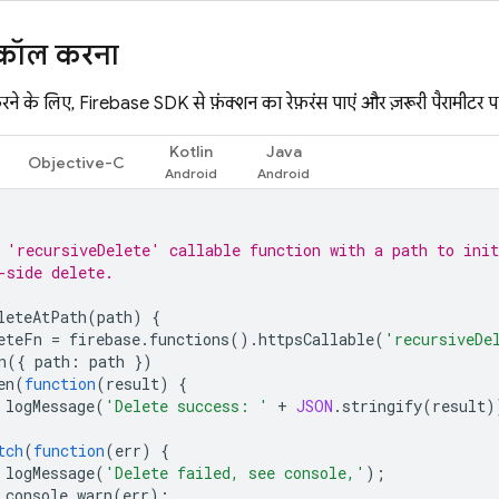
े कॉल करना
े के लिए, Firebase SDK से फ़ंक्शन का रेफ़रंस पाएं और ज़रूरी पैरामीटर पा
Kotlin
Java
Objective-C
 'recursiveDelete' callable function with a path to init
-side delete.
leteAtPath
(
path
)
{
eteFn
=
firebase
.
functions
().
httpsCallable
(
'recursiveDe
n
({
path
:
path
})
en
(
function
(
result
)
{
logMessage
(
'Delete success: '
+
JSON
.
stringify
(
result
)
tch
(
function
(
err
)
{
logMessage
(
'Delete failed, see console,'
);
console
.
warn
(
err
);