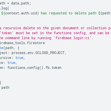
ath
=
data
.
path
;
.
log
(
 
${
context
.
auth
.
uid
}
 has requested to delete path 
${
path
a recursive delete on the given document or collection p
'token' must be set in the functions config, and can be
he command line by running 'firebase login:ci'.
irebase_tools
.
firestore
te
(
path
,
{
ject
:
process
.
env
.
GCLOUD_PROJECT
,
ursive
:
true
,
ce
:
true
,
en
:
functions
.
config
().
fb
.
token
{
path