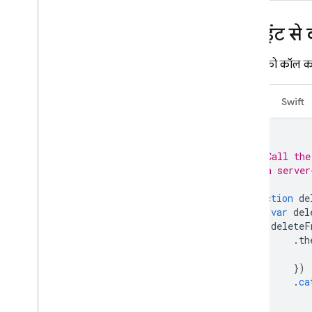
क्लाइंट स
फ़ंक्शन को कॉल करन
वेब
Swift
/**
 * Call the
 * a server
 */
function
de
var
del
deleteF
.
th
})
.
ca