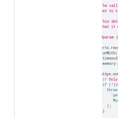
 * 
Mongo
DB के साथ काम करने वाला
 * The call
Firestore
 * set to t
 * 
 * This del
Realtime Database
 * that it 
 * 
Storage
 * @param {
 */
exports
.
rec
सुरक्षा के नियम
.
runWith
(
timeout
App Hosting
memory
:
})
.
https
.
on
Hosting
// Only
if
(
!
(
c
Cloud Functions
throw
'pe
'Mu
Extensions
);
}
Firebase ML