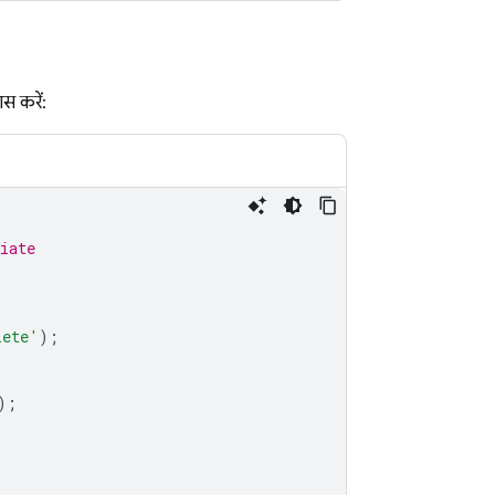
स करें:
iate
lete'
);
);