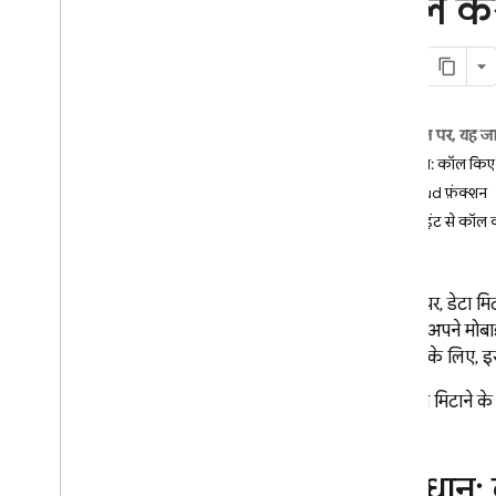
कॉल करन
App Check
SQL Connect
Cloud Firestore
इस पेज पर, यह ज
शुरुआती जानकारी
समाधान: कॉल किए ज
Cloud Firestore के वर्शन
Cloud फ़ंक्शन
क्लाइंट से कॉल
स्टैंडर्ड एडिशन
सीमाएं
डिस्कवर
बुनियादी कार्रवाइयों का इस्तेमाल शुरू
इस पेज पर, डेटा म
करना
बाद, इसे अपने मोब
डेटाबेस मैनेज करना
उदाहरण के लिए, इस
डेटा मैनेज करना
डेटा को सुरक्षित रखना और उसकी पुष्टि
कलेक्शन मिटाने के अ
करना
समाधान
खास जानकारी
समाधान: 