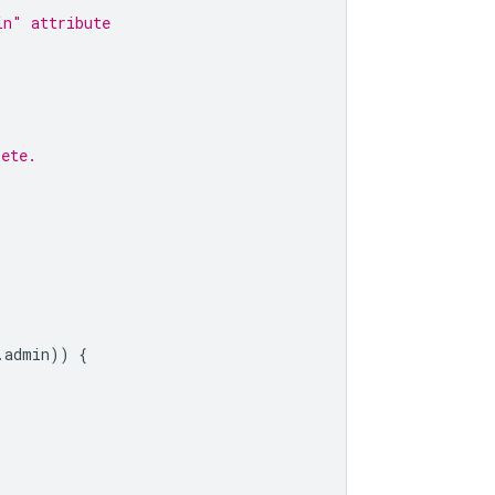
in" attribute
lete.
.
admin
))
{