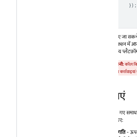
});
}
कॉल किए जा सकने व
रिमोट फ़ंक्शन में
किसी अन्य प्लैटफ़ॉ
चेतावनी:
कॉल किए
संवेदनशील कार्रवाइयां
सीमाएं
ऊपर दिए गए समाधान
होना चाहिए:
संगति
- ऊपर