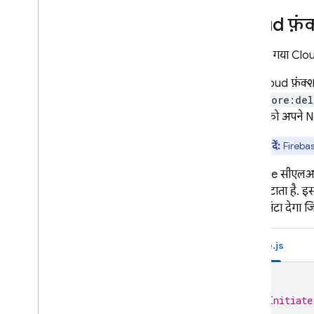
डेटा मिटाना
Cloud फ़ं
डेटा एक्सपोर्ट शेड्यूल करना
शेयर किए गए टाइमस्टैंप
यहां दिया गया Clou
भौगोलिक क्वेरी
सीडीएन से बंडल किया गया Firestore
अपने Cloud फ़ंक्श
कॉन्टेंट दिखाएं
firestore:del
इस्तेमाल
,
सीमाएं
,
और कीमत
फ़ंक्शन को अपने No
निगरानी करना और समस्या हल करना
ध्यान दें:
Firebase
बैकअप और पॉइंट-इन-टाइम रिकवरी
तकनीक और सबसे सही तरीके
Firebase सीएल
Cloud Firestore के इंटिग्रेशन
करके मिटाता है. इस
एपीआई और एसडीके का रेफ़रंस
ढूंढकर मिटा देगा ज
सैंपल
Node.js
Enterprise वर्शन
Enterprise वर्शन के मोड के बारे में खास
जानकारी
/**
कोर और पाइपलाइन ऑपरेशन के साथ
 * Initiate
नेटिव मोड