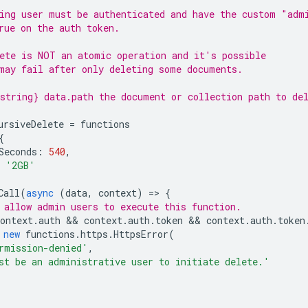
ing user must be authenticated and have the custom "adm
rue on the auth token.
ete is NOT an atomic operation and it's possible
may fail after only deleting some documents.
string} data.path the document or collection path to de
ursiveDelete
=
functions
{
Seconds
:
540
,
'2GB'
Call
(
async
(
data
,
context
)
=
>
{
 allow admin users to execute this function.
ontext
.
auth
 && 
context
.
auth
.
token
 && 
context
.
auth
.
token
new
functions
.
https
.
HttpsError
(
rmission-denied'
,
st be an administrative user to initiate delete.'