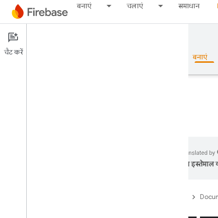
बनाएं
चलाएं
समाधान
Documentation
Firestore
चैट करें
खास जानकारी
बुनियादी जानकारी
AI
बनाएं
खास जानकारी
Emulator Suite
का इस्तेमाल क
Authentication
Firebase
Docum
फ़ोन नंबर की पुष्टि करें