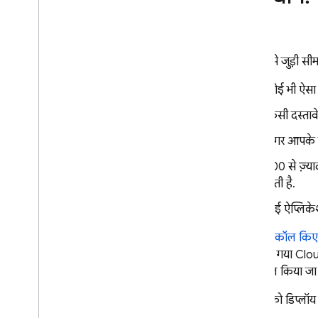
Firebase एक्सटेंशन का इस्तेमाल
करने वाले समाधान
Big
Query के साथ इंटिग्रेट करना
संसाधन से जुड़ी सी
मीडिया की वैल्यू बढ़ाएं
निर्देशों के हिसाब से लागू करने की
कोई भी ऐसा
सुविधा का इस्तेमाल करने वाले
समाधान
किसी दस्तावे
जनरेटिव एआई की सुविधाएं डेवलप
अगर आपके दस
करना
Firestore Lite वेब SDK
500 से ज़्य
लिखने के समय का एग्रीगेशन
होती है.
डिस्ट्रिब्यूट किए गए काउंटर
कई ऐप्लिकेशन
मौजूदगी बनाएं
हालांकि,
कॉल किए 
उपयोगकर्ताओं और ग्रुप के लिए डेटा का
सुरक्षित ऐक्सेस
यहां दिया गया Clo
सुरक्षित करने वाली ऐसी 'की' जिनका
सीधे कॉल किया जा 
मैनेजमेंट ग्राहक करता है (CMEK) की
मदद से डेटा को सुरक्षित करना
फ़ंक्शन को डिप्लॉ
कॉल करने लायक Cloud फ़ंक्शन से