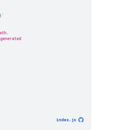
}
`
ath.
 generated
index
.
js