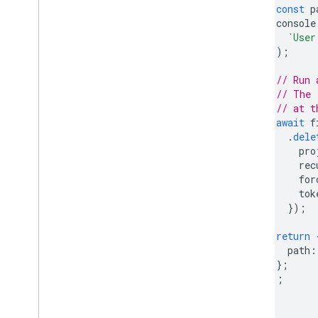
const
p
मिलते-जुलते प्रॉडक्ट
console
`User
Cloud Messaging
);
Remote Config
// Run 
// The 
// at t
await
f
.
dele
pro
rec
for
tok
});
return
path
:
};
});