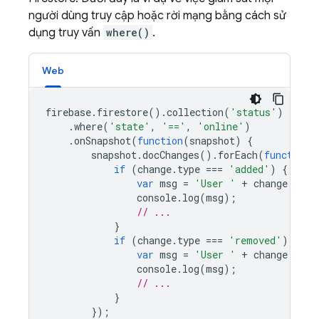
người dùng truy cập hoặc rời mạng bằng cách sử
dụng truy vấn
where()
.
Web
firebase
.
firestore
().
collection
(
'status'
)
.
where
(
'state'
,
'=='
,
'online'
)
.
onSnapshot
(
function
(
snapshot
)
{
snapshot
.
docChanges
().
forEach
(
function
(
if
(
change
.
type
===
'added'
)
{
var
msg
=
'User '
+
change
.
doc
.
console
.
log
(
msg
);
// ...
}
if
(
change
.
type
===
'removed'
)
{
var
msg
=
'User '
+
change
.
doc
.
console
.
log
(
msg
);
// ...
}
});