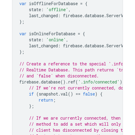
var
isOfflineForDatabase
=
{
state
:
'offline'
,
last_changed
:
firebase
.
database
.
ServerValue
};
var
isOnlineForDatabase
=
{
state
:
'online'
,
last_changed
:
firebase
.
database
.
ServerValue
};
// Create a reference to the special '.info/con
// Realtime Database. This path returns `true` 
// and `false` when disconnected.
firebase
.
database
().
ref
(
'.info/connected'
).
on
(
'
// If we're not currently connected, don't 
if
(
snapshot
.
val
()
==
false
)
{
return
;
};
// If we are currently connected, then use 
// method to add a set which will only trig
// client has disconnected by closing the ap