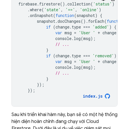
firebase
.
firestore
().
collection
(
'status'
)
.
where
(
'state'
,
'=='
,
'online'
)
.
onSnapshot
(
function
(
snapshot
)
{
snapshot
.
docChanges
().
forEach
(
function
(
if
(
change
.
type
===
'added'
)
{
var
msg
=
'User '
+
change
.
doc
.
console
.
log
(
msg
);
// ...
}
if
(
change
.
type
===
'removed'
)
{
var
msg
=
'User '
+
change
.
doc
.
console
.
log
(
msg
);
// ...
}
});
});
index
.
js
Sau khi triển khai hàm này, bạn sẽ có một hệ thống
hiện diện hoàn chỉnh đang chạy với
Cloud
Firestore
. Dưới đây là ví dụ về việc giám sát mọi