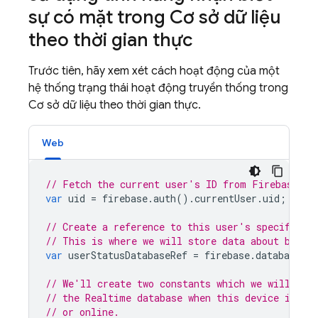
sự có mặt trong Cơ sở dữ liệu
theo thời gian thực
Trước tiên, hãy xem xét cách hoạt động của một
hệ thống trạng thái hoạt động truyền thống trong
Cơ sở dữ liệu theo thời gian thực.
Web
// Fetch the current user's ID from Firebase Au
var
uid
=
firebase
.
auth
().
currentUser
.
uid
;
// Create a reference to this user's specific s
// This is where we will store data about being
var
userStatusDatabaseRef
=
firebase
.
database
()
// We'll create two constants which we will wri
// the Realtime database when this device is of
// or online.