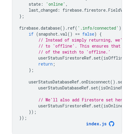
state
:
'online'
,
last_changed
:
firebase
.
firestore
.
FieldValue
};
firebase
.
database
().
ref
(
'.info/connected'
).
on
(
'
if
(
snapshot
.
val
()
==
false
)
{
// Instead of simply returning, we'll a
// to 'offline'. This ensures that our 
// of the switch to 'offline.'
userStatusFirestoreRef
.
set
(
isOfflineFor
return
;
};
userStatusDatabaseRef
.
onDisconnect
().
set
(
is
userStatusDatabaseRef
.
set
(
isOnlineForDa
// We'll also add Firestore set here fo
userStatusFirestoreRef
.
set
(
isOnlineForF
});
});
index
.
js