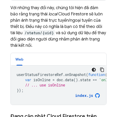
Với những thay đổi này, chúng tôi hiện đã đảm
bảo rằng trạng thái
local
Cloud Firestore
sẽ luôn
phản ánh trạng thái trực tuyến/ngoại tuyến của
thiết bị. Điều này có nghĩa là bạn có thể theo dõi
tài liệu
/status/{uid}
và sử dụng dữ liệu để thay
đổi giao diện người dùng nhằm phản ánh trạng
thái kết nối.
Web
userStatusFirestoreRef
.
onSnapshot
(
function
(
doc
)
var
isOnline
=
doc
.
data
().
state
==
'online'
// ... use isOnline
});
index
.
js
Đang cập nhật
Cloud Firestore
trên