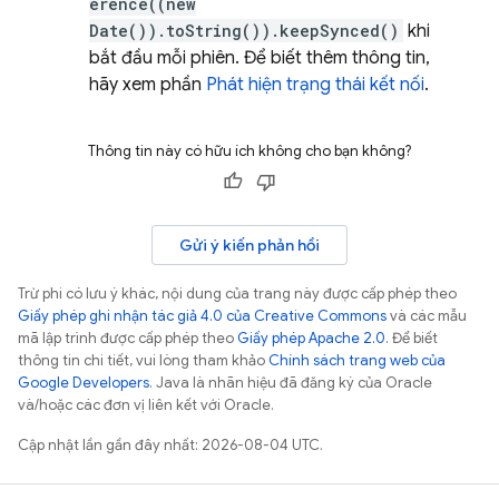
erence((new
Date()).toString()).keepSynced()
khi
bắt đầu mỗi phiên. Để biết thêm thông tin,
hãy xem phần
Phát hiện trạng thái kết nối
.
Thông tin này có hữu ích không cho bạn không?
Gửi ý kiến phản hồi
Trừ phi có lưu ý khác, nội dung của trang này được cấp phép theo
Giấy phép ghi nhận tác giả 4.0 của Creative Commons
và các mẫu
mã lập trình được cấp phép theo
Giấy phép Apache 2.0
. Để biết
thông tin chi tiết, vui lòng tham khảo
Chính sách trang web của
Google Developers
. Java là nhãn hiệu đã đăng ký của Oracle
và/hoặc các đơn vị liên kết với Oracle.
Cập nhật lần gần đây nhất: 2026-08-04 UTC.