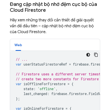
Đang cập nhật bộ nhớ đệm cục bộ của
Cloud Firestore
Hãy xem những thay đổi cần thiết để giải quyết
vấn đề đầu tiên – cập nhật bộ nhớ đệm cục bộ
của
Cloud Firestore
.
Web
// ...
var
userStatusFirestoreRef
=
firebase
.
firestore
// Firestore uses a different server timestamp 
// create two more constants for Firestore stat
var
isOfflineForFirestore
=
{
state
:
'offline'
,
last_changed
:
firebase
.
firestore
.
FieldValue
};
var
isOnlineForFirestore
=
{