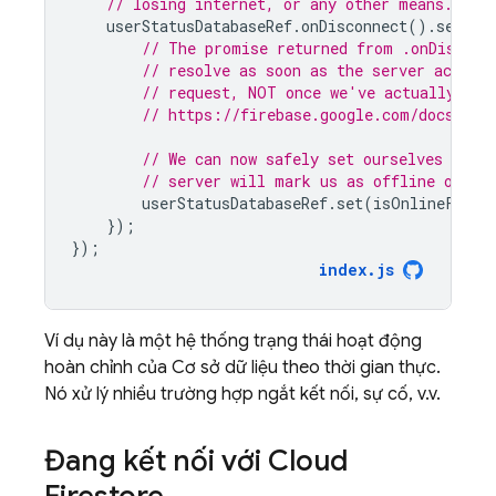
// losing internet, or any other means.
userStatusDatabaseRef
.
onDisconnect
().
set
(
is
// The promise returned from .onDisconn
// resolve as soon as the server acknow
// request, NOT once we've actually dis
// https://firebase.google.com/docs/ref
// We can now safely set ourselves as '
// server will mark us as offline once 
userStatusDatabaseRef
.
set
(
isOnlineForDa
});
});
index
.
js
Ví dụ này là một hệ thống trạng thái hoạt động
hoàn chỉnh của Cơ sở dữ liệu theo thời gian thực.
Nó xử lý nhiều trường hợp ngắt kết nối, sự cố, v.v.
Đang kết nối với
Cloud