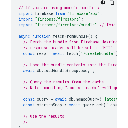
// If you are using module bundlers.
import
firebase
from
"firebase/app"
;
import
"firebase/firestore"
;
import
"firebase/firestore/bundle"
// This line
async
function
fetchFromBundle
()
{
// Fetch the bundle from Firebase Hosting, if
// response header will be set to 'HIT'
const
resp
=
await
fetch
(
'/createBundle'
);
// Load the bundle contents into the Firestor
await
db
.
loadBundle
(
resp
.
body
);
// Query the results from the cache
// Note: omitting "source: cache" will query 
const
query
=
await
db
.
namedQuery
(
'latest-sto
const
storiesSnap
=
await
query
.
get
({
source
:
// Use the results
// ...
}