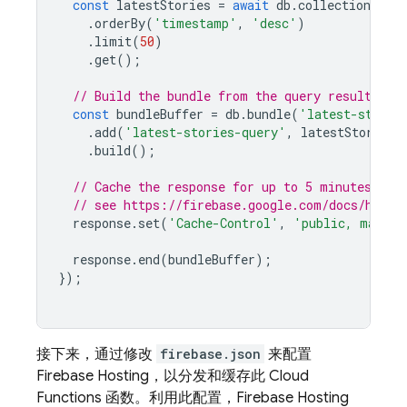
const
latestStories
=
await
db
.
collection
(
'st
.
orderBy
(
'timestamp'
,
'desc'
)
.
limit
(
50
)
.
get
();
// Build the bundle from the query results
const
bundleBuffer
=
db
.
bundle
(
'latest-storie
.
add
(
'latest-stories-query'
,
latestStories
)
.
build
();
// Cache the response for up to 5 minutes;
// see https://firebase.google.com/docs/hosti
response
.
set
(
'Cache-Control'
,
'public, max-ag
response
.
end
(
bundleBuffer
);
});
接下来，通过修改
firebase.json
来配置
Firebase Hosting，以分发和缓存此 Cloud
Functions 函数。利用此配置，
Firebase Hosting