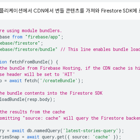
리케이션에서 CDN에서 번들 콘텐츠를 가져와 Firestore SDK에
re using module bundlers.
base
from
"firebase/app"
;
ebase/firestore"
;
ebase/firestore/bundle"
// This line enables bundle loa
ion
fetchFromBundle
()
{
the bundle from Firebase Hosting, if the CDN cache is h
se header will be set to 'HIT'
p
=
await
fetch
(
'/createBundle'
);
he bundle contents into the Firestore SDK
loadBundle
(
resp
.
body
);
the results from the cache
omitting "source: cache" will query the Firestore backe
ry
=
await
db
.
namedQuery
(
'latest-stories-query'
);
riesSnap
=
await
query
.
get
({
source
:
'cache'
});