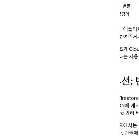
App Check
솔루션: 번들
예상 절감액
SQL Connect
대부분의 애플리케
Cloud Firestore
뉴스를 보여주거나
소개
이 콘텐츠가
Clou
Cloud Firestore 버전
러한 결과는 사용
표준 버전
Discover
솔루션: 
핵심 작업 시작하기
데이터베이스 관리
데이터 관리
Cloud Firestore
데이터 보안 및 유효성 검사
으며 CDN에 캐
Firestore
쿼리 비
솔루션
개요
이 가이드에서는
공합니다. 번들에
Firebase Extensions를 사용
하는 솔루션