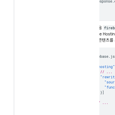
response
.
});
CDN에서 번들된 Firestore 콘텐
츠 제공
사용량
,
한도
,
가격 책정
모니터링 및 문제해결
그런 다음
fireb
백업 및 PITR
Firebase Hosti
기술 및 권장사항
거하여 콘텐츠를
Cloud Firestore 통합
API 및 SDK 참조
f
irebase.js
샘플
{
"hosting"
Enterprise 버전
// ...
Enterprise 버전 모드 개요
"rewrit
핵심 및 파이프라인 작업을 포함하는
"sour
Native 모드
"func
Mongo
DB 호환성을 갖춘 Firestore
}]
},
// ...
Realtime Database
}