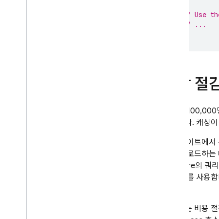
// Use th
// ...
}
예상 절
하루에 100,0
겠습니다. 캐싱이
이제 사이트에서 
결과를 로드하는 
Firestore의 
서 읽기를 사용합니
됩니다.
개발자는 비용 절