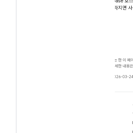
고 Firebase
도가 빨라지면 사
달리 명시되지 않는 한 이 
가 부여됩니다. 자세한 내용
최종 업데이트: 2026-03-24
알아보기
개발자 가이드
SDK 및 API 참조
샘플