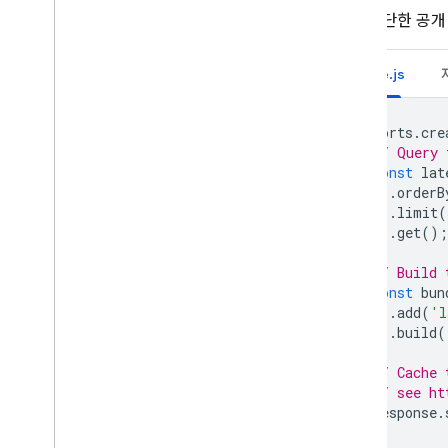
먼저 간단한 공개 
Big
Query와 통합하기
미디어 가치 향상
Node.js
가이드 커스텀 구현을 사용하는
솔루션
exports
.
cre
생성형 AI 기능 개발
// Query 
Firestore Lite 웹 SDK
const
lat
쓰기-시간 집계
.
orderB
분산 카운터
.
limit
(
.
get
();
접속 상태 구현
사용자 및 그룹의 데이터 액세스 보
// Build 
안 설정
const
bun
고객 관리 암호화 키(CMEK)로 데
.
add
(
'l
이터 보호
.
build
(
호출 가능한 Cloud 함수로 데이터
삭제
// Cache 
// see ht
데이터 내보내기 예약
response
.
샤딩된 타임스탬프
지역 쿼리