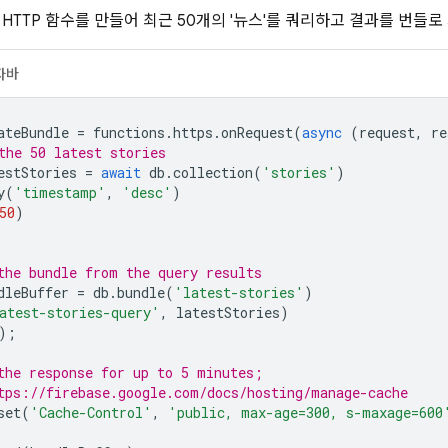
HTTP 함수를 만들어 최근 50개의 '뉴스'를 쿼리하고 결과를 번들로
자바
ateBundle
=
functions
.
https
.
onRequest
(
async
(
request
,
re
the 50 latest stories
estStories
=
await
db
.
collection
(
'stories'
)
y
(
'timestamp'
,
'desc'
)
50
)
the bundle from the query results
dleBuffer
=
db
.
bundle
(
'latest-stories'
)
atest-stories-query'
,
latestStories
)
);
the response for up to 5 minutes;
tps://firebase.google.com/docs/hosting/manage-cache
set
(
'Cache-Control'
,
'public, max-age=300, s-maxage=600