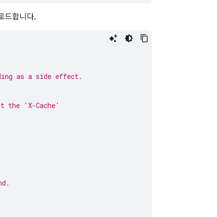
 로드합니다.
ding as a side effect.
it the 'X-Cache'
nd.