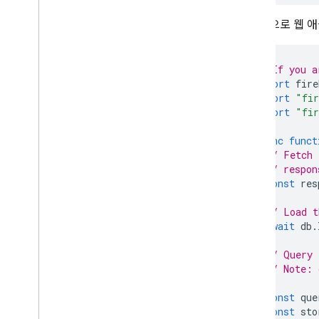
Storage
마지막으로 웹 애플
보안 규칙
// If you a
App Hosting
import
fire
import
"fir
import
"fir
Hosting
async
funct
Cloud Functions
// Fetch 
// respon
const
res
Extensions
// Load t
Firebase ML
await
db
.
관련 제품
// Query 
// Note: 
Cloud Messaging
const
que
Remote Config
const
sto