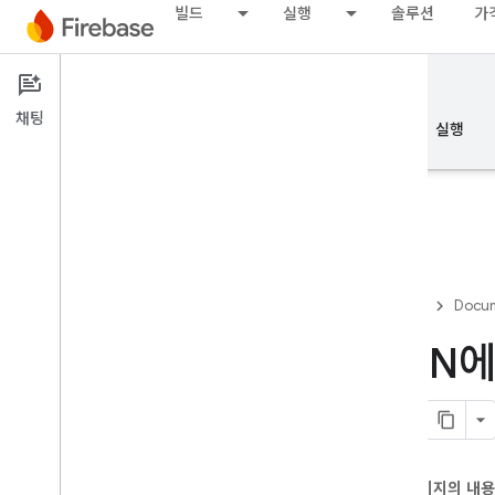
빌드
실행
솔루션
가
Documentation
Firestore
채팅
개요
기본사항
AI
빌드
실행
개요
Firebase
Docum
에뮬레이터 도구 모음
CDN에
Authentication
전화번호 확인
이 페이지의 내