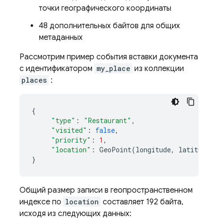
точки географического координаты
48 дополнительных байтов для общих
метаданных
Рассмотрим пример события вставки документа
с идентификатором
my_place
из коллекции
places
:
{
"type"
:
"Restaurant"
,
"visited"
:
false
,
"priority"
:
1
,
"location"
:
GeoPoint
(
longitude
,
latitude
)
}
Общий размер записи в геопространственном
индексе по
location
составляет 192 байта,
исходя из следующих данных: