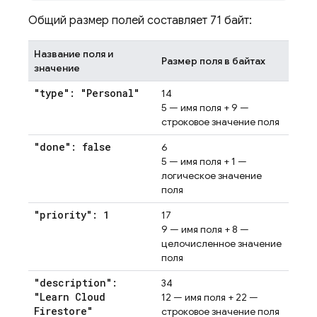
Общий размер полей составляет 71 байт:
Название поля и
Размер поля в байтах
значение
"type": "Personal"
14
5 — имя поля + 9 —
строковое значение поля
"done": false
6
5 — имя поля + 1 —
логическое значение
поля
"priority": 1
17
9 — имя поля + 8 —
целочисленное значение
поля
"description":
34
"Learn Cloud
12 — имя поля + 22 —
Firestore"
строковое значение поля