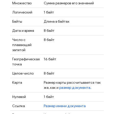
Множество
Сумма размеров его значений
Логический
1 байт
Байты
Длина в байтах
Дата и время
8 байт
Число с
8 байт
плавающей
запятой
Географическая
16 байт
точка
Целое число
8 байт
Карта
Размер карты рассчитывается так
же, как и
размер документа.
Нулевой
1 байт
Ссылка
Размер имени документа