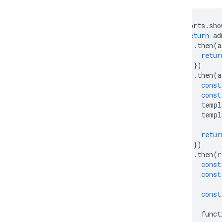
Comparación de las versiones de
1ª y 2ª gen
.
exports
.
sho
Explora casos de uso
return
ad
.
then
(
a
Comenzar
retur
Actualizar a la 2ª gen
.
})
Prueba el SDK de Dart
.
then
(
a
experimental
const
Llamar a funciones directamente
const
templ
Activar funciones en segundo
templ
plano
Escribe funciones
retur
Prueba funciones
})
Supervisa funciones
.
then
(
r
const
Referencia de la API
const
Cloud Run Functions y Firebase
Ubicaciones de Cloud Functions
const
Cuotas y límites
funct
Preguntas frecuentes y solución