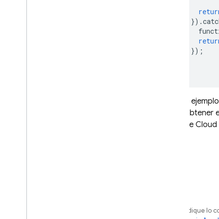
de problemas
retur
Cloud Functions (1ª gen
.
)
})
.
catc
Activadores de Analytics
funct
retur
Activadores de Authentication
});
Bloquea los activadores de
});
autenticación
Llama a funciones desde tu
app
Llama a funciones mediante
En este ejemplo
solicitudes HTTP
fin de obtener e
Activadores de Cloud Firestore
Firebase Cloud
Activadores de Cloud Storage
Configura el entorno
Pon funciones en cola con
Cloud Tasks
Comenzar
Administrar las opciones de
implementación y entorno de
ejecución
Salvo que se indique lo c