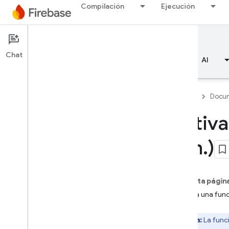
Compilación
Ejecución
Documentation
Cloud Functions
Chat
Descripción general
Aspectos básicos
AI
Firebase
Docum
Activa
Descripción general
gen
.
)
Emulator Suite
Authentication
En esta págin
Activa una fun
Verificación del número de
teléfono
Nota:
La func