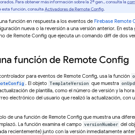
orados. Para obtener más información sobre la 2ª gen., consulta la
com
e esta función, consulta
Activadores de
Remote Config
.
una función en respuesta a los eventos de
Firebase Remote 
iguración nueva o la reversión a una versión anterior. En est
ano de
Remote Config
que ejecuta un comando diff de dos vers
una función de Remote Config
 controlador para eventos de
Remote Config
, usa la función
o
moteConfig
. El objeto
TemplateVersion
que muestra
onUpd
actualización de plantilla, como el número de versión y la hor
rreo electrónico del usuario que realizó la actualización, con
plo de una función de
Remote Config
que muestra una diferen
emplazó. La función examina el campo
versionNumber
del obj
zada recientemente) junto con la versión inmediatamente anter