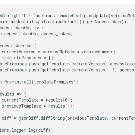
wConfigDiff
=
functions
.
remoteConfig
.
onUpdate
(
versionMet
min
.
credential
.
applicationDefault
()
.
getAccessToken
()
ccessTokenObj
=
>
{
n
accessTokenObj
.
access_token
;
ccessToken
=
>
{
currentVersion
=
versionMetadata
.
versionNumber
;
templatePromises
=
[];
atePromises
.
push
(
getTemplate
(
currentVersion
,
accessToke
atePromises
.
push
(
getTemplate
(
currentVersion
-
1
,
access
n
Promise
.
all
(
templatePromises
);
esults
=
>
{
currentTemplate
=
results
[
0
];
previousTemplate
=
results
[
1
];
diff
=
jsonDiff
.
diffString
(
previousTemplate
,
currentTe
ions
.
logger
.
log
(
diff
);