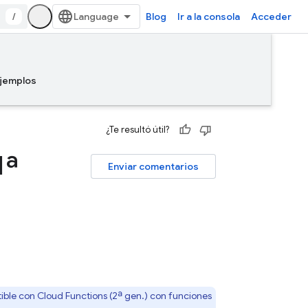
/
Blog
Ir a la consola
Acceder
jemplos
¿Te resultó útil?
1ª
Enviar comentarios
tible con
Cloud Functions
(2ª gen.) con funciones