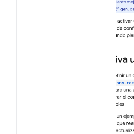
y rendimiento mej
App Check
guía de 2ª gen. d
SQL Connect
Puedes activar 
versión de conf
Cloud Firestore
en segundo pl
Realtime Database
Activa 
Storage
Para definir un
Reglas de seguridad
functions.re
clave para una 
App Hosting
recuperar el co
disponibles.
Hosting
Este es un ejem
versión que re
Cloud Functions
actual (actuali
Introducción