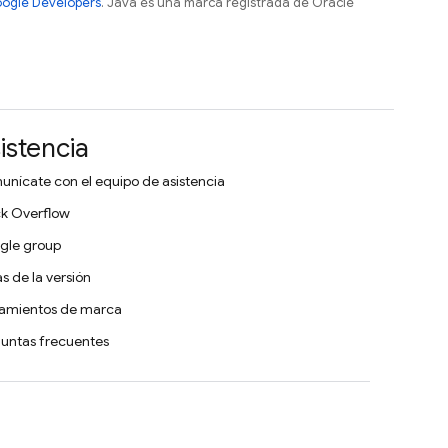
Google Developers
. Java es una marca registrada de Oracle
istencia
nícate con el equipo de asistencia
k Overflow
gle group
s de la versión
eamientos de marca
untas frecuentes