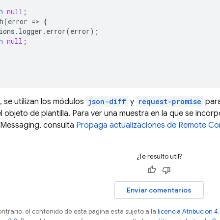
n
null
;
h
(
error
=
>
{
ions
.
logger
.
error
(
error
);
n
null
;
, se utilizan los módulos
json-diff
y
request-promise
para
l objeto de plantilla. Para ver una muestra en la que se incorp
 Messaging
, consulta
Propaga actualizaciones de Remote Con
¿Te resultó útil?
Enviar comentarios
ontrario, el contenido de esta página está sujeto a la
licencia Atribución