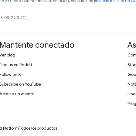
he 2.0
. Para obtener más información, consulta las
políticas del sitio de 
26-03-24 (UTC)
Mantente conectado
As
Ver blog
Comu
Find us on Reddit
Stac
Follow on X
Goo
Subscribe on YouTube
Nota
Asistir a un evento
Lin
Preg
d Platform
Todos los productos