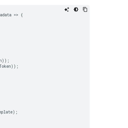
adata
=
>
{
n
));
Token
));
mplate
);