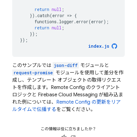
return
null
;
})
.
catch
(
error
=
>
{
functions
.
logger
.
error
(
error
);
return
null
;
});
});
index
.
js
このサンプルでは
json-diff
モジュールと
request-promise
モジュールを使用して差分を作
成し、テンプレート オブジェクトの取得リクエス
トを作成します。
Remote Config
のクライアント
ロジックと
Firebase Cloud Messaging
が組み込ま
れた例については、
Remote Config の更新をリア
ルタイムで伝播する
をご覧ください。
この情報は役に立ちましたか？