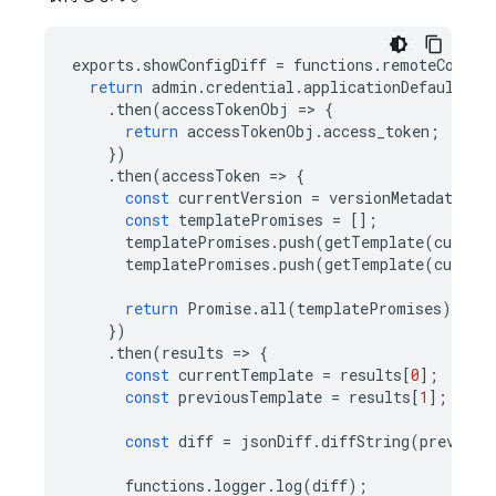
exports
.
showConfigDiff
=
functions
.
remoteConfig
return
admin
.
credential
.
applicationDefault
()
.
.
then
(
accessTokenObj
=
>
{
return
accessTokenObj
.
access_token
;
})
.
then
(
accessToken
=
>
{
const
currentVersion
=
versionMetadata
.
ve
const
templatePromises
=
[];
templatePromises
.
push
(
getTemplate
(
current
templatePromises
.
push
(
getTemplate
(
current
return
Promise
.
all
(
templatePromises
);
})
.
then
(
results
=
>
{
const
currentTemplate
=
results
[
0
];
const
previousTemplate
=
results
[
1
];
const
diff
=
jsonDiff
.
diffString
(
previous
functions
.
logger
.
log
(
diff
);