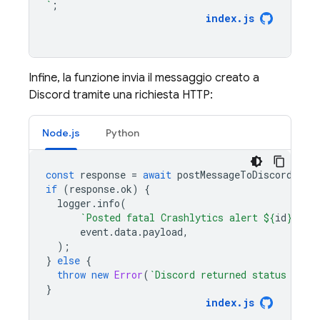
`
;
index
.
js
Infine, la funzione invia il messaggio creato a
Discord tramite una richiesta HTTP:
Node.js
Python
const
response
=
await
postMessageToDiscord
(
"Cr
if
(
response
.
ok
)
{
logger
.
info
(
`Posted fatal Crashlytics alert 
${
id
}
 for
event
.
data
.
payload
,
);
}
else
{
throw
new
Error
(
`Discord returned status code
}
index
.
js