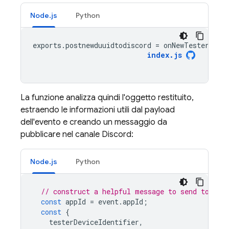
Node.js
Python
exports
.
postnewduuidtodiscord
=
onNewTesterIosD
index
.
js
La funzione analizza quindi l'oggetto restituito,
estraendo le informazioni utili dal payload
dell'evento e creando un messaggio da
pubblicare nel canale Discord:
Node.js
Python
// construct a helpful message to send to Dis
const
appId
=
event
.
appId
;
const
{
testerDeviceIdentifier
,