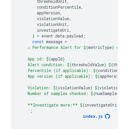
thresholdUnit
,
conditionPercentile
,
appVersion
,
violationValue
,
violationUnit
,
investigateUri
,
}
=
event
.
data
.
payload
;
const
message
=
`
    ⚠️ Performance Alert for 
${
metricType
}
 of 
${
    App id: 
${
appId
}
    Alert condition: 
${
thresholdValue
}
${
thresh
    Percentile (if applicable): 
${
conditionPerc
    App version (if applicable): 
${
appVersion
}
    Violation: 
${
violationValue
}
${
violationUni
    Number of samples checked: 
${
numSamples
}
    **Investigate more:** 
${
investigateUri
}
    `
;
index
.
js