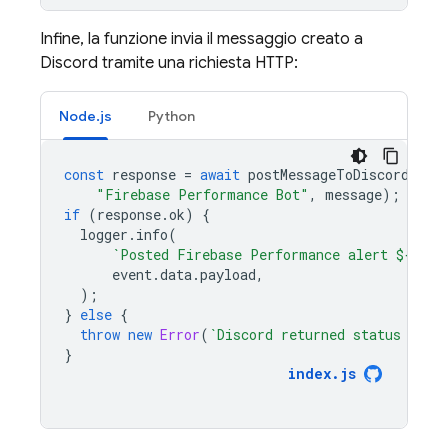
Infine, la funzione invia il messaggio creato a
Discord tramite una richiesta HTTP:
Node.js
Python
const
response
=
await
postMessageToDiscord
(
"Firebase Performance Bot"
,
message
);
if
(
response
.
ok
)
{
logger
.
info
(
`Posted Firebase Performance alert 
${
even
event
.
data
.
payload
,
);
}
else
{
throw
new
Error
(
`Discord returned status code
}
index
.
js