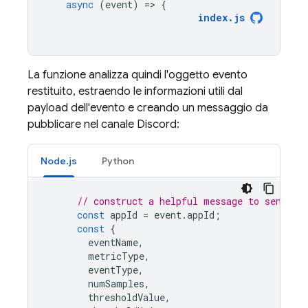
async
(
event
)
=
>
{
index
.
js
La funzione analizza quindi l'oggetto evento
restituito, estraendo le informazioni utili dal
payload dell'evento e creando un messaggio da
pubblicare nel canale Discord:
Node.js
Python
// construct a helpful message to send to
const
appId
=
event
.
appId
;
const
{
eventName
,
metricType
,
eventType
,
numSamples
,
thresholdValue
,