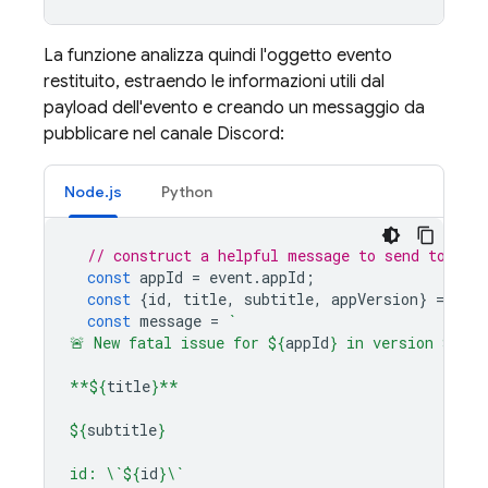
La funzione analizza quindi l'oggetto evento
restituito, estraendo le informazioni utili dal
payload dell'evento e creando un messaggio da
pubblicare nel canale Discord:
Node.js
Python
// construct a helpful message to send to Dis
const
appId
=
event
.
appId
;
const
{
id
,
title
,
subtitle
,
appVersion
}
=
even
const
message
=
`
🚨 New fatal issue for 
${
appId
}
 in version 
${
app
**
${
title
}
**
${
subtitle
}
id: \`
${
id
}
\`