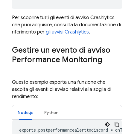
Per scoprire tutti gli eventi di avviso
Crashlytics
che puoi acquisire, consulta la documentazione di
riferimento per
gli avvisi
Crashlytics
.
Gestire un evento di avviso
Performance Monitoring
Questo esempio esporta una funzione che
ascolta gli eventi di avviso relativi alla soglia di
rendimento:
Node.js
Python
exports
.
postperformancealerttodiscord
=
onThres