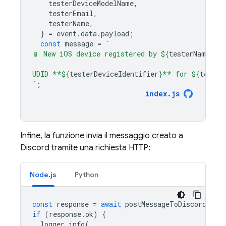
testerDeviceModelName
,
testerEmail
,
testerName
,
}
=
event
.
data
.
payload
;
const
message
=
`
📱 New iOS device registered by 
${
testerName
}
<
$
UDID **
${
testerDeviceIdentifier
}
** for 
${
tester
`
;
index
.
js
Infine, la funzione invia il messaggio creato a
Discord tramite una richiesta HTTP:
Node.js
Python
const
response
=
await
postMessageToDiscord
(
"Ap
if
(
response
.
ok
)
{
logger
.
info
(