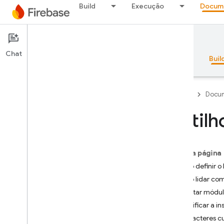
Build
Execução
Docum
Documentation
Cloud Functions
Chat
Visão geral
Princípios básicos
AI
Buil
Firebase
Docum
Gatilh
Visão geral
Nesta página
Pacote de emuladores
Como definir o 
Como lidar com
Authentication
Importar módul
Especificar a i
Verificação do número de
telefone
Caracteres cu