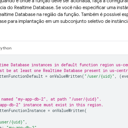
quando e onde a função deve ser acionada, faça a configuraç
cia do
Realtime Database
. Se você não especificar uma instâ
ealtime Database
na região da função. Também é possível esp
ase
para implantação em um subconjunto seletivo de instânc
Python
time Database
 instances in default function region us-ce
st be at least one 
Realtime Database
 present in us-centr
ttenFunctionDefault
=
onValueWritten
(
"/user/{uid}"
,
(
ev
 named "my-app-db-2", at path "/user/{uid}".
app-db-2" instance must exist in this region.
ttenFunctionInstance
=
onValueWritten
(
user/{uid}"
,
e
:
"my-app-db-2"