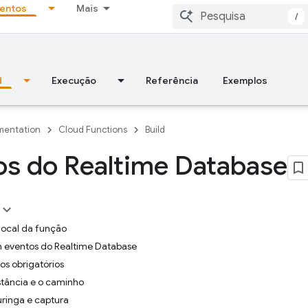
entos
Mais
/
d
Execução
Referência
Exemplos
entation
Cloud Functions
Build
os do Realtime Database
local da função
 eventos do Realtime Database
os obrigatórios
nstância e o caminho
ringa e captura