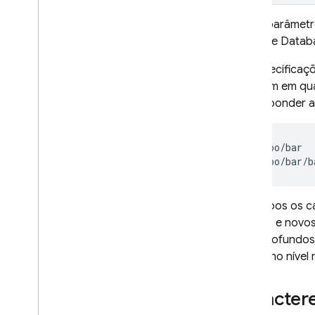
Esses parâmetr
Realtime Datab
As especificaç
ocorrem em qua
corresponder ao
 /foo/bar

Em ambos os ca
antigos e novo
mais profundos
dados no nível 
Caractere