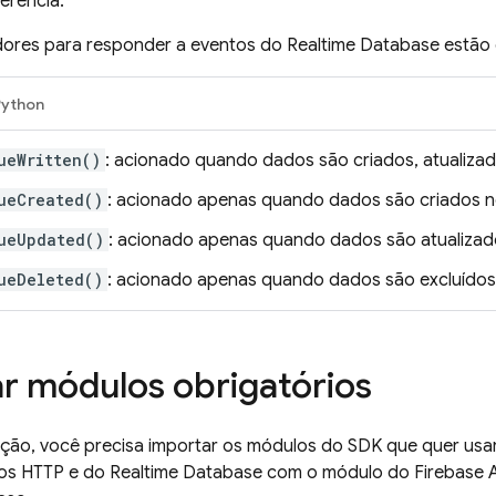
erência.
dores para responder a eventos do
Realtime Database
estão 
Python
ueWritten()
: acionado quando dados são criados, atualiza
ueCreated()
: acionado apenas quando dados são criados 
ueUpdated()
: acionado apenas quando dados são atualiza
ueDeleted()
: acionado apenas quando dados são excluído
r módulos obrigatórios
ção, você precisa importar os módulos do SDK que quer usar
los HTTP e do
Realtime Database
com o módulo do
Firebase
A