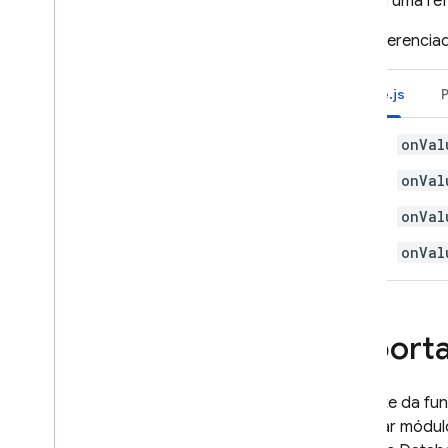
tipo em uma ref
Database
Gatilhos do Configuração
Estes gerencia
remota
Gatilhos do Cloud Storage
Node.js
Gatilhos do Pub
/
Sub
Gatilhos do Test Lab
onVal
Escrever funções
onVal
Testar funções
Monitorar funções
onVal
Referência da API
onVal
Cloud Run functions e Firebase
Locais do Cloud Functions
Cotas e limites
Importa
Perguntas frequentes e solução
de problemas
Cloud Functions (1a geração)
Na fonte da fun
importar módu
Extensions