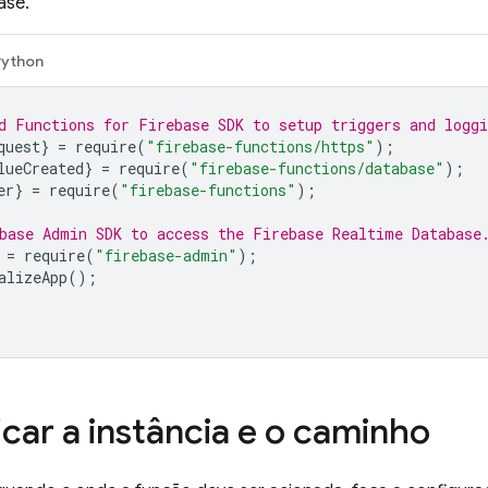
ase
.
Python
d Functions for Firebase SDK to setup triggers and loggi
quest
}
=
require
(
"firebase-functions/https"
);
lueCreated
}
=
require
(
"firebase-functions/database"
);
er
}
=
require
(
"firebase-functions"
);
base Admin SDK to access the Firebase Realtime Database
=
require
(
"firebase-admin"
);
alizeApp
();
icar a instância e o caminho