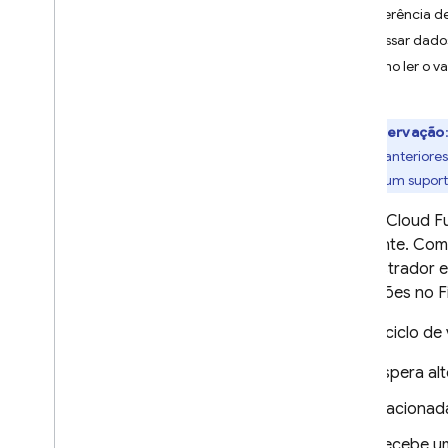
Referência de
App Check
Processar dado
Como ler o va
SQL Connect
Observação
Cloud Firestore
versões anteriore
ou nenhum suport
Realtime Database
Com o
Cloud F
Storage
do cliente. Co
administrador e
Regras de segurança
alterações no
F
Em um ciclo de 
App Hosting
Espera al
Hosting
É acionad
Cloud Functions
Recebe um