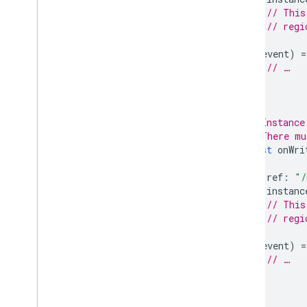
// This
// regi
},
(
event
)
=
// …
}
);
// Instance
// There mu
const
onWri
{
ref
:
"/
instanc
// This
// regi
},
(
event
)
=
// …
}
);