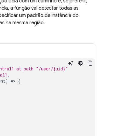
ão dela com um caminho e, se preferir,
ncia, a função vai detectar todas as
ecificar um padrão de instância do
ias na mesma região.
ntral1 at path "/user/{uid}"
al1.
ent
)
=>
{