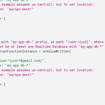
 example assumes us-central1, but to set location:
on: "europe-west1"
>
{
 with "my-app-db-" prefix, at path "/user/{uid}", where
st be at least one 
Realtime Database
 with "my-app-db-*"
ttenFunctionInstance
=
onValueWritten
(
user/{uid=*@gmail.com}"
,
e
:
"my-app-db-*"
 example assumes us-central1, but to set location:
on: "europe-west1"
>
{