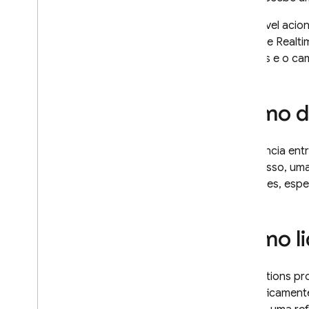
Introdução
É possível aci
Comparação de versões da 1ª e
da 2ª geração
Firebase Realt
eventos e o ca
Explorar casos de uso
Começar
Atualizar para a 2ª geração
Como de
Teste o SDK experimental do
Dart
Chamar funções diretamente
A distância ent
Acionar funções em segundo
Além disso, uma
plano
situações, espe
Gatilhos de alerta do Firebase
Gatilhos personalizados de
extensão
/
evento
Como li
Como bloquear acionadores
de autenticação
Gatilhos do Cloud Firestore
O Functions pr
Gatilhos do Data Connect
especificamente
Gatilhos do Realtime