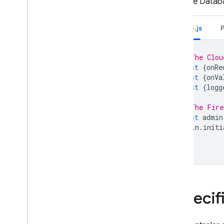
Realtime Datab
Firebase ML
Node.js
PRODUTOS RELACIONADOS
// The Clou
Cloud Messaging
const
{
onRe
Remote Config
const
{
onVa
const
{
logg
// The Fire
const
admin
admin
.
initi
Especif