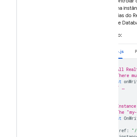
Para controlar 
com uma instân
instâncias do
R
Realtime Datab
Exemplo:
Node.js
// All 
Real
// There mu
const
onWri
// …
});
// Instance
// The "my-
const
OnWri
{
ref
:
"/
instanc