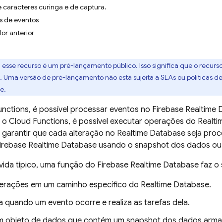
 caracteres curinga e de captura.
s de eventos
lor anterior
: esse recurso é um pré-lançamento público. Isso significa que o recur
s. Uma versão de pré-lançamento não está sujeita a SLAs ou políticas 
e.
unctions
, é possível processar eventos no
Firebase Realtime
m o
Cloud Functions
, é possível executar operações do
Realti
 garantir que cada alteração no
Realtime Database
seja proc
irebase Realtime Database
usando o snapshot dos dados ou
vida típico, uma função do
Firebase Realtime Database
faz o 
terações em um caminho específico do
Realtime Database
.
a quando um evento ocorre e realiza as tarefas dela.
 objeto de dados que contém um snapshot dos dados arma