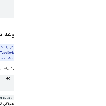
مجموعه شبی
توجه:
(TypeScript، React)، حتماً قبل از اجرای شبیه‌ساز این کار را انجام دهید. می‌توانید transpileer خود را در حالت watch با دستوراتی مانند
ذخیره، کد به طور خودکار transpile و بارگذاری مجد
برای اجرای شبیه‌ساز
دستور
ors:start
اساس محصولاتی که د