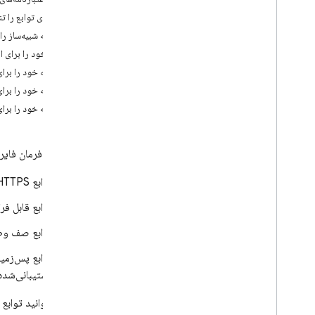
App Check
پیکربندی توابع را ت
مجموعه شبیه‌ساز را 
اتصال SQL
برنامه خود را برای ار
برنامه خود را برا
Cloud Firestore
برنامه خود را برای شبیه‌س
برنامه خود را بر
Realtime Database
Storage
رابط خط فرمان فای
توابع HTTPS
قوانین امنیتی
توابع قابل فر
App Hosting
توابع صف و
Hosting
توابع پس‌زمین
پشتیبانی‌شده‌ی Firebase و Cloud Pub/Sub فعال
Cloud Functions
شما می‌توانید توابع 
مقدمه