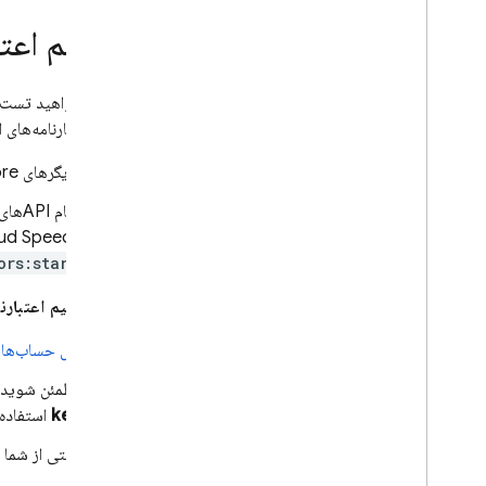
مکان های توابع ابری
تنظیم اعتب
سهمیه ها و محدودیت ها
سوالات متداول و عیب‌یابی
اگر می‌خواهید تست‌
توابع ابری (نسل اول)
باشد اعتبارنامه‌های 
Extensions
تریگرهای
ore
تمام APIهای دیگر، از جمله APIهای Firebase مانند
Firebase ML
Cloud Speech، به مراحل راه‌اندازی شرح داده شده در این بخش نیاز دارن
محصولات مرتبط، محصولات مرتبط،
ors:start
محصولات مرتبط
برای تنظیم اعتبارن
Cloud Messaging
Remote Config
پنل حساب‌های سرویس (
مطمئن شوید
key
استفاده 
وقتی از شما 