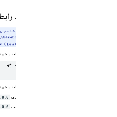
مقایسه نسخه نسل 1 و 2
موارد استفاده را کاوش کنید
نصب رابط 
شروع به کار
ارتقا به نسل دوم
توجه:
شما همچنین
کیت توسعه نرم‌افزاری آزمایشی Dart
کنسول
Firebase
قابل
را امتحان کنید
اینکه فایل‌های پروژه خ
توابع تماس مستقیم
توابع پس زمینه را فعال کنید
برای استفاده از شبیه
توابع را بنویسید
توابع تست
توابع را به صورت محلی اجرا کنید
توابع تست واحد
تست توابع به صورت تعاملی
برای استفاده از شبی
عملکردهای مانیتور
نسخه
.0.0
مرجع API
توابع Cloud Run و Firebase، توابع
نسخه
.0.0
Cloud Run و Firebase، توابع Cloud
Run و Firebase