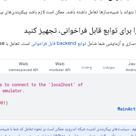
ا بتواند با شبیه‌سازها تعامل داشته باشد، ممکن است لازم باشد پیکربندی‌های ب
ا برای توابع قابل فراخوانی، تجهیز کنید
ه‌سازی و آزمایشی شما شامل
توابع backend قابل فراخوانی
است، تعامل با
se
Web
Web
Jav
سویفت
وحدت
s to connect to the 'localhost' of
d emulator.
001
)
MainAct
ید
. سیاست‌های پیکربندی امنیت شبکه اندروید ممکن است بر نحوه تعامل کد شما با شبیه‌س