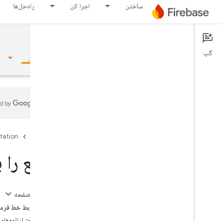
ساختن
اجرا کن
راه‌حل‌ها
Cloud Functions
Documentation
گپ
نمای کلی
مبانی
هوش مصنوعی
ساختن
نمای کلی
tation
Firebase
مجموعه شبیه ساز
توابع را
Authentication
در این صفحه
تایید شماره تلفن
نصب رابط خط فرما
تنظیم اعتبارنامه‌های