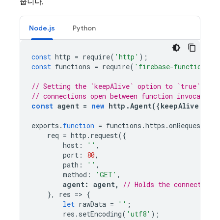
줍니다.
Node.js
Python
const
http
=
require
(
'http'
);
const
functions
=
require
(
'firebase-functions'
)
// Setting the `keepAlive` option to `true` keep
// connections open between function invocations
const
agent
=
new
http
.
Agent
({
keepAlive
:
tr
exports
.
function
=
functions
.
https
.
onRequest
((
r
req
=
http
.
request
({
host
:
'
'
,
port
:
80
,
path
:
'
'
,
method
:
'GET'
,
agent
:
agent
,
// Holds the connection 
},
res
=>
{
let
rawData
=
''
;
res
.
setEncoding
(
'utf8'
);