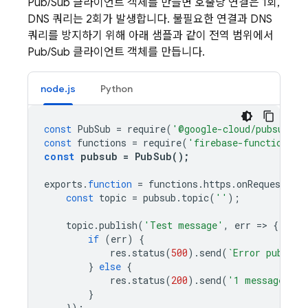
Pub/Sub 클라이언트 객체를 만들면 호출당 연결은 1회,
DNS 쿼리는 2회가 발생합니다. 불필요한 연결과 DNS
쿼리를 방지하기 위해 아래 샘플과 같이 전역 범위에서
Pub/Sub 클라이언트 객체를 만듭니다.
node.js
Python
const
PubSub
=
require
(
'@google-cloud/pubsub'
);
const
functions
=
require
(
'firebase-functions'
)
const
pubsub
=
PubSub
();
exports
.
function
=
functions
.
https
.
onRequest
((
r
const
topic
=
pubsub
.
topic
(
'
'
);
topic
.
publish
(
'Test message'
,
err
=>
{
if
(
err
)
{
res
.
status
(
500
).
send
(
`Error publish
}
else
{
res
.
status
(
200
).
send
(
'1 message pub
}
});