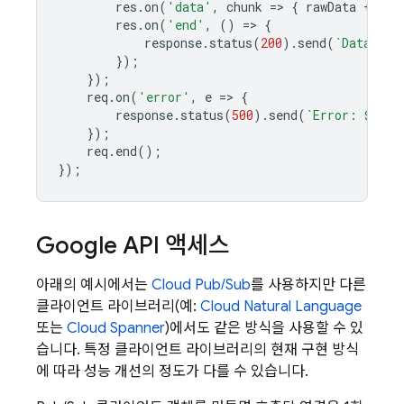
res
.
on
(
'data'
,
chunk
=>
{
rawData
+=
ch
res
.
on
(
'end'
,
()
=>
{
response
.
status
(
200
).
send
(
`Data: 
${
});
});
req
.
on
(
'error'
,
e
=>
{
response
.
status
(
500
).
send
(
`Error: 
${
e
.
m
});
req
.
end
();
});
Google API 액세스
아래의 예시에서는
Cloud Pub/Sub
를 사용하지만 다른
클라이언트 라이브러리(예:
Cloud Natural Language
또는
Cloud Spanner
)에서도 같은 방식을 사용할 수 있
습니다. 특정 클라이언트 라이브러리의 현재 구현 방식
에 따라 성능 개선의 정도가 다를 수 있습니다.