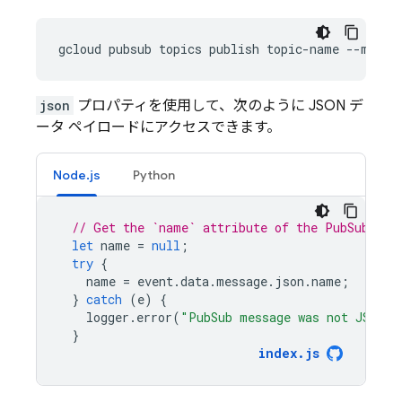
json
プロパティを使用して、次のように JSON デ
ータ ペイロードにアクセスできます。
Node.js
Python
// Get the `name` attribute of the PubSub mes
let
name
=
null
;
try
{
name
=
event
.
data
.
message
.
json
.
name
;
}
catch
(
e
)
{
logger
.
error
(
"PubSub message was not JSON"
,
}
index
.
js