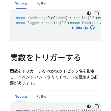
Node.js
Python
const
{
onMessagePublished
}
=
require
(
"firebase-
const
logger
=
require
(
"firebase-functions/logg
index
.
js
関数をトリガーする
関数をトリガーする
Pub/Sub
トピック名を指定
し、イベント ハンドラ内でイベントを設定する必
要があります。
Node.js
Python
exports
.
hellopubsub
=
onMessagePublished
(
"topic