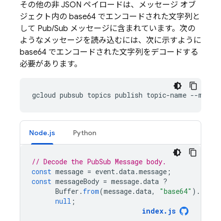
その他の非 JSON ペイロードは、メッセージ オブ
ジェクト内の base64 でエンコードされた文字列と
して
Pub/Sub
メッセージに含まれています。次の
ようなメッセージを読み込むには、次に示すように
base64 でエンコードされた文字列をデコードする
必要があります。
Node.js
Python
// Decode the PubSub Message body.
const
message
=
event
.
data
.
message
;
const
messageBody
=
message
.
data
?
Buffer
.
from
(
message
.
data
,
"base64"
).
toStr
null
;
index
.
js