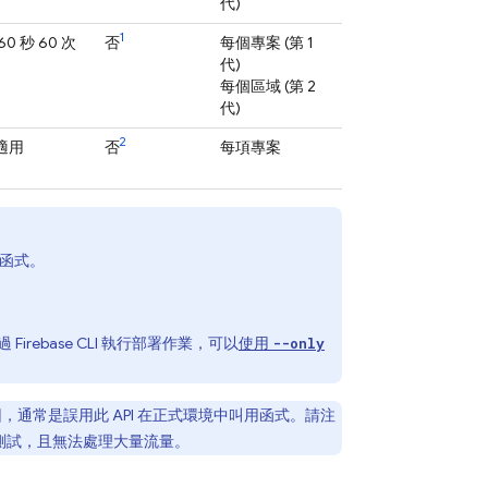
代)
1
60 秒 60 次
否
每個專案 (第 1
代)
每個區域 (第 2
代)
2
適用
否
每項專案
函式。
base CLI 執行部署作業，可以
使用
--only
，通常是誤用此 API 在正式環境中叫用函式。請注
的測試，且無法處理大量流量。