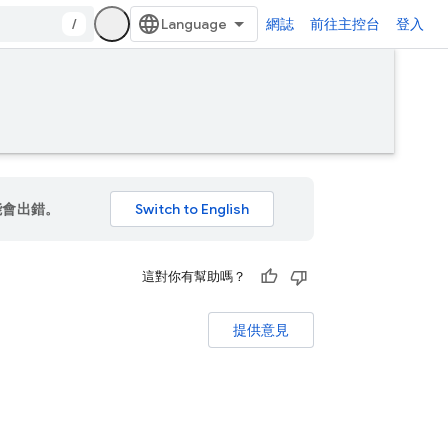
/
網誌
前往主控台
登入
能會出錯。
這對你有幫助嗎？
提供意見