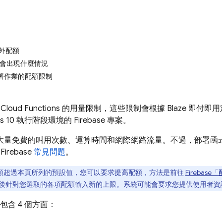
外配額
會出現什麼情況
LI 部署作業的配額限制
明
Cloud Functions
的用量限制，這些限制會根據 Blaze 即付
js 10 執行階段環境的 Firebase 專案。
案提供大量免費的叫用次數、運算時間和網際網路流量。不過，部署
rebase
常見問題
。
額超過本頁所列的預設值，您可以要求提高配額，方法是前往
Firebase
「
後針對您選取的各項配額輸入新的上限。系統可能會要求您提供使用者資
包含 4 個方面：