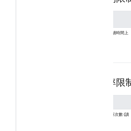
配額
函式持續時間上
限
頻率限
配額
API 呼叫次數 (讀
取)