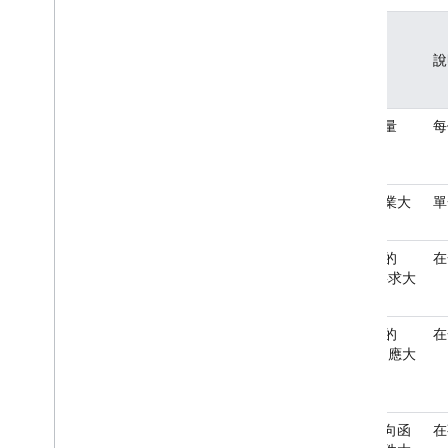
Extensions
配額
說
Firebase ML
相關產品
函式數量
每
Cloud Messaging
Remote Config
部署作業大
單
小上限
未壓縮的
在
HTTP 要求大
小上限
未壓縮的
在
HTTP 回應大
小上限
事件導向函
在