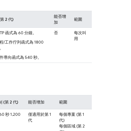
能否增
第 2 代)
範圍
加
TTP 函式為 60 分鐘。
否
每次叫
用
程/工作佇列函式為 1800
。
件導向函式為 540 秒。
 (第 2 代)
能否增加
範圍
60 秒 1,200
僅適用於第 1
每個專案 (第 1
代
代)
每個區域 (第 2