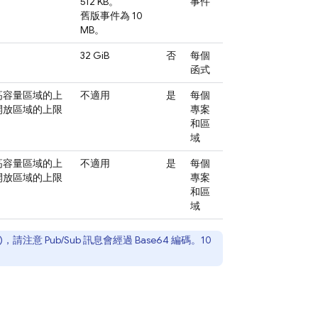
512 KB。
事件
舊版事件為 10
MB。
32 GiB
否
每個
函式
高容量區域的上
不適用
是
每個
開放區域的上限
專案
和區
域
高容量區域的上
不適用
是
每個
開放區域的上限
專案
和區
域
)，請注意
Pub/Sub
訊息會經過 Base64 編碼。10
。