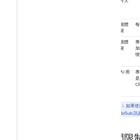
式的事件大
小上限
函式記憶體
每
用量上限
專案記憶體
專
用量上限
加
憶
專案 CPU 用
專
量上限
是
C
注意：
如果使
MB 的
Pub/Sub
訊息
時間限