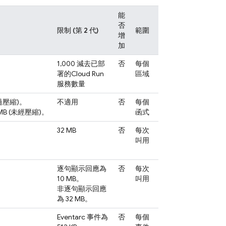
能
否
限制 (第 2 代)
範圍
增
加
1,000 減去已部
否
每個
署的
Cloud Run
區域
服務數量
經過壓縮)。
不適用
否
每個
MB (未經壓縮)。
函式
32 MB
否
每次
叫用
逐句顯示回應為
否
每次
10 MB。
叫用
非逐句顯示回應
為 32 MB。
Eventarc 事件為
否
每個