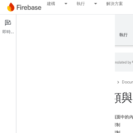
建構
執行
解決方案
Documentation
Cloud Functions
即時通訊
總覽
基礎知識
AI
建構
執行
總覽
Firebase
Docum
模擬器套件
配額與
Authentication
這個頁面中的
驗證電話號碼
資源限制
時間限制