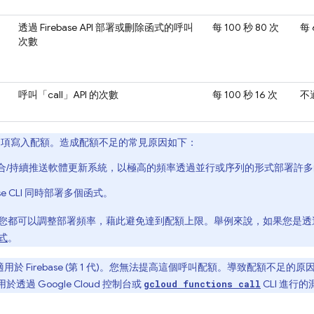
透過
Firebase
API 部署或刪除函式的呼叫
每 100 秒 80 次
每 
次數
呼叫「call」API 的次數
每 100 秒 16 次
不
項寫入配額。造成配額不足的常見原因如下：
合/持續推送軟體更新系統，以極高的頻率透過並行或序列的形式部署許多
base CLI 同時部署多個函式。
都可以調整部署頻率，藉此避免達到配額上限。舉例來說，如果您是透過 Fire
式
。
僅適用於
Firebase
(第 1 代)。您無法提高這個呼叫配額。導致配額不足的原因
用於透過 Google Cloud 控制台或
CLI 進行
gcloud functions call