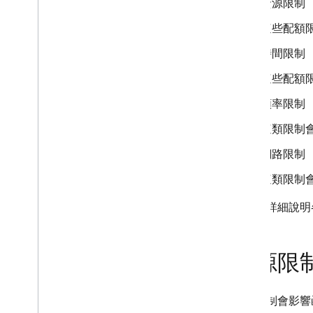
資源限制
第 1 代和第 2 代版本比較
這些配額
探索用途
開始使用
時間限制
升級至第 2 代
這些配額
試用實驗性 Dart SDK
頻率限制
直接呼叫函式
觸發背景函式
這類限制
寫出函式
網路限制
測試函式
這類限制
監控函式
API 參考資料
以下將詳細說明
Cloud Run 函式和 Firebase
Cloud Functions 位置
配額與限制
資源限
常見問題與疑難排解
Cloud Functions (第 1 代)
資源限制會影響