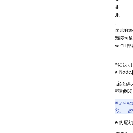
App Check
頻率限制
網路限制
SQL Connect
擴充性
背景函式的額
Cloud Firestore
達到配額限制後
Firebase C
Realtime Database
Storage
本頁面詳細說
式部署至 Node.
安全性規則
Blaze 方
用。詳情請參閱 Fi
App Hosting
如果需要的配
Hosting
「編輯配額」
，然
Firebase
的配額
Cloud Functions
簡介