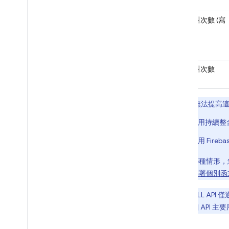
API 呼叫次數 (寫
入)
API 呼叫次數
(CALL)
1
您無法提高這
採用持續整
使用 Fire
無論是哪種情形，您
旗標來部署個別函
2
CALL API 
意，這個 API 主要