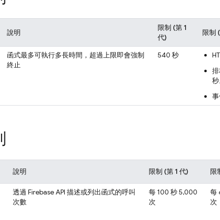
限制 (第 1
說明
限制 (
代)
函式最多可執行多長時間，超過上限即會強制
540 秒
H
終止
排
秒
事
制
說明
限制 (第 1 代)
限制
透過
Firebase
API 描述或列出函式的呼叫
每 100 秒 5,000
每 
次數
次
次