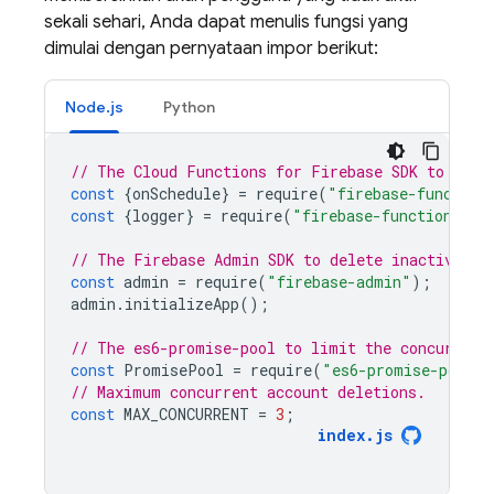
sekali sehari, Anda dapat menulis fungsi yang
dimulai dengan pernyataan impor berikut:
Node.js
Python
// The Cloud Functions for Firebase SDK to set 
const
{
onSchedule
}
=
require
(
"firebase-function
const
{
logger
}
=
require
(
"firebase-functions"
);
// The Firebase Admin SDK to delete inactive us
const
admin
=
require
(
"firebase-admin"
);
admin
.
initializeApp
();
// The es6-promise-pool to limit the concurrenc
const
PromisePool
=
require
(
"es6-promise-pool"
)
// Maximum concurrent account deletions.
const
MAX_CONCURRENT
=
3
;
index
.
js