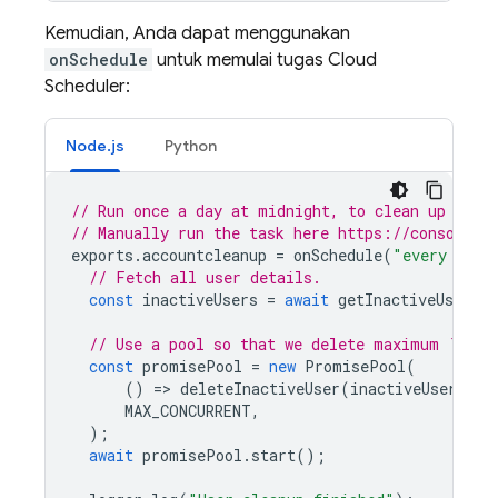
Kemudian, Anda dapat menggunakan
onSchedule
untuk memulai tugas
Cloud
Scheduler
:
Node.js
Python
// Run once a day at midnight, to clean up the 
// Manually run the task here https://console.c
exports
.
accountcleanup
=
onSchedule
(
"every day 
// Fetch all user details.
const
inactiveUsers
=
await
getInactiveUsers
(
// Use a pool so that we delete maximum `MAX_
const
promisePool
=
new
PromisePool
(
()
=
>
deleteInactiveUser
(
inactiveUsers
),
MAX_CONCURRENT
,
);
await
promisePool
.
start
();