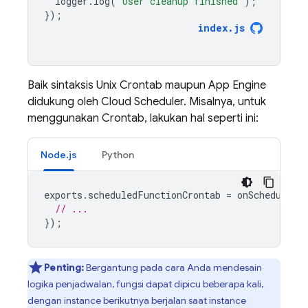
logger
.
log
(
"User cleanup finished"
);
});
index
.
js
Baik sintaksis Unix Crontab maupun
App Engine
didukung oleh
Cloud Scheduler
. Misalnya, untuk
menggunakan Crontab, lakukan hal seperti ini:
Node.js
Python
exports
.
scheduledFunctionCrontab
=
onSchedule
(
"
// ...
});
Penting:
Bergantung pada cara Anda mendesain
logika penjadwalan, fungsi dapat dipicu beberapa kali,
dengan instance berikutnya berjalan saat instance