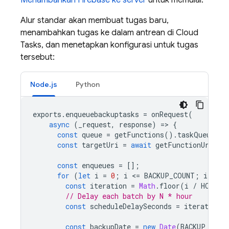
Menambahkan Firebase ke server
untuk memulai.
Alur standar akan membuat tugas baru,
menambahkan tugas ke dalam antrean di
Cloud
Tasks
, dan menetapkan konfigurasi untuk tugas
tersebut:
Node.js
Python
exports
.
enqueuebackuptasks
=
onRequest
(
async
(
_request
,
response
)
=
>
{
const
queue
=
getFunctions
().
taskQueue
(
"b
const
targetUri
=
await
getFunctionUrl
(
"b
const
enqueues
=
[];
for
(
let
i
=
0
;
i
<
=
BACKUP_COUNT
;
i
+=
1
const
iteration
=
Math
.
floor
(
i
/
HOURLY
// Delay each batch by N * hour
const
scheduleDelaySeconds
=
iteration
const
backupDate
=
new
Date
(
BACKUP_STAR