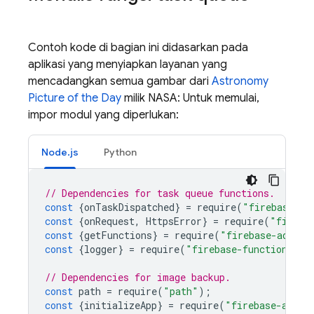
Contoh kode di bagian ini didasarkan pada
aplikasi yang menyiapkan layanan yang
mencadangkan semua gambar dari
Astronomy
Picture of the Day
milik NASA: Untuk memulai,
impor modul yang diperlukan:
Node.js
Python
// Dependencies for task queue functions.
const
{
onTaskDispatched
}
=
require
(
"firebase-fu
const
{
onRequest
,
HttpsError
}
=
require
(
"fireba
const
{
getFunctions
}
=
require
(
"firebase-admin/
const
{
logger
}
=
require
(
"firebase-functions"
);
// Dependencies for image backup.
const
path
=
require
(
"path"
);
const
{
initializeApp
}
=
require
(
"firebase-admin