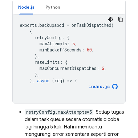
Node.js
Python
exports
.
backupapod
=
onTaskDispatched
(
{
retryConfig
:
{
maxAttempts
:
5
,
minBackoffSeconds
:
60
,
},
rateLimits
:
{
maxConcurrentDispatches
:
6
,
},
},
async
(
req
)
=
>
{
index
.
js
retryConfig.maxAttempts=5
: Setiap tugas
dalam task queue secara otomatis dicoba
lagi hingga 5 kali. Hal ini membantu
mengurangi error sementara seperti error