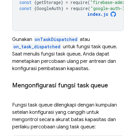
const
{
getStorage
}
=
require
(
"firebase-admin/st
const
{
GoogleAuth
}
=
require
(
"google-auth-libra
index
.
js
Gunakan
onTaskDispatched
atau
on_task_dispatched
untuk fungsi task queue.
Saat menulis fungsi task queue, Anda dapat
menetapkan percobaan ulang per antrean dan
konfigurasi pembatasan kapasitas.
Mengonfigurasi fungsi task queue
Fungsi task queue dilengkapi dengan kumpulan
setelan konfigurasi yang canggih untuk
mengontrol secara akurat batas kapasitas dan
perilaku percobaan ulang task queue: