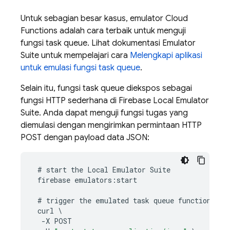
Untuk sebagian besar kasus, emulator
Cloud
Functions
adalah cara terbaik untuk menguji
fungsi task queue. Lihat dokumentasi Emulator
Suite untuk mempelajari cara
Melengkapi aplikasi
untuk emulasi fungsi task queue
.
Selain itu, fungsi task queue diekspos sebagai
fungsi HTTP sederhana di
Firebase Local Emulator
Suite
. Anda dapat menguji fungsi tugas yang
diemulasi dengan mengirimkan permintaan HTTP
POST dengan payload data JSON:
#
start
the
Local
Emulator
Suite
firebase
emulators
:
start
#
trigger
the
emulated
task
queue
function
curl
-
X
POST