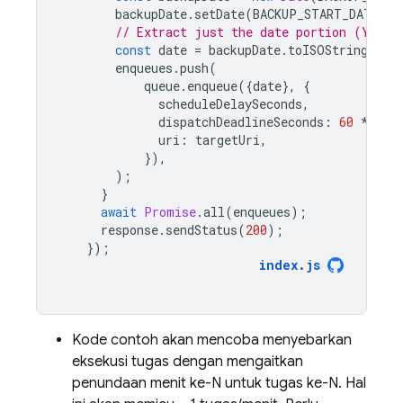
backupDate
.
setDate
(
BACKUP_START_DATE
.
ge
// Extract just the date portion (YYYY-
const
date
=
backupDate
.
toISOString
().
s
enqueues
.
push
(
queue
.
enqueue
({
date
},
{
scheduleDelaySeconds
,
dispatchDeadlineSeconds
:
60
*
5
,
uri
:
targetUri
,
}),
);
}
await
Promise
.
all
(
enqueues
);
response
.
sendStatus
(
200
);
});
index
.
js
Kode contoh akan mencoba menyebarkan
eksekusi tugas dengan mengaitkan
penundaan menit ke-N untuk tugas ke-N. Hal