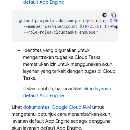
default
App Engine
gcloud
projects
add-iam-policy-binding
$PROJECT
--member
=
serviceAccount:
${
PROJECT_ID
}
@appspot
--role
=
Identitas yang digunakan untuk
mengantrekan tugas ke
Cloud Tasks
memerlukan izin untuk menggunakan akun
layanan yang terkait dengan tugas di
Cloud
Tasks
.
Dalam contoh, hal ini adalah
akun layanan
default
App Engine
.
Lihat
dokumentasi Google Cloud IAM
untuk
mengetahui petunjuk cara menambahkan akun
layanan default
App Engine
sebagai pengguna
akun layanan default
App Engine
.