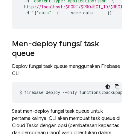
-
H
"content-type: application/json"
\
http
:
//localhost:$PORT/$PROJECT_ID/$REGION/$N
-
d
'
{
"data"
:
{
...
some
data
...
.
}}
'
Men-deploy fungsi task
queue
Deploy fungsi task queue menggunakan
Firebase
CLI:
$
firebase
deploy
--only
Saat men-deploy fungsi task queue untuk
pertama kalinya, CLI akan membuat task queue di
Cloud Tasks
dengan opsi (pembatasan kapasitas
dan percobaan ulang) yang ditentukan dalam