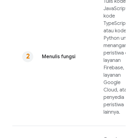
Tulis kode
JavaScript,
kode
TypeScript,
atau kode
Python untuk
menangani
peristiwa dari
Menulis fungsi
layanan
Firebase,
layanan
Google
Cloud
, atau
penyedia
peristiwa
lainnya.