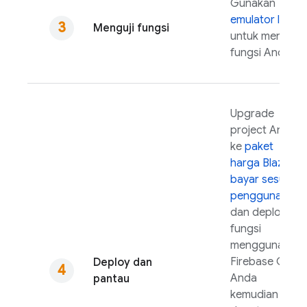
Gunakan
emulator lokal
Menguji fungsi
untuk menguji
fungsi Anda.
Upgrade
project Anda
ke
paket
harga Blaze
bayar sesuai
penggunaan
dan deploy
fungsi
menggunakan
Firebase
CLI.
Deploy dan
Anda
pantau
kemudian