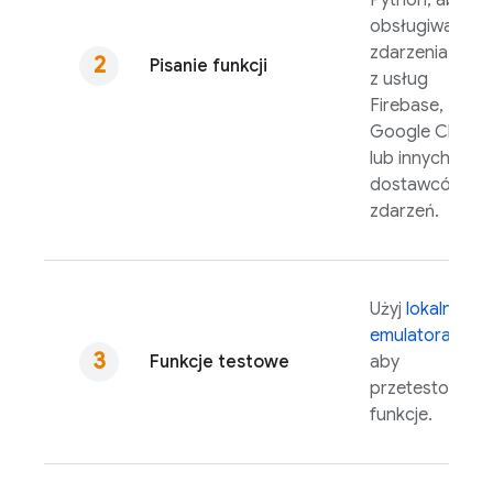
Python, aby
obsługiwać
zdarzenia
Pisanie funkcji
z usług
Firebase,
Google Cloud
lub innych
dostawców
zdarzeń.
Użyj
lokalnego
emulatora
,
Funkcje testowe
aby
przetestować
funkcje.