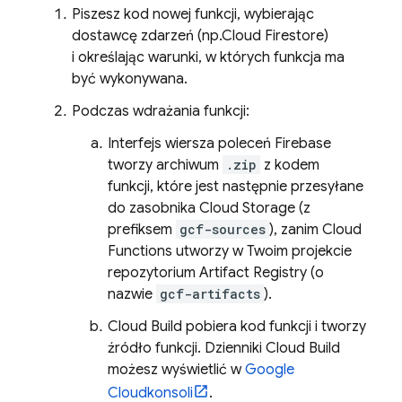
Piszesz kod nowej funkcji, wybierając
dostawcę zdarzeń (np.
Cloud Firestore
)
i określając warunki, w których funkcja ma
być wykonywana.
Podczas wdrażania funkcji:
Interfejs wiersza poleceń
Firebase
tworzy archiwum
.zip
z kodem
funkcji, które jest następnie przesyłane
do zasobnika
Cloud Storage
(z
prefiksem
gcf-sources
), zanim
Cloud
Functions
utworzy w Twoim projekcie
repozytorium
Artifact Registry
(o
nazwie
gcf-artifacts
).
Cloud Build
pobiera kod funkcji i tworzy
źródło funkcji. Dzienniki
Cloud Build
możesz wyświetlić w
Google
Cloud
konsoli
.