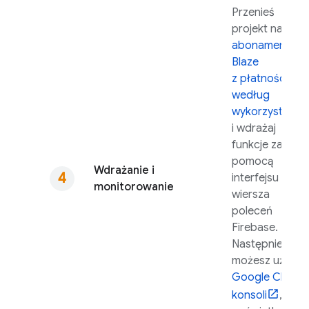
Przenieś
projekt na
abonament
Blaze
z płatnością
według
wykorzystania
i wdrażaj
funkcje za
pomocą
Wdrażanie i
interfejsu
monitorowanie
wiersza
poleceń
Firebase
.
Następnie
możesz użyć
Google Cloud
konsoli
, aby