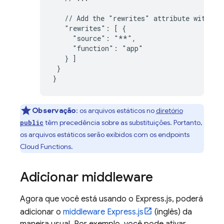
   // Add the "rewrites" attribute within "
   "rewrites": [ {

     "source": "**",

     "function": "app"

   } ]

 }

}
Observação
: os arquivos estáticos no
diretório
têm precedência sobre as substituições. Portanto,
public
os arquivos estáticos serão exibidos com os endpoints
Cloud Functions
.
Adicionar middleware
Agora que você está usando o Express.js, poderá
adicionar o
middleware Express.js
(inglês) da