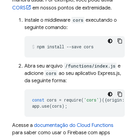
maneira usual. Por exemplo, você pode ativar
CORS
em nossos pontos de extremidade.
Instale o middleware
cors
executando o
seguinte comando:
npm install --save cors
Abra seu arquivo
/functions/index.js
e
adicione
cors
ao seu aplicativo Express.js,
da seguinte forma:
const
cors
=
require
(
'cors'
)({
origin
:
true
app
.
use
(
cors
);
Acesse a
documentação do
Cloud Functions
para saber como usar o Firebase com apps