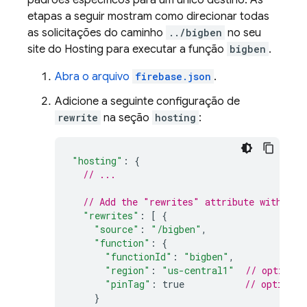
padrões específicos para um único destino. As
etapas a seguir mostram como direcionar todas
as solicitações do caminho
../bigben
no seu
site do
Hosting
para executar a função
bigben
.
Abra o arquivo
firebase.json
.
Adicione a seguinte configuração de
rewrite
na seção
hosting
:
"hosting"
:
{
// ...
// Add the "rewrites" attribute within "
"rewrites"
:
[
{
"source"
:
"/bigben"
,
"function"
:
{
"functionId"
:
"bigben"
,
"region"
:
"us-central1"
// optional
"pinTag"
:
true
// optional
}