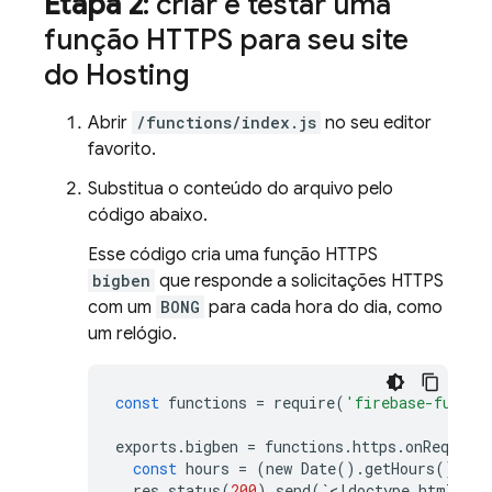
Etapa 2
: criar e testar uma
função HTTPS para seu site
do
Hosting
Abrir
/functions/index.js
no seu editor
favorito.
Substitua o conteúdo do arquivo pelo
código abaixo.
Esse código cria uma função HTTPS
bigben
que responde a solicitações HTTPS
com um
BONG
para cada hora do dia, como
um relógio.
const
functions
=
require
(
'firebase-functi
exports
.
bigben
=
functions
.
https
.
onRequest
const
hours
=
(
new
Date
()
.
getHours
()
%
1
res
.
status
(
200
)
.
send
(
`
<
!
doctype
html