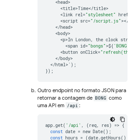
<
head
<
title>Time
<
/
title
<
link
rel
=
"stylesheet"
href
=
"/s
<
script
src
=
"/script.js"
><
/
scri
<
/
head
<
body
<
p>In
London
,
the
clock
strikes
<
span
id
=
"bongs"
>
$
{
'BONG '
.
re
<
button
onClick
=
"refresh(this)"
<
/
body
<
/
html
>
`
);
});
Outro endpoint no formato JSON para
retornar a contagem de
BONG
como
uma API em
/api
:
app
.
get
(
'/api'
,
(
req
,
res
)
=
>
{
const
date
=
new
Date
();
const
hours
=
(
date
.
getHours
()
%
12