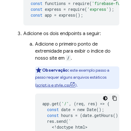
const
functions
=
require
(
'firebase-functi
const
express
=
require
(
'express'
);
const
app
=
express
();
Adicione os dois endpoints a seguir:
Adicione o primeiro ponto de
extremidade para exibir o índice do
nosso site em
/
.
Observação:
este exemplo passo a
passo requer alguns arquivos estáticos
(
script.js e style.css
).
app
.
get
(
'/'
,
(
req
,
res
)
=
>
{
const
date
=
new
Date
();
const
hours
=
(
date
.
getHours
()
%
12
res
.
send
(
`
<
!
doctype
html