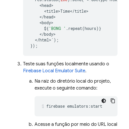
<
head
<
title>Time
<
/
title
<
/
head
<
body
$
{
'BONG '
.
repeat
(
hours
)}
<
/
body
<
/
html
>
`
);
});
Teste suas funções localmente usando o
Firebase Local Emulator Suite
.
Na raiz do diretório local do projeto,
execute o seguinte comando:
firebase emulators:start
Acesse a função por meio do URL local