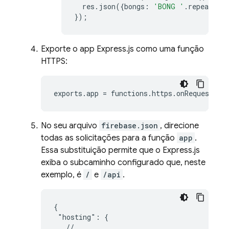
res
.
json
({
bongs
:
'BONG '
.
repeat
(
ho
});
Exporte o app Express.js como uma função
HTTPS:
exports
.
app
=
functions
.
https
.
onRequest
(
ap
No seu arquivo
firebase.json
, direcione
todas as solicitações para a função
app
.
Essa substituição permite que o Express.js
exiba o subcaminho configurado que, neste
exemplo, é
/
e
/api
.
{

 "hosting": {

   // ...
