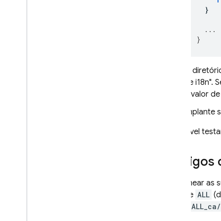
}
...
}
O diretór
de i18n". 
o valor d
Implante s
É possível tes
Códigos d
Ao nomear as su
valor de
ALL
(d
(como
ALL_ca/