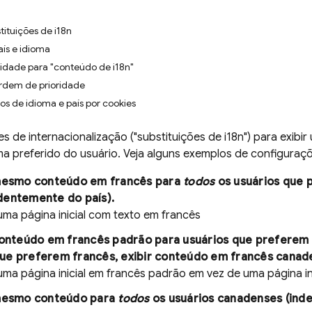
tituições de i18n
ís e idioma
idade para "conteúdo de i18n"
rdem de prioridade
gos de idioma e país por cookies
es de internacionalização ("substituições de i18n") para exi
ma preferido do usuário. Veja alguns exemplos de configuraç
 mesmo conteúdo em francês para
todos
os usuários que 
dentemente do país).
uma página inicial com texto em francês
conteúdo em francês padrão para usuários que preferem 
ue preferem francês, exibir conteúdo em francês canad
uma página inicial em francês padrão em vez de uma página i
 mesmo conteúdo para
todos
os usuários canadenses (ind