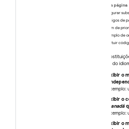
Nesta página
App Check
Configurar subs
Códigos de pa
SQL Connect
Ordem de prior
Exemplo de o
Cloud Firestore
Substituir códi
Realtime Database
Use substituiçõ
país ou do idio
Storage
Exibir o
Regras de segurança
(indepen
Exemplo: 
App Hosting
Exibir o 
Canadá
q
Hosting
Exemplo: 
Introdução
Exibir o
Explorar casos de uso