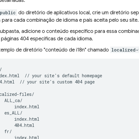
detalhadas:
public
do diretório de aplicativos local, crie um diretório s
 para cada combinação de idioma e país aceita pelo seu site.
ubpasta, adicione o conteúdo específico para essa combinaç
 páginas 404 específicas de cada idioma.
xemplo de diretório "conteúdo de i18n" chamado
localized-


dex.html  // your site's default homepage

4.html  // your site's custom 404 page

calized-files/

  ALL_ca/

      index.html

  es_ALL/

      index.html

      404.html

  fr/

      index.html
