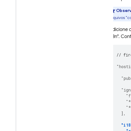
Obser
arquivos "c
Adicione 
i18n". Co
// fir
"hosti
"pub
"ign
"f
"*
"*
],
"i18
"