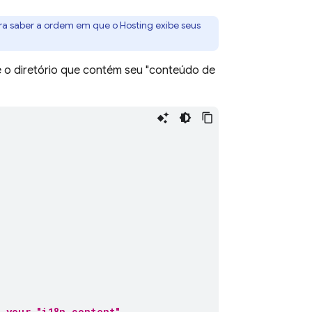
ra saber a ordem em que o
Hosting
exibe seus
e o diretório que contém seu "conteúdo de
s your "i18n content"