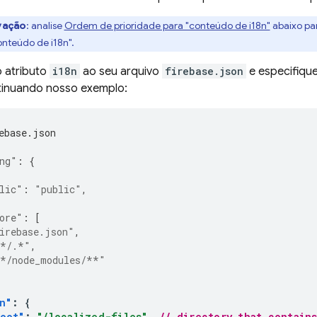
vação
: analise
Ordem de prioridade para "conteúdo de i18n"
abaixo pa
onteúdo de i18n".
o atributo
i18n
ao seu arquivo
firebase.json
e especifiqu
ntinuando nosso exemplo:
ebase.json
ng"
:
{
lic"
:
"public"
,
ore"
:
[
irebase.json"
,
*/.*"
,
*/node_modules/**"
n"
:
{
root"
:
"/localized-files"
// directory that contain