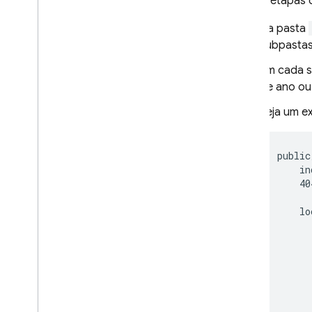
Veja as etapas 
Monitorar dados de solicitação
da Web com o Cloud Logging
Na pasta
Uso
,
cotas e preços
subpastas
Perguntas frequentes e solução
Em cada s
de problemas
de ano ou
Implantar usando a API REST
Veja um e
Cloud Functions
public/
Extensions
    in
    40
Firebase ML
    lo
      
PRODUTOS RELACIONADOS
      
Cloud Messaging
      
      
Remote Config
      
      
      