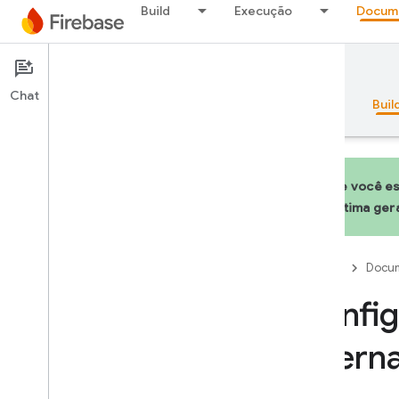
Build
Execução
Docum
Documentation
Hosting
Chat
Visão geral
Princípios básicos
AI
Buil
Se você es
última ge
Visão geral
Firebase
Docum
Pacote de emuladores
Config
Authentication
intern
Verificação do número de
telefone