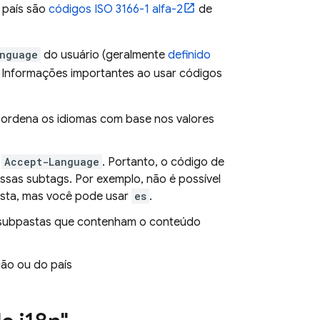
 país são
códigos ISO 3166-1 alfa-2
de
nguage
do usuário (geralmente
definido
. Informações importantes ao usar códigos
e ordena os idiomas com base nos valores
o
Accept-Language
. Portanto, o código de
sas subtags. Por exemplo, não é possível
sta, mas você pode usar
es
.
rie subpastas que contenham o conteúdo
ião ou do país