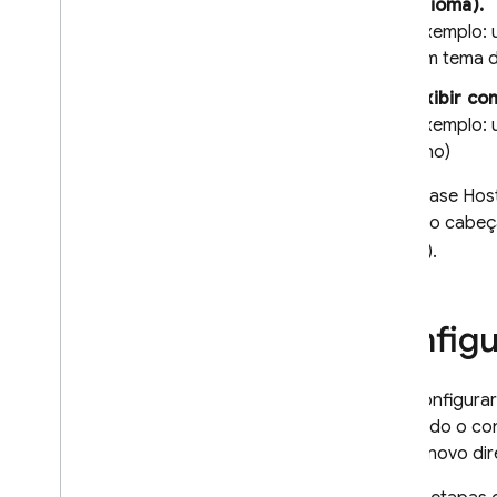
idioma).
Começar
Exemplo: 
Testar
,
visualizar e implantar
um tema d
Implantar por meio de
solicitações de envio do Git
Hub
Exibir c
Exemplo: 
Compartilhar recursos do projeto
em vários sites
ano)
Conectar um domínio
personalizado
O
Firebase Hos
partir do cabeç
Configurar o comportamento de
hospedagem
Web
).
Configurar substituições de
i18n
Adicionar SDKs usando URLs
Configu
reservados
Exibir conteúdo dinâmico e
hospedar microsserviços
Para configurar
Integrar frameworks da Web
para todo o con
Gerenciar canais ao vivo e
para o novo dir
visualizações
,
lançamentos e
versões