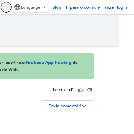
Blog
Ir para o console
Fazer login
r, confira o
Firebase App Hosting
de
s da Web.
Isso foi útil?
Envie comentários