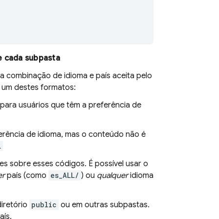
e cada subpasta
 combinação de idioma e país aceita pelo
r um destes formatos:
 para usuários que têm a preferência de
erência de idioma, mas o conteúdo não é
L
es sobre esses códigos. É possível usar o
er
país (como
es_ALL/
) ou
qualquer
idioma
iretório
public
ou em outras subpastas.
aís.