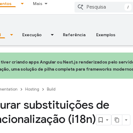
entos
Mais
/
d
Execução
Referência
Exemplos
tiver criando apps Angular ou Next.js renderizados pelo servido
ração, uma solução de pilha completa para frameworks moderno
entation
Hosting
Build
urar substituições de
acionalização (i18n)