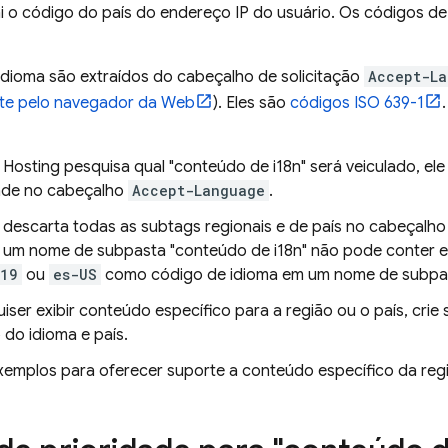
i o código do país do endereço IP do usuário. Os códigos de
idioma são extraídos do cabeçalho de solicitação
Accept-La
te pelo navegador da Web
). Eles são
códigos ISO 639-1
o
Hosting
pesquisa qual "conteúdo de i18n" será veiculado, el
ade no cabeçalho
Accept-Language
.
descarta todas as subtags regionais e de país no cabeçalh
 um nome de subpasta "conteúdo de i18n" não pode conter es
419
ou
es-US
como código de idioma em um nome de subpa
uiser exibir conteúdo específico para a região ou o país, c
 do idioma e país.
xemplos para oferecer suporte a conteúdo específico da reg