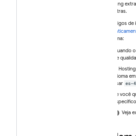
O
Hosting
extra
duas letras.
Os códigos de 
automaticamen
de idioma:
Quando 
de qualid
O
Hosting
idioma em
usar
es-
Se você q
específico
Veja e