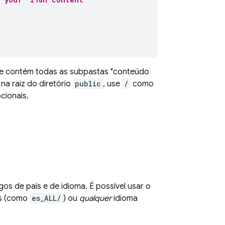
ue contém todas as subpastas "conteúdo
na raiz do diretório
public
, use
/
como
cionais.
os de país e de idioma. É possível usar o
s (como
es_ALL/
) ou
qualquer
idioma