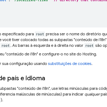
io especificado para
root
precisa ser o nome do diretório q
Se você tiver colocado todas as subpastas "conteúdo de i18n" 
e
root
. As barras à esquerda e à direita no valor
root
são op
eu "conteúdo de i18n" e configure-o no site do
Hosting
.
tar sua configuração usando
substituições de cookies
.
e país e idioma
bpastas "conteúdo de i18n", use letras minúsculas para códig
iferencia maiúsculas de minúsculas) para indicar
qualquer
paí
).