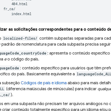
      404.html

  fr_ca/

      index.html
lizar as solicitações correspondentes para o conteúdo d
io
localized-files/
contém subpastas separadas para cada
 O padrão de nomenclatura para cada subpasta precisa segui
guageCode_countryCode
: apresenta o conteúdo específico
ma
e
o código do país.
guageCode
: conteúdo específico para usuários que têm pref
cífico do país. Basicamente equivalente a
languageCode_AL
 a subseção
Códigos de país e idioma
abaixo para mais detalh
ALL
(diferencia maiúsculas de minúsculas) para indicar
qualqu
L_ca/
).
os em uma subpasta não precisam ter arquivos análogos no d
 criar conteúdo totalmente específico para um idioma e/ou p