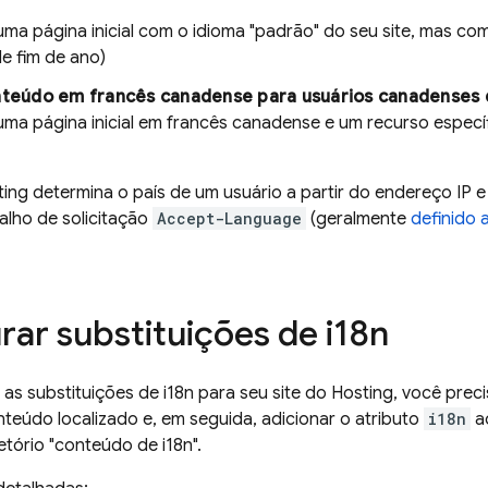
uma página inicial com o idioma "padrão" do seu site, mas c
e fim de ano)
onteúdo em francês canadense para usuários canadenses 
uma página inicial em francês canadense e um recurso espec
ting
determina o país de um usuário a partir do endereço IP e
alho de solicitação
Accept-Language
(geralmente
definido
rar substituições de i18n
 as substituições de i18n para seu site do
Hosting
, você preci
teúdo localizado e, em seguida, adicionar o atributo
i18n
a
etório "conteúdo de i18n".