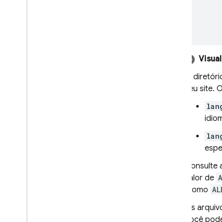
      
      
      
Visua
O diretór
seu site.
lan
idio
lan
espe
Consulte
valor de
(como
AL
Os arquiv
Você pode