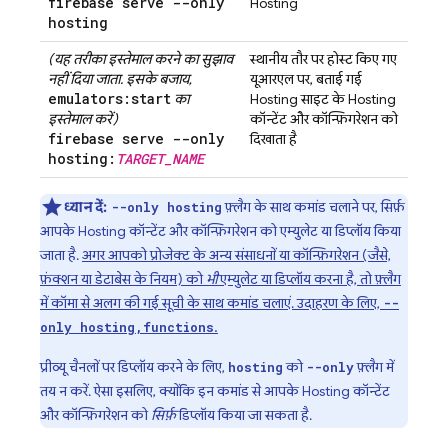
firebase serve --only
Hosting
hosting
(यह तरीका इस्तेमाल करने का सुझाव
स्थानीय तौर पर होस्ट किए गए
नहीं दिया जाता. इसके बजाय,
यूआरएल पर, बताई गई
emulators:start
का
Hosting
साइट के
Hosting
इस्तेमाल करें)
कॉन्टेंट और कॉन्फ़िगरेशन को
firebase serve --only
दिखाता है
hosting:
TARGET
_
NAME
ध्यान दें:
फ़्लैग के साथ कमांड चलाने पर, सिर्फ़
--only hosting
आपके
Hosting
कॉन्टेंट और कॉन्फ़िगरेशन को एम्युलेट या डिप्लॉय किया
जाता है.
अगर आपको प्रोजेक्ट के अन्य संसाधनों या कॉन्फ़िगरेशन (जैसे,
फ़ंक्शन या डेटाबेस के नियम) को
भी
एम्युलेट या डिप्लॉय करना है, तो फ़्लैग
में कॉमा से अलग की गई सूची के साथ कमांड चलाएं. उदाहरण के लिए,
--
.
only hosting,functions
प्रीव्यू चैनलों पर डिप्लॉय करने के लिए,
को
फ़्लैग में
hosting
--only
तय न करें. ऐसा इसलिए, क्योंकि इन कमांड से आपके
Hosting
कॉन्टेंट
और कॉन्फ़िगरेशन को
सिर्फ़
डिप्लॉय किया जा सकता है.