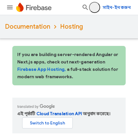
সাইন-ইন করুন
Documentation
Hosting
If you are building server-rendered Angular or
Next.js apps, check out next-generation
Firebase App Hosting,
a full-stack solution for
modern web frameworks.
এই পৃষ্ঠাটি
Cloud Translation API
অনুবাদ করেছে।