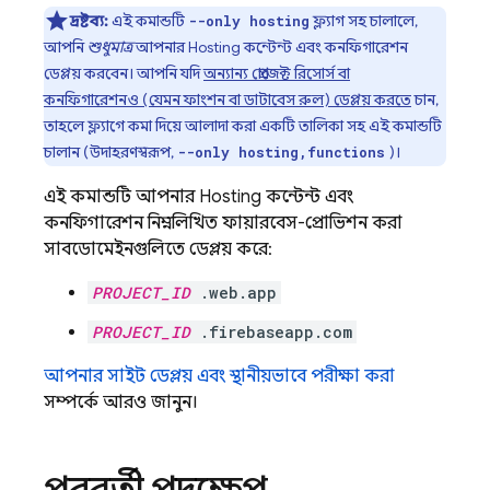
দ্রষ্টব্য:
এই কমান্ডটি
ফ্ল্যাগ সহ চালালে,
--only hosting
আপনি
শুধুমাত্র
আপনার
Hosting
কন্টেন্ট এবং কনফিগারেশন
ডেপ্লয় করবেন। আপনি যদি
অন্যান্য প্রোজেক্ট রিসোর্স বা
কনফিগারেশনও (যেমন ফাংশন বা ডাটাবেস রুল) ডেপ্লয় করতে
চান,
তাহলে ফ্ল্যাগে কমা দিয়ে আলাদা করা একটি তালিকা সহ এই কমান্ডটি
চালান (উদাহরণস্বরূপ,
)।
--only hosting,functions
এই কমান্ডটি আপনার
Hosting
কন্টেন্ট এবং
কনফিগারেশন নিম্নলিখিত ফায়ারবেস-প্রোভিশন করা
সাবডোমেইনগুলিতে ডেপ্লয় করে:
PROJECT_ID
.web.app
PROJECT_ID
.firebaseapp.com
আপনার সাইট ডেপ্লয় এবং স্থানীয়ভাবে পরীক্ষা করা
সম্পর্কে আরও জানুন।
পরবর্তী পদক্ষেপ