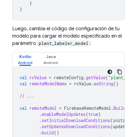
}
}
Luego, cambia el código de configuración de tu
modelo para cargar el modelo especificado en el
parámetro
plant_labeler_model
:
Kotlin
Java
val
rcValue
=
remoteConfig
.
getValue
(
"plant_labe
val
remoteModelName
=
rcValue
.
asString
()
// ...
val
remoteModel
=
FirebaseRemoteModel
.
Builder
(
r
.
enableModelUpdates
(
true
)
.
setInitialDownloadConditions
(
initialCo
.
setUpdatesDownloadConditions
(
updateCon
.
build
()