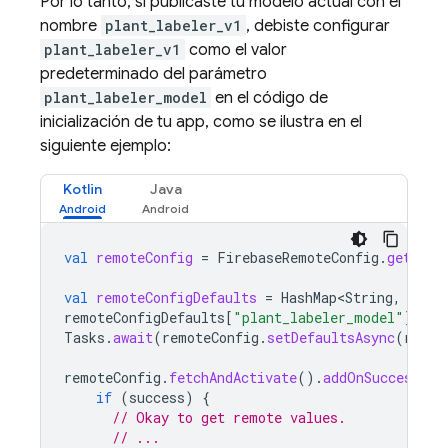
Por lo tanto, si publicaste tu modelo actual con el
nombre
plant_labeler_v1
, debiste configurar
plant_labeler_v1
como el valor
predeterminado del parámetro
plant_labeler_model
en el código de
inicialización de tu app, como se ilustra en el
siguiente ejemplo:
Kotlin
Java
val
remoteConfig
=
FirebaseRemoteConfig
.
getInst
val
remoteConfigDefaults
=
HashMap<String
,
Any
>
remoteConfigDefaults
[
"plant_labeler_model"
]
=
"
Tasks
.
await
(
remoteConfig
.
setDefaultsAsync
(
remot
remoteConfig
.
fetchAndActivate
().
addOnSuccessLis
if
(
success
)
{
// Okay to get remote values.
// ...