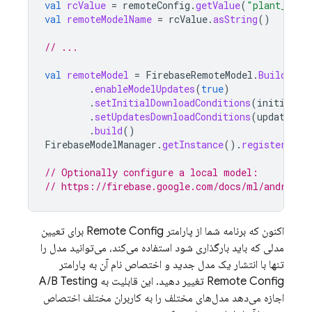
val
rcValue
=
remoteConfig
.
getValue
(
"plant_labe
val
remoteModelName
=
rcValue
.
asString
()
// ...
val
remoteModel
=
FirebaseRemoteModel
.
Builder
(
r
.
enableModelUpdates
(
true
)
.
setInitialDownloadConditions
(
initialCo
.
setUpdatesDownloadConditions
(
updateCon
.
build
()
FirebaseModelManager
.
getInstance
().
registerRemo
// Optionally configure a local model:
// https://firebase.google.com/docs/ml/android/
اکنون که برنامه شما از پارامتر
Remote Config
برای تعیین
مدلی که باید بارگذاری شود استفاده می‌کند، می‌توانید مدل را
تنها با انتشار یک مدل جدید و اختصاص نام آن به پارامتر
Remote Config
تغییر دهید. این قابلیت به
A/B Testing
اجازه می‌دهد مدل‌های مختلف را به کاربران مختلف اختصاص