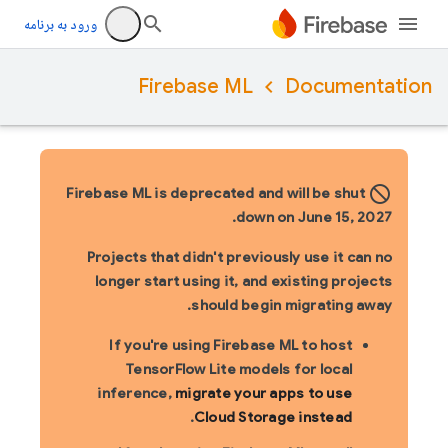
ورود به برنامه
Firebase ML
Documentation
block_flipped
Firebase ML is deprecated and will be shut
down on June 15, 2027.
Projects that didn't previously use it can no
longer start using it, and existing projects
should begin migrating away.
If you're using Firebase ML to host
TensorFlow Lite models for local
inference,
migrate your apps to use
.
Cloud Storage instead