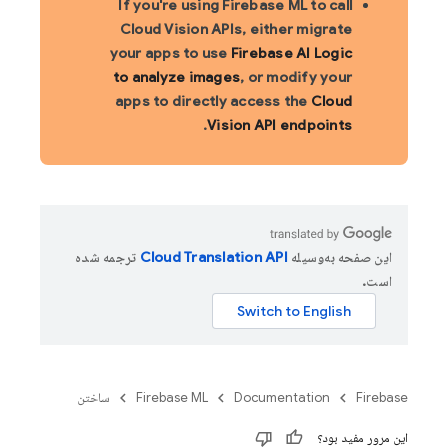
If you're using Firebase ML to call
Cloud Vision APIs, either migrate
your apps to use
Firebase AI Logic
to analyze images
, or modify your
apps to directly access the
Cloud
.
Vision API endpoints
این صفحه به‌وسیله
ترجمه شده
است.
Firebase
Documentation
Firebase ML
ساختن
این مرور مفید بود؟