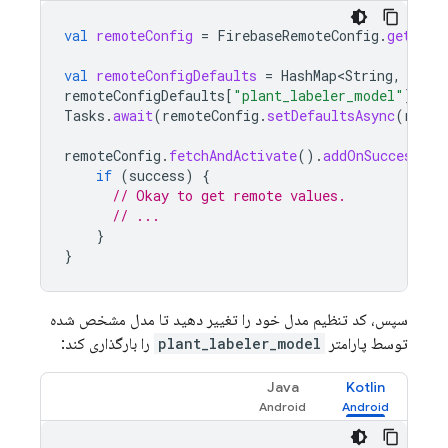
val
remoteConfig
=
FirebaseRemoteConfig
.
getInst
val
remoteConfigDefaults
=
HashMap<String
,
Any
>
remoteConfigDefaults
[
"plant_labeler_model"
]
=
"
Tasks
.
await
(
remoteConfig
.
setDefaultsAsync
(
remot
remoteConfig
.
fetchAndActivate
().
addOnSuccessLis
if
(
success
)
{
// Okay to get remote values.
// ...
}
}
سپس، کد تنظیم مدل خود را تغییر دهید تا مدل مشخص شده
توسط پارامتر
plant_labeler_model
را بارگذاری کند:
Java
Kotlin