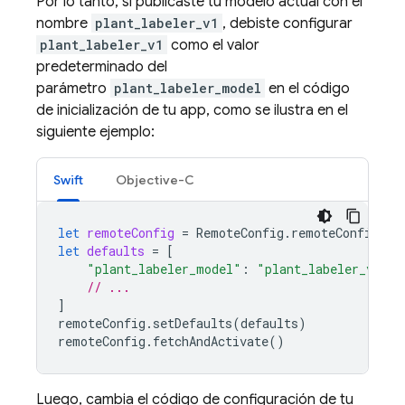
Por lo tanto, si publicaste tu modelo actual con el
nombre
plant_labeler_v1
, debiste configurar
plant_labeler_v1
como el valor
predeterminado del
parámetro
plant_labeler_model
en el código
de inicialización de tu app, como se ilustra en el
siguiente ejemplo:
Swift
Objective-C
let
remoteConfig
=
RemoteConfig
.
remoteConfig
()
let
defaults
=
[
"plant_labeler_model"
:
"plant_labeler_v1"
a
// ...
]
remoteConfig
.
setDefaults
(
defaults
)
remoteConfig
.
fetchAndActivate
()
Luego, cambia el código de configuración de tu