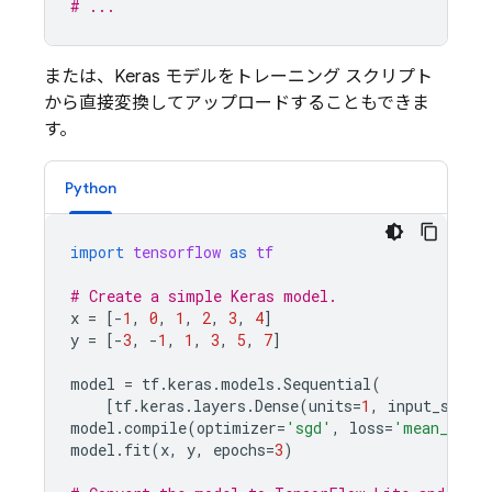
# ...
または、Keras モデルをトレーニング スクリプト
から直接変換してアップロードすることもできま
す。
Python
import
tensorflow
as
tf
# Create a simple Keras model.
x
=
[
-
1
,
0
,
1
,
2
,
3
,
4
]
y
=
[
-
3
,
-
1
,
1
,
3
,
5
,
7
]
model
=
tf
.
keras
.
models
.
Sequential
(
[
tf
.
keras
.
layers
.
Dense
(
units
=
1
,
input_shape
model
.
compile
(
optimizer
=
'sgd'
,
loss
=
'mean_squar
model
.
fit
(
x
,
y
,
epochs
=
3
)