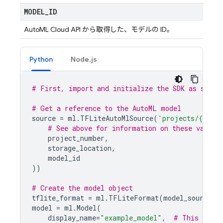
MODEL
_
ID
AutoML Cloud API から取得した、モデルの ID。
Python
Node.js
# First, import and initialize the SDK as shown
# Get a reference to the AutoML model
source
=
ml
.
TFLiteAutoMlSource
(
'projects/
{}
/loc
# See above for information on these values
project_number
,
storage_location
,
model_id
))
# Create the model object
tflite_format
=
ml
.
TFLiteFormat
(
model_source
=
s
model
=
ml
.
Model
(
display_name
=
"example_model"
,
# This is th