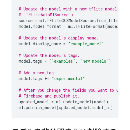
# Update the model with a new tflite model. (Yo
# `TFLiteAutoMlSource`)
source
=
ml
.
TFLiteGCSModelSource
.
from_tflite_mo
model
.
model_format
=
ml
.
TFLiteFormat
(
model_sou
# Update the model's display name.
model
.
display_name
=
"example_model"
# Update the model's tags.
model
.
tags
=
[
"examples"
,
"new_models"
]
# Add a new tag.
model
.
tags
+=
"experimental"
# After you change the fields you want to updat
# Firebase and publish it.
updated_model
=
ml
.
update_model
(
model
)
ml
.
publish_model
(
updated_model
.
model_id
)