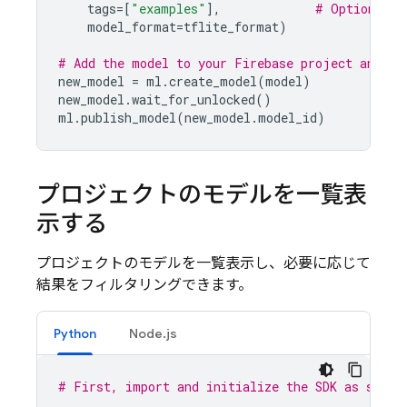
tags
=
[
"examples"
],
# Optional t
model_format
=
tflite_format
)
# Add the model to your Firebase project and pu
new_model
=
ml
.
create_model
(
model
)
new_model
.
wait_for_unlocked
()
ml
.
publish_model
(
new_model
.
model_id
)
プロジェクトのモデルを一覧表
示する
プロジェクトのモデルを一覧表示し、必要に応じて
結果をフィルタリングできます。
Python
Node.js
# First, import and initialize the SDK as shown