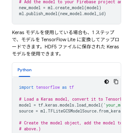
# Add the model to your Firebase project and pu
new_model
=
ml
.
create_model
(
model
)
ml
.
publish_model
(
new_model
.
model_id
)
Keras モデルを使用している場合も、1 ステップ
で、モデルを TensorFlow Lite に変換してアップロ
ードできます。HDF5 ファイルに保存された Keras
モデルを使用できます。
Python
import
tensorflow
as
tf
# Load a Keras model, convert it to TensorFlow 
model
=
tf
.
keras
.
models
.
load_model
(
'your_model.
source
=
ml
.
TFLiteGCSModelSource
.
from_keras_mod
# Create the model object, add the model to you
# above.)