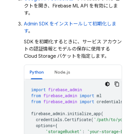
クトを開き、Firebase ML API を有効にしま
す。
Admin SDK をインストールして初期化しま
す
。
SDK を初期化するときに、サービス アカウン
トの認証情報とモデルの保存に使用する
Cloud Storage
バケットを指定します。
Python
Node.js
import
firebase_admin
from
firebase_admin
import
ml
from
firebase_admin
import
credentials
firebase_admin
.
initialize_app
(
credentials
.
Certificate
(
'/path/to/your/s
options
=
{
'storageBucket'
:
'your-storage-bucke