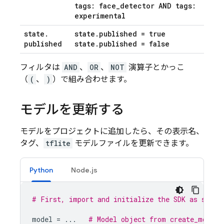
tags: face
_
detector AND tags:
experimental
state
.
state
.
published = true
published
state
.
published = false
フィルタは
AND
、
OR
、
NOT
演算子とかっこ
（
(
、
)
）で組み合わせます。
モデルを更新する
モデルをプロジェクトに追加したら、その表示名、
タグ、
tflite
モデルファイルを更新できます。
Python
Node.js
# First, import and initialize the SDK as shown
model
=
...
# Model object from create_model(