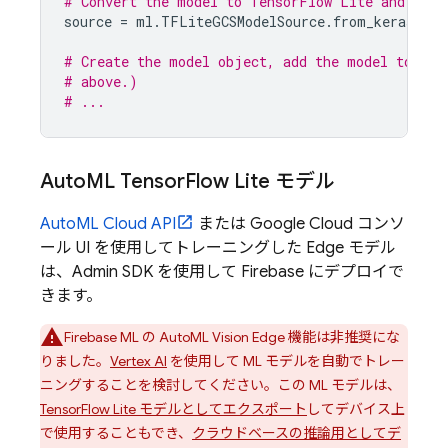
# Convert the model to TensorFlow Lite and uplo
source
=
ml
.
TFLiteGCSModelSource
.
from_keras_mod
# Create the model object, add the model to you
# above.)
# ...
Auto
ML Tensor
Flow Lite モデル
AutoML Cloud API
または
Google Cloud
コンソ
ール UI を使用してトレーニングした Edge モデル
は、Admin SDK を使用して Firebase にデプロイで
きます。
Firebase ML の AutoML Vision Edge 機能は非推奨にな
りました。
Vertex AI
を使用して ML モデルを自動でトレー
ニングすることを検討してください。この ML モデルは、
TensorFlow Lite モデルとしてエクスポート
してデバイス上
で使用することもでき、
クラウドベースの推論用としてデ