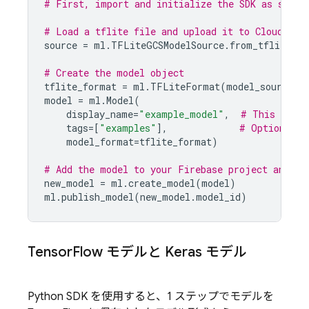
# First, import and initialize the SDK as shown
# Load a tflite file and upload it to 
Cloud Sto
source
=
ml
.
TFLiteGCSModelSource
.
from_tflite_mo
# Create the model object
tflite_format
=
ml
.
TFLiteFormat
(
model_source
=
s
model
=
ml
.
Model
(
display_name
=
"example_model"
,
# This is th
tags
=
[
"examples"
],
# Optional t
model_format
=
tflite_format
)
# Add the model to your Firebase project and pu
new_model
=
ml
.
create_model
(
model
)
ml
.
publish_model
(
new_model
.
model_id
)
Tensor
Flow モデルと Keras モデル
Python SDK を使用すると、1 ステップでモデルを