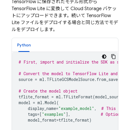
TensorFlow に保存されたモデル形式から
TensorFlow Lite に変換して
Cloud Storage
バケッ
トにアップロードできます。続いて TensorFlow
Lite ファイルをデプロイする場合と同じ方法でモデ
ルをデプロイします。
Python
# First, import and initialize the SDK as shown
# Convert the model to TensorFlow Lite and uplo
source
=
ml
.
TFLiteGCSModelSource
.
from_saved_mod
# Create the model object
tflite_format
=
ml
.
TFLiteFormat
(
model_source
=
s
model
=
ml
.
Model
(
display_name
=
"example_model"
,
# This is th
tags
=
[
"examples"
],
# Optional t
model_format
=
tflite_format
)