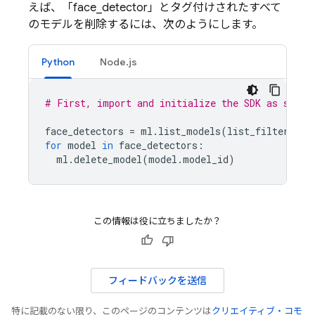
えば、「face_detector」とタグ付けされたすべて
のモデルを削除するには、次のようにします。
Python
Node.js
# First, import and initialize the SDK as shown
face_detectors
=
ml
.
list_models
(
list_filter
=
"ta
for
model
in
face_detectors
:
ml
.
delete_model
(
model
.
model_id
)
この情報は役に立ちましたか？
フィードバックを送信
特に記載のない限り、このページのコンテンツは
クリエイティブ・コモ