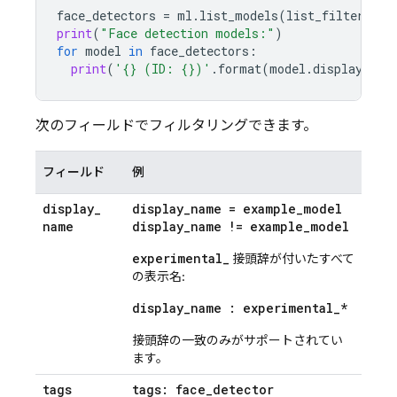
face_detectors
=
ml
.
list_models
(
list_filter
=
"ta
print
(
"Face detection models:"
)
for
model
in
face_detectors
:
print
(
'
{}
 (ID: 
{}
)'
.
format
(
model
.
display_nam
次のフィールドでフィルタリングできます。
フィールド
例
display
_
display
_
name = example
_
model
name
display
_
name != example
_
model
experimental_
接頭辞が付いたすべて
の表示名:
display
_
name : experimental
_
*
接頭辞の一致のみがサポートされてい
ます。
tags
tags: face
_
detector