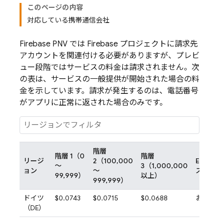
このページの内容
対応している携帯通信会社
Firebase PNV
では Firebase プロジェクトに請求先
アカウントを関連付ける必要がありますが、プレビ
ュー段階ではサービスの料金は請求されません。次
の表は、サービスの一般提供が開始された場合の料
金を示しています。請求が発生するのは、電話番号
がアプリに正常に返された場合のみです。
階層
階層 1（0
階層
リージ
2（100,000
Enter
～
3（1,000,000
ョン
～
スタム
99,999）
以上）
999,999）
ドイツ
$0.0743
$0.0715
$0.0688
お問い
（DE）