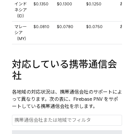
インド
$0.1350
$0.1300
$0.1250
お問い
ネシア
（ID）
マレー
$0.0810
$0.0780
$0.0750
お問い
シア
（MY）
対応している携帯通信会
社
各地域の対応状況は、携帯通信会社のサポートによ
って異なります。次の表に、
Firebase PNV
をサポ
ートしている携帯通信会社を示します。