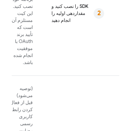
SDK را نصب کنید و
نصب کنید.
مقداردهی اولیه را
این کیت
انجام دهید
مستلزم آن
است که
تأیید برند
OAuth با
موفقیت
انجام شده
باشد.
(توصیه
می‌شود)
قبل از فعال
کردن رابط
کاربری
رسمی
رضایت